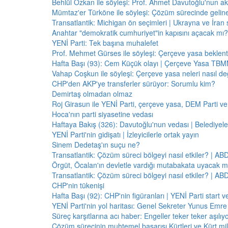
Behlül Özkan ile söyleşi: Prof. Ahmet Davutoğlu'nun a
Mümtaz'er Türköne ile söyleşi: Çözüm sürecinde gelin
Transatlantik: Michigan ön seçimleri | Ukrayna ve İran 
Anahtar "demokratik cumhuriyet"in kapısını açacak mı?
YENİ Parti: Tek başına muhalefet
Prof. Mehmet Gürses ile söyleşi: Çerçeve yasa beklenti
Hafta Başı (93): Cem Küçük olayı | Çerçeve Yasa TBMM
Vahap Coşkun ile söyleşi: Çerçeve yasa neleri nasıl de
CHP'den AKP'ye transferler sürüyor: Sorumlu kim?
Demirtaş olmadan olmaz
Roj Girasun ile YENİ Parti, çerçeve yasa, DEM Parti ve
Hoca'nın parti siyasetine vedası
Haftaya Bakış (326): Davutoğlu'nun vedası | Belediyele
YENİ Parti'nin gidişatı | İzleyicilerle ortak yayın
Sinem Dedetaş'ın suçu ne?
Transatlantik: Çözüm süreci bölgeyi nasıl etkiler? | A
Örgüt, Öcalan'ın devletle vardığı mutabakata uyacak m
Transatlantik: Çözüm süreci bölgeyi nasıl etkiler? | A
CHP'nin tükenişi
Hafta Başı (92): CHP'nin figüranları | YENİ Parti start 
YENİ Parti'nin yol haritası: Genel Sekreter Yunus Emre 
Süreç karşıtlarına acı haber: Engeller teker teker aşılıy
Çözüm sürecinin muhtemel başarısı Kürtleri ve Kürt milliy