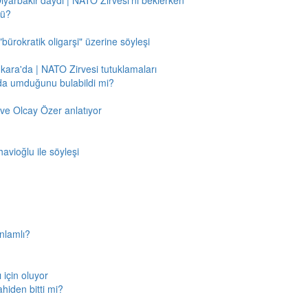
Diyarbakır'daydı | NATO Zirvesi'ni beklerken
mü?
"bürokratik oligarşi" üzerine söyleşi
nkara'da | NATO Zirvesi tutuklamaları
'da umduğunu bulabildi mi?
ve Olcay Özer anlatıyor
avioğlu ile söyleşi
nlamlı?
için oluyor
ahiden bitti mi?