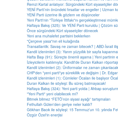
Remzi Kartal anlatıyor: Sürgündeki Kürt siyasetçiler dö
YENİ Parti’nin önündeki fırsatlar ve engeller | Uzman k
YENİ Parti üzerine ilk gözlem ve düşünceler
Yeni Parti'nin "Türkiye İttifakı"nı gerçekleştirmesi mü
Haftaya Bakış (325): Ve YENİ Parti kuruldu | Çözüm 
Önce sürgündeki Kürt siyasetçiler dönecek
Yeni ana muhalefet partisini beklerken
"Çerçeve yasa"nın eli kulağında
Transatlantik: Savaş ne zaman bitecek? | ABD-İsrail il
Kandil izlenimleri (3): Yarım yüzyıllık bir sayfa kapanm
Hafta Başı (91): Süreçte önemli aşama | Yeni partinin e
İzleyicilerin katılımıyla: Kandil'de Duran Kalkan röporta
Kandil izlenimleri (2): Üniformalar ne zaman çıkarılaca
CHP'den "yeni parti"ye süreklilik ve değişim | Dr. Edgar 
Kandil izlenimleri (1): Cümleler Öcalan ile başlıyor Öcala
Duran Kalkan ile söyleşi: Bu süreç batmayacak!
Haftaya Bakış (324): Yeni parti yolda | Ahbap soruştur
"Yeni Parti" yeni olabilecek mi?
Bitmek bilmez “FETÖ’nün siyasi ayağı” tartışmaları
Fethullah Gülen'den geriye neler kaldı?
Gökhan Bacık ile söyleşi: 15 Temmuz'un 10. yılında Fe
Özgür Özel'in enerjisi