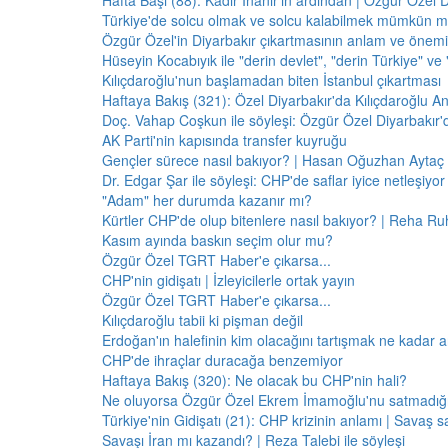
Hafta Başı (88): Kadir İnanır'ın ardından | Özgür Özel 
Türkiye'de solcu olmak ve solcu kalabilmek mümkün 
Özgür Özel'in Diyarbakır çıkartmasının anlam ve önemi
Hüseyin Kocabıyık ile "derin devlet", "derin Türkiye" ve 
Kılıçdaroğlu'nun başlamadan biten İstanbul çıkartması
Haftaya Bakış (321): Özel Diyarbakır'da Kılıçdaroğlu A
Doç. Vahap Coşkun ile söyleşi: Özgür Özel Diyarbakır
AK Parti'nin kapısında transfer kuyruğu
Gençler sürece nasıl bakıyor? | Hasan Oğuzhan Aytaç 
Dr. Edgar Şar ile söyleşi: CHP'de saflar iyice netleşiyor
"Adam" her durumda kazanır mı?
Kürtler CHP'de olup bitenlere nasıl bakıyor? | Reha Ruh
Kasım ayında baskın seçim olur mu?
Özgür Özel TGRT Haber'e çıkarsa...
CHP'nin gidişatı | İzleyicilerle ortak yayın
Özgür Özel TGRT Haber'e çıkarsa...
Kılıçdaroğlu tabii ki pişman değil
Erdoğan'ın halefinin kim olacağını tartışmak ne kadar a
CHP'de ihraçlar duracağa benzemiyor
Haftaya Bakış (320): Ne olacak bu CHP'nin hali?
Ne oluyorsa Özgür Özel Ekrem İmamoğlu'nu satmadığı 
Türkiye'nin Gidişatı (21): CHP krizinin anlamı | Savaş s
Savaşı İran mı kazandı? | Reza Talebi ile söyleşi