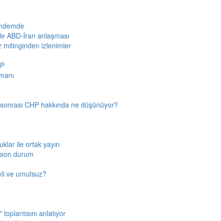
gündemde
iyle ABD-İran anlaşması
z mitinginden izlenimler
HP
amanı
n sonrası CHP hakkında ne düşünüyor?
klar ile ortak yayın
a son durum
fkeli ve umutsuz?
toplantısını anlatıyor