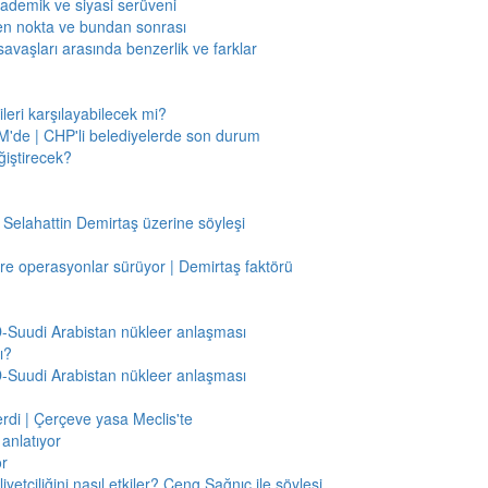
kademik ve siyasi serüveni
en nokta ve bundan sonrası
savaşları arasında benzerlik ve farklar
leri karşılayabilecek mi?
'de | CHP'li belediyelerde son durum
ğiştirecek?
 Selahattin Demirtaş üzerine söyleşi
re operasyonlar sürüyor | Demirtaş faktörü
BD-Suudi Arabistan nükleer anlaşması
ı?
BD-Suudi Arabistan nükleer anlaşması
verdi | Çerçeve yasa Meclis'te
anlatıyor
or
etçiliğini nasıl etkiler? Ceng Sağnıç ile söyleşi