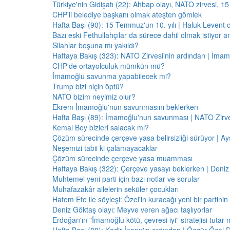
Türkiye'nin Gidişatı (22): Ahbap olayı, NATO zirvesi, 1
CHP'li belediye başkanı olmak ateşten gömlek
Hafta Başı (90): 15 Temmuz'un 10. yılı | Haluk Levent o
Bazı eski Fethullahçılar da sürece dahil olmak istiyor a
Silahlar boşuna mı yakıldı?
Haftaya Bakış (323): NATO Zirvesi'nin ardından | İm
CHP'de ortayolculuk mümkün mü?
İmamoğlu savunma yapabilecek mi?
Trump bizi niçin öptü?
NATO bizim neyimiz olur?
Ekrem İmamoğlu'nun savunmasını beklerken
Hafta Başı (89): İmamoğlu'nun savunması | NATO Zirve
Kemal Bey bizleri salacak mı?
Çözüm sürecinde çerçeve yasa belirsizliği sürüyor | Ayş
Neşemizi tabii ki çalamayacaklar
Çözüm sürecinde çerçeve yasa muamması
Haftaya Bakış (322): Çerçeve yasayı beklerken | Deniz
Muhtemel yeni parti için bazı notlar ve sorular
Muhafazakâr ailelerin seküler çocukları
Hatem Ete ile söyleşi: Özel'in kuracağı yeni bir partini
Deniz Göktaş olayı: Meyve veren ağacı taşlıyorlar
Erdoğan'ın "İmamoğlu kötü, çevresi iyi" stratejisi tutar 