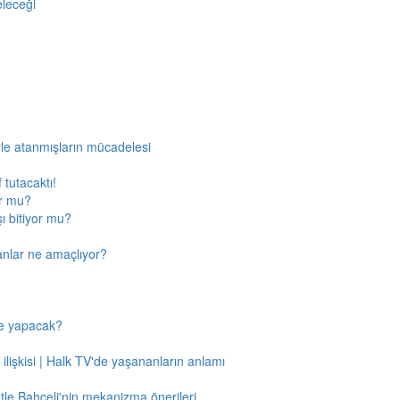
eleceği
rle atanmışların mücadelesi
 tutacaktı!
or mu?
ı bitiyor mu?
anlar ne amaçlıyor?
ne yapacak?
 ilişkisi | Halk TV'de yaşananların anlamı
tle Bahçeli'nin mekanizma önerileri