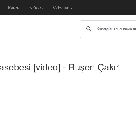
Книги
e-Книги
Videolar
hasebesi [video] - Ruşen Çakır