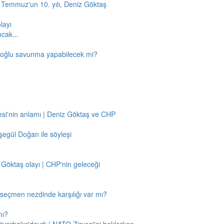
5 Temmuz'un 10. yılı, Deniz Göktaş
layı
ncak...
amoğlu savunma yapabilecek mi?
si'nin anlamı | Deniz Göktaş ve CHP
egül Doğan ile söyleşi
 Göktaş olayı | CHP'nin geleceği
n seçmen nezdinde karşılığı var mı?
mı?