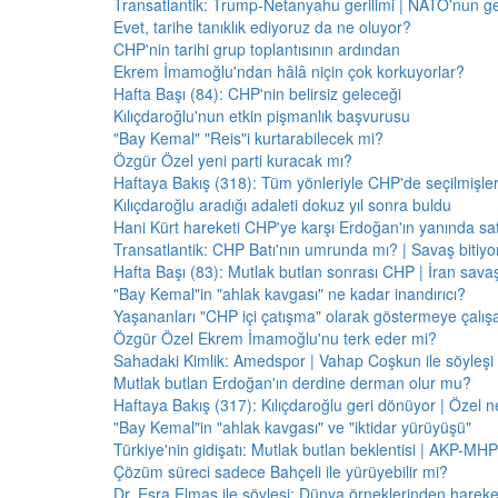
Transatlantik: Trump-Netanyahu gerilimi | NATO'nun g
Evet, tarihe tanıklık ediyoruz da ne oluyor?
CHP'nin tarihi grup toplantısının ardından
Ekrem İmamoğlu'ndan hâlâ niçin çok korkuyorlar?
Hafta Başı (84): CHP'nin belirsiz geleceği
Kılıçdaroğlu'nun etkin pişmanlık başvurusu
"Bay Kemal" "Reis"i kurtarabilecek mi?
Özgür Özel yeni parti kuracak mı?
Haftaya Bakış (318): Tüm yönleriyle CHP'de seçilmişle
Kılıçdaroğlu aradığı adaleti dokuz yıl sonra buldu
Hani Kürt hareketi CHP'ye karşı Erdoğan'ın yanında saf
Transatlantik: CHP Batı'nın umrunda mı? | Savaş bitiy
Hafta Başı (83): Mutlak butlan sonrası CHP | İran savaş
"Bay Kemal"in "ahlak kavgası" ne kadar inandırıcı?
Yaşananları "CHP içi çatışma" olarak göstermeye çalış
Özgür Özel Ekrem İmamoğlu'nu terk eder mi?
Sahadaki Kimlik: Amedspor | Vahap Coşkun ile söyleşi
Mutlak butlan Erdoğan'ın derdine derman olur mu?
Haftaya Bakış (317): Kılıçdaroğlu geri dönüyor | Özel 
"Bay Kemal"in "ahlak kavgası" ve "iktidar yürüyüşü"
Türkiye'nin gidişatı: Mutlak butlan beklentisi | AKP-MHP
Çözüm süreci sadece Bahçeli ile yürüyebilir mi?
Dr. Esra Elmas ile söyleşi: Dünya örneklerinden hareke