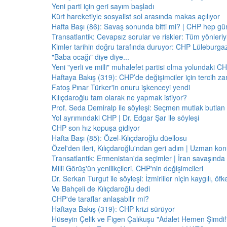
Yeni parti için geri sayım başladı
Kürt hareketiyle sosyalist sol arasında makas açılıyor
Hafta Başı (86): Savaş sonunda bitti mi? | CHP hep 
Transatlantik: Cevapsız sorular ve riskler: Tüm yönler
Kimler tarihin doğru tarafında duruyor: CHP Lüleburga
"Baba ocağı" diye diye...
Yeni "yerli ve milli" muhalefet partisi olma yolundaki C
Haftaya Bakış (319): CHP’de değişimciler için tercih z
Fatoş Pınar Türker'in onuru işkenceyi yendi
Kılıçdaroğlu tam olarak ne yapmak istiyor?
Prof. Seda Demiralp ile söyleşi: Seçmen mutlak butla
Yol ayrımındaki CHP | Dr. Edgar Şar ile söyleşi
CHP son hız kopuşa gidiyor
Hafta Başı (85): Özel-Kılıçdaroğlu düellosu
Özel'den ileri, Kılıçdaroğlu'ndan geri adım | Uzman konu
Transatlantik: Ermenistan'da seçimler | İran savaşınd
Milli Görüş'ün yenilikçileri, CHP'nin değişimcileri
Dr. Serkan Turgut ile söyleşi: İzmirliler niçin kaygılı, ö
Ve Bahçeli de Kılıçdaroğlu dedi
CHP'de taraflar anlaşabilir mi?
Haftaya Bakış (319): CHP krizi sürüyor
Hüseyin Çelik ve Figen Çalıkuşu "Adalet Hemen Şimdi!" 