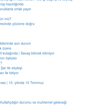
nüş hazırlığında
onuklarla ortak yayın
mkün mü?
sürecinde çözüme doğru
işkilerinde son durum
ak üzere
li kulağında | Savaş bitmek bilmiyor
jının öyküsü
k?
Şar ile söyleşi
n ile bitiyor
ması | 10. yılında 15 Temmuz
thullahçılığın durumu ve muhtemel geleceği