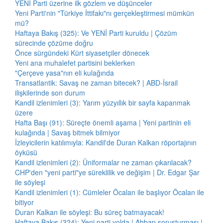
YENİ Parti üzerine ilk gözlem ve düşünceler
Yeni Parti'nin "Türkiye İttifakı"nı gerçekleştirmesi mümkün
mü?
Haftaya Bakış (325): Ve YENİ Parti kuruldu | Çözüm
sürecinde çözüme doğru
Önce sürgündeki Kürt siyasetçiler dönecek
Yeni ana muhalefet partisini beklerken
"Çerçeve yasa"nın eli kulağında
Transatlantik: Savaş ne zaman bitecek? | ABD-İsrail
ilişkilerinde son durum
Kandil izlenimleri (3): Yarım yüzyıllık bir sayfa kapanmak
üzere
Hafta Başı (91): Süreçte önemli aşama | Yeni partinin eli
kulağında | Savaş bitmek bilmiyor
İzleyicilerin katılımıyla: Kandil'de Duran Kalkan röportajının
öyküsü
Kandil izlenimleri (2): Üniformalar ne zaman çıkarılacak?
CHP'den "yeni parti"ye süreklilik ve değişim | Dr. Edgar Şar
ile söyleşi
Kandil izlenimleri (1): Cümleler Öcalan ile başlıyor Öcalan ile
bitiyor
Duran Kalkan ile söyleşi: Bu süreç batmayacak!
Haftaya Bakış (324): Yeni parti yolda | Ahbap soruşturması |