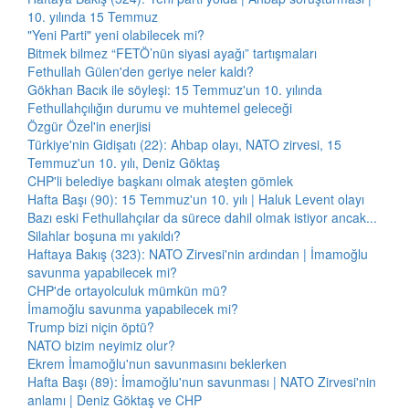
10. yılında 15 Temmuz
"Yeni Parti" yeni olabilecek mi?
Bitmek bilmez “FETÖ’nün siyasi ayağı” tartışmaları
Fethullah Gülen'den geriye neler kaldı?
Gökhan Bacık ile söyleşi: 15 Temmuz'un 10. yılında
Fethullahçılığın durumu ve muhtemel geleceği
Özgür Özel'in enerjisi
Türkiye'nin Gidişatı (22): Ahbap olayı, NATO zirvesi, 15
Temmuz'un 10. yılı, Deniz Göktaş
CHP'li belediye başkanı olmak ateşten gömlek
Hafta Başı (90): 15 Temmuz'un 10. yılı | Haluk Levent olayı
Bazı eski Fethullahçılar da sürece dahil olmak istiyor ancak...
Silahlar boşuna mı yakıldı?
Haftaya Bakış (323): NATO Zirvesi'nin ardından | İmamoğlu
savunma yapabilecek mi?
CHP'de ortayolculuk mümkün mü?
İmamoğlu savunma yapabilecek mi?
Trump bizi niçin öptü?
NATO bizim neyimiz olur?
Ekrem İmamoğlu'nun savunmasını beklerken
Hafta Başı (89): İmamoğlu'nun savunması | NATO Zirvesi'nin
anlamı | Deniz Göktaş ve CHP