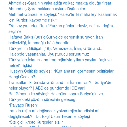
Ahmed eş-Şara'nın yakaladığı ve kaçırmakta olduğu fırsat
Ahmed eş-Şara hakkında aykırı düşünceler
Mehmet Gürses ile söyleşi: "Halep'te iki mahalleyi kazanmak
için Kürtleri kaybetme riski"
"Ya sev ya terk et"ten "Furkan günlerindeyiz, safınızı doğru
seçin"e
Haftaya Bakış (301): Suriye'de gerginlik sürüyor, İran
belirsizliği, İmamoğlu hâlâ hedefte
Türkiye'nin Gidişatı (16): Venezuela, İran, Grönland...
Halep'de yaşananlar, Uyuşturucu sorunumuz
Türkiye'de İslamcıların İran rejimiyle yıllara yayılan "aşk ve
nefret" ilişkisi
Hüseyin Çelik ile söyleşi: "Kürt anasını görmesin" politikaları
Hangi Öcalan?
Transatlantik: Sırada Grönland mı İran mı var? | Suriye'de
neler oluyor? | ABD'de gündemde ICE var!
Roj Girasun ile söyleşi: Halep'ten sonra Suriye'nin ve
Türkiye'deki çözüm sürecinin geleceği
"Palyaço Ruşen"
İran'da rejim mi değişecek yoksa rejim kendisini mi
değiştirecek? | Dr. Ezgi Uzun Teker ile söyleşi
"Sizi gidi 'kripto Kürtçüler' sizi!"