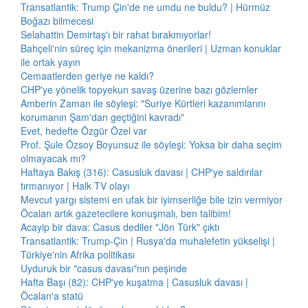
Transatlantik: Trump Çin'de ne umdu ne buldu? | Hürmüz
Boğazı bilmecesi
Selahattin Demirtaş'ı bir rahat bırakmıyorlar!
Bahçeli'nin süreç için mekanizma önerileri | Uzman konuklar
ile ortak yayın
Cemaatlerden geriye ne kaldı?
CHP'ye yönelik topyekun savaş üzerine bazı gözlemler
Amberin Zaman ile söyleşi: "Suriye Kürtleri kazanımlarını
korumanın Şam'dan geçtiğini kavradı"
Evet, hedefte Özgür Özel var
Prof. Şule Özsoy Boyunsuz ile söyleşi: Yoksa bir daha seçim
olmayacak mı?
Haftaya Bakış (316): Casusluk davası | CHP'ye saldırılar
tırmanıyor | Halk TV olayı
Mevcut yargı sistemi en ufak bir iyimserliğe bile izin vermiyor
Öcalan artık gazetecilere konuşmalı, ben talibim!
Acayip bir dava: Casus dediler "Jön Türk" çıktı
Transatlantik: Trump-Çin | Rusya'da muhalefetin yükselişi |
Türkiye'nin Afrika politikası
Uyduruk bir "casus davası"nın peşinde
Hafta Başı (82): CHP'ye kuşatma | Casusluk davası |
Öcalan'a statü