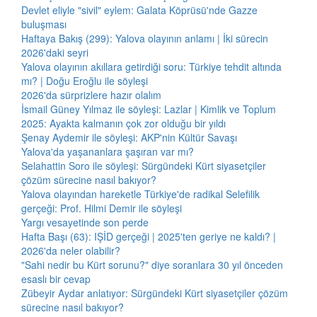
Devlet eliyle "sivil" eylem: Galata Köprüsü'nde Gazze
buluşması
Haftaya Bakış (299): Yalova olayının anlamı | İki sürecin
2026'daki seyri
Yalova olayının akıllara getirdiği soru: Türkiye tehdit altında
mı? | Doğu Eroğlu ile söyleşi
2026'da sürprizlere hazır olalım
İsmail Güney Yılmaz ile söyleşi: Lazlar | Kimlik ve Toplum
2025: Ayakta kalmanın çok zor olduğu bir yıldı
Şenay Aydemir ile söyleşi: AKP'nin Kültür Savaşı
Yalova'da yaşananlara şaşıran var mı?
Selahattin Soro ile söyleşi: Sürgündeki Kürt siyasetçiler
çözüm sürecine nasıl bakıyor?
Yalova olayından hareketle Türkiye'de radikal Selefilik
gerçeği: Prof. Hilmi Demir ile söyleşi
Yargı vesayetinde son perde
Hafta Başı (63): IŞİD gerçeği | 2025'ten geriye ne kaldı? |
2026'da neler olabilir?
"Sahi nedir bu Kürt sorunu?" diye soranlara 30 yıl önceden
esaslı bir cevap
Zübeyir Aydar anlatıyor: Sürgündeki Kürt siyasetçiler çözüm
sürecine nasıl bakıyor?