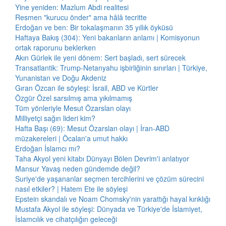
Yine yeniden: Mazlum Abdi realitesi
Resmen "kurucu önder" ama hâlâ tecritte
Erdoğan ve ben: Bir tokalaşmanın 35 yıllık öyküsü
Haftaya Bakış (304): Yeni bakanların anlamı | Komisyonun
ortak raporunu beklerken
Akın Gürlek ile yeni dönem: Sert başladı, sert sürecek
Transatlantik: Trump-Netanyahu işbirliğinin sınırları | Türkiye,
Yunanistan ve Doğu Akdeniz
Gıran Özcan ile söyleşi: İsrail, ABD ve Kürtler
Özgür Özel sarsılmış ama yıkılmamış
Tüm yönleriyle Mesut Özarslan olayı
Milliyetçi sağın lideri kim?
Hafta Başı (69): Mesut Özarslan olayı | İran-ABD
müzakereleri | Öcalan'a umut hakkı
Erdoğan İslamcı mı?
Taha Akyol yeni kitabı Dünyayı Bölen Devrim'i anlatıyor
Mansur Yavaş neden gündemde değil?
Suriye'de yaşananlar seçmen tercihlerini ve çözüm sürecini
nasıl etkiler? | Hatem Ete ile söyleşi
Epstein skandalı ve Noam Chomsky'nin yarattığı hayal kırıklığı
Mustafa Akyol ile söyleşi: Dünyada ve Türkiye'de İslamiyet,
İslamcılık ve cihatçılığın geleceği