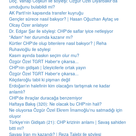
Doç. Vahap Coşkun ile söyleşi: Özgür Özel Diyarbakır'da
umduğunu bulabildi mi?
AK Parti'nin kapısında transfer kuyruğu
Gençler sürece nasıl bakıyor? | Hasan Oğuzhan Aytaç ve
Olcay Özer anlatıyor
Dr. Edgar Şar ile söyleşi: CHP'de saflar iyice netleşiyor
"Adam" her durumda kazanır mı?
Kürtler CHP'de olup bitenlere nasıl bakıyor? | Reha
Ruhavioğlu ile söyleşi
Kasım ayında baskın seçim olur mu?
Özgür Özel TGRT Haber'e çıkarsa...
CHP'nin gidişatı | İzleyicilerle ortak yayın
Özgür Özel TGRT Haber'e çıkarsa...
Kılıçdaroğlu tabii ki pişman değil
Erdoğan'ın halefinin kim olacağını tartışmak ne kadar
anlamlı?
CHP'de ihraçlar duracağa benzemiyor
Haftaya Bakış (320): Ne olacak bu CHP'nin hali?
Ne oluyorsa Özgür Özel Ekrem İmamoğlu'nu satmadığı için
oluyor
Türkiye'nin Gidişatı (21): CHP krizinin anlamı | Savaş sahiden
bitti mi?
Savaşı İran mı kazandı? | Reza Talebi ile söyleşi