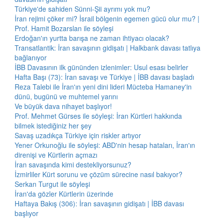
Türkiye'de sahiden Sünni-Şii ayrımı yok mu?
İran rejimi çöker mi? İsrail bölgenin egemen gücü olur mu? |
Prof. Hamit Bozarslan ile söyleşi
Erdoğan'ın yurtta barışa ne zaman ihtiyacı olacak?
Transatlantik: İran savaşının gidişatı | Halkbank davası tatlıya
bağlanıyor
İBB Davasının ilk gününden izlenimler: Usul esası belirler
Hafta Başı (73): İran savaşı ve Türkiye | İBB davası başladı
Reza Talebi ile İran'ın yeni dini lideri Mücteba Hamaney'in
dünü, bugünü ve muhtemel yarını
Ve büyük dava nihayet başlıyor!
Prof. Mehmet Gürses ile söyleşi: İran Kürtleri hakkında
bilmek istediğiniz her şey
Savaş uzadıkça Türkiye için riskler artıyor
Yener Orkunoğlu ile söyleşi: ABD'nin hesap hataları, İran'ın
direnişi ve Kürtlerin açmazı
İran savaşında kimi destekliyorsunuz?
İzmirliler Kürt sorunu ve çözüm sürecine nasıl bakıyor?
Serkan Turgut ile söyleşi
İran'da gözler Kürtlerin üzerinde
Haftaya Bakış (306): İran savaşının gidişatı | İBB davası
başlıyor