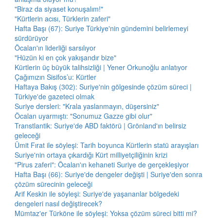
"Biraz da siyaset konuşalım!"
"Kürtlerin acısı, Türklerin zaferi"
Hafta Başı (67): Suriye Türkiye'nin gündemini belirlemeyi
sürdürüyor
Öcalan'ın liderliği sarsılıyor
"Hüzün ki en çok yakışandır bize"
Kürtlerin üç büyük talihsizliği | Yener Orkunoğlu anlatıyor
Çağımızın Sisifos’u: Kürtler
Haftaya Bakış (302): Suriye'nin gölgesinde çözüm süreci |
Türkiye'de gazeteci olmak
Suriye dersleri: "Krala yaslanmayın, düşersiniz"
Öcalan uyarmıştı: "Sonumuz Gazze gibi olur"
Transtlantik: Suriye'de ABD faktörü | Grönland'ın belirsiz
geleceği
Ümit Fırat ile söyleşi: Tarih boyunca Kürtlerin statü arayışları
Suriye'nin ortaya çıkardığı Kürt milliyetçiliğinin krizi
"Pirus zaferi": Öcalan'ın kehaneti Suriye de gerçekleşiyor
Hafta Başı (66): Suriye'de dengeler değişti | Suriye'den sonra
çözüm sürecinin geleceği
Arif Keskin ile söyleşi: Suriye'de yaşananlar bölgedeki
dengeleri nasıl değiştirecek?
Mümtaz'er Türköne ile söyleşi: Yoksa çözüm süreci bitti mi?