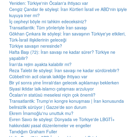
Yeniden: Türkiye'nin Öcalan'a ihtiyacı var
Cengiz Çandar ile söyleşi: İran Kürtleri İsrail ve ABD'nin ipiyle
kuyuya iner mi?
İç cepheyi böyle mi tahkim edeceksiniz?
Transatlantik: Tüm yönleriyle İran savaşı
Gökhan Çınkara ile söyleşi: İran savaşının Türkiye'ye etkileri,
Türk-İsrail ilişkilerinin geleceği
Türkiye savaşın neresinde?
Hafta Başı (72): İran savaşı ne kadar sürer? Türkiye ne
yapabilir?
İran'da rejim ayakta kalabilir mi?
Reza Talebi ile söyleşi: İran savaşı ne kadar sürdürebilir?
Cübbeli'nin acil olarak laikliğe ihtiyacı var
Bir yıl sonra yine İmralı'dan gelecek açıklamayı beklerken
Siyasi iktidar laik-islamcı çatışması arzuluyor
Öcalan'ın statüsü meselesi niçin çok önemli?
Transatlantik: Trump'ın kongre konuşması | İran konusunda
belirsizlik sürüyor | Gazze'de son durum
Ekrem İmamoğlu'nu unuttuk mu?
Evren Savcı ile söyleşi: Dünyada ve Türkiye'de LBGTİ+
hakkındaki yasal düzenlemeler ve engeller
Tanıdığım Graham Fuller