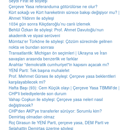
Seydi Fırat ile söyleşi
Çerçeve Yasa referanduma götürülürse ne olur?
Kürt sokağı ve Kürt hareketinin sürece bakışı değişiyor mu? |
Ahmet Yıldırım ile söyleşi
1034 gün sonra Kılıçdaroğlu’nu canlı izlemek
Behlül Özkan ile söyleşi: Prof. Ahmet Davutoğlu'nun
akademik ve siyasi serüveni
Mümtaz'er Türköne ile söyleşi: Çözüm sürecinde gelinen
nokta ve bundan sonrası
Transatlantik: Michigan ön seçimleri | Ukrayna ve İran
savaşları arasında benzerlik ve farklar
Anahtar "demokratik cumhuriyet"in kapısını açacak mı?
YENİ Parti: Tek başına muhalefet
Prof. Mehmet Gürses ile söyleşi: Çerçeve yasa beklentileri
karşılayabilecek mi?
Hafta Başı (93): Cem Küçük olayı | Çerçeve Yasa TBMM'de |
CHP'li belediyelerde son durum
Vahap Coşkun ile söyleşi: Çerçeve yasa neleri nasıl
değiştirecek?
CHP'den AKP'ye transferler sürüyor: Sorumlu kim?
Demirtaş olmadan olmaz
Roj Girasun ile YENİ Parti, çerçeve yasa, DEM Parti ve
Selahattin Demirtaş üzerine söyleşi