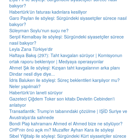
bakıyor?
Habertürk'ün faturası kadınlara kesiliyor
Garo Paylan ile söyleşi: Sürgündeki siyasetçiler sürece nasıl
bakıyor?
Süleyman Soylu'nun suçu ne?
Serpil Kemalbay ile söyleşi: Sürgündeki siyasetçiler sürece
nasıl bakıyor?
Leyla Zana Türkiye'dir
Haftaya Bakış (297): Taht kavgaları sürüyor | Komisyonun
ortak raporu bekleniyor | Medyaya operasyonlar
Ahmet Şık ile söyleşi: Kızışan taht kavgalarının arka planı
Dindar nesil diye diye...
İdris Baluken ile söyleşi: Süreç beklentileri karşılıyor mu?
Neler yapılmalı?
Habertürk'ün laneti sürüyor
Gazeteci Çiğdem Toker son kitabı Devletin Cebinden'i
anlatıyor
Transatlantik: Trump'ın tabanındaki çözülme | IŞİD Suriye ve
Avustralya'da sahnede
Bondi Plajı kahramanı Ahmed el Ahmed bize ne söylüyor?
CHP'nin önü açık mı? Muzaffer Ayhan Kara ile söyleşi
Sibel Yiğitalp ile söyleşi: Sürgündeki Kürt siyasetçiler sürece