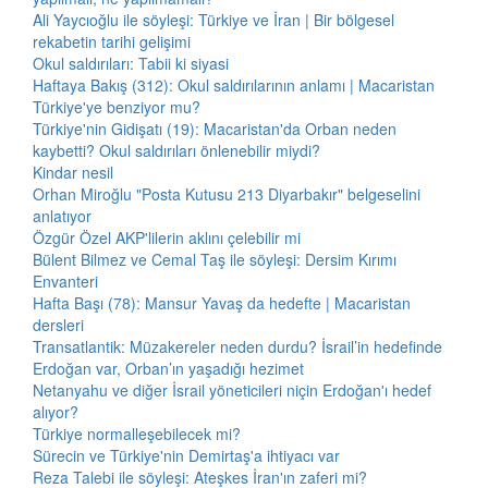
Ali Yaycıoğlu ile söyleşi: Türkiye ve İran | Bir bölgesel
rekabetin tarihi gelişimi
Okul saldırıları: Tabii ki siyasi
Haftaya Bakış (312): Okul saldırılarının anlamı | Macaristan
Türkiye'ye benziyor mu?
Türkiye'nin Gidişatı (19): Macaristan'da Orban neden
kaybetti? Okul saldırıları önlenebilir miydi?
Kindar nesil
Orhan Miroğlu "Posta Kutusu 213 Diyarbakır" belgeselini
anlatıyor
Özgür Özel AKP'lilerin aklını çelebilir mi
Bülent Bilmez ve Cemal Taş ile söyleşi: Dersim Kırımı
Envanteri
Hafta Başı (78): Mansur Yavaş da hedefte | Macaristan
dersleri
Transatlantik: Müzakereler neden durdu? İsrail’in hedefinde
Erdoğan var, Orban’ın yaşadığı hezimet
Netanyahu ve diğer İsrail yöneticileri niçin Erdoğan'ı hedef
alıyor?
Türkiye normalleşebilecek mi?
Sürecin ve Türkiye'nin Demirtaş'a ihtiyacı var
Reza Talebi ile söyleşi: Ateşkes İran'ın zaferi mi?