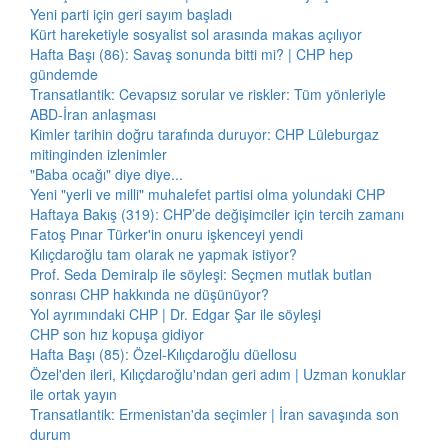
Yeni parti için geri sayım başladı
Kürt hareketiyle sosyalist sol arasında makas açılıyor
Hafta Başı (86): Savaş sonunda bitti mi? | CHP hep
gündemde
Transatlantik: Cevapsız sorular ve riskler: Tüm yönleriyle
ABD-İran anlaşması
Kimler tarihin doğru tarafında duruyor: CHP Lüleburgaz
mitinginden izlenimler
"Baba ocağı" diye diye...
Yeni "yerli ve milli" muhalefet partisi olma yolundaki CHP
Haftaya Bakış (319): CHP’de değişimciler için tercih zamanı
Fatoş Pınar Türker'in onuru işkenceyi yendi
Kılıçdaroğlu tam olarak ne yapmak istiyor?
Prof. Seda Demiralp ile söyleşi: Seçmen mutlak butlan
sonrası CHP hakkında ne düşünüyor?
Yol ayrımındaki CHP | Dr. Edgar Şar ile söyleşi
CHP son hız kopuşa gidiyor
Hafta Başı (85): Özel-Kılıçdaroğlu düellosu
Özel'den ileri, Kılıçdaroğlu'ndan geri adım | Uzman konuklar
ile ortak yayın
Transatlantik: Ermenistan'da seçimler | İran savaşında son
durum