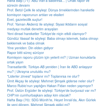
Hafta Başı (71): ABD İran'a saldırırsa... | Ortak rapor ve
sürecin devamı
Prof. Betül Çelik ile söyleşi: Dünya örneklerinden hareketle
komisyon raporunun artıları ve eksileri
Evet, gazetecilik suçtur!
Prof. Yaman Akdeniz ile söyleşi: Siyasi iktidarın sosyal
medyayı mutlak denetim arayışları
Yeni dinsel hareketler Türkiye'de niçin etkili olamıyor?
Gündüz Vassaf ile söyleşi: Baba olmayı istemek, baba olmayı
beklemek ve baba olmak
Yine yeniden: Din elden gidiyor
Rapor bitti süreç sürüyor
Komisyon raporu çözüm için yeterli mi? | Uzman konuklarla
ortak yayın
Transatlantik: Türkiye-AB yeniden | İran ile ABD anlaşıyor
mu? | Ukrayna unutuldu mu?
"Liderler zirvesi" toplanır mı? Toplanırsa ne olur?
Ümit Akçay ile söyleşi: Mehmet Şimşek giderse neler olur?
Marco Rubio'nun yaptığını Hakan Fidan neden yapmıyor?
Prof. Üstün Ergüder ile söyleşi: Türkiye'de burjuvazi var mı?
CHP'nin cumhurbaşkanı adayı kim olacak?
Hafta Başı (70): SDG Münih’te, Heyet İmralı’da, Akın Gürlek
ile yeni dönem, Mehmet Şimşek gidici mi?