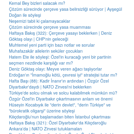
Kemal Bey bizleri salacak mı?
Çözüm sürecinde çerçeve yasa belirsizliği sürüyor | Ayşegül
Doğan ile söyleşi
Neşemizi tabii ki çalamayacaklar
Çözüm sürecinde çerçeve yasa muamması
Haftaya Bakış (322): Çerçeve yasayı beklerken | Deniz
Göktaş olayı | CHP'nin geleceği
Muhtemel yeni parti için bazı notlar ve sorular
Muhafazakâr ailelerin seküler çocukları
Hatem Ete ile söyleşi: Özel'in kuracağı yeni bir partinin
seçmen nezdinde karşılığı var mı?
Deniz Göktaş olayı: Meyve veren ağacı taşlıyorlar
Erdoğan'ın "İmamoğlu kötü, çevresi iyi" stratejisi tutar mı?
Hafta Başı (88): Kadir İnanır'ın ardından | Özgür Özel
Diyarbakır'daydı | NATO Zirvesi'ni beklerken
Türkiye'de solcu olmak ve solcu kalabilmek mümkün mü?
Özgür Özel'in Diyarbakır çıkartmasının anlam ve önemi
Hüseyin Kocabıyık ile "derin devlet", "derin Türkiye" ve
"bürokratik oligarşi" üzerine söyleşi
Kılıçdaroğlu'nun başlamadan biten İstanbul çıkartması
Haftaya Bakış (321): Özel Diyarbakır'da Kılıçdaroğlu
Ankara'da | NATO Zirvesi tutuklamaları