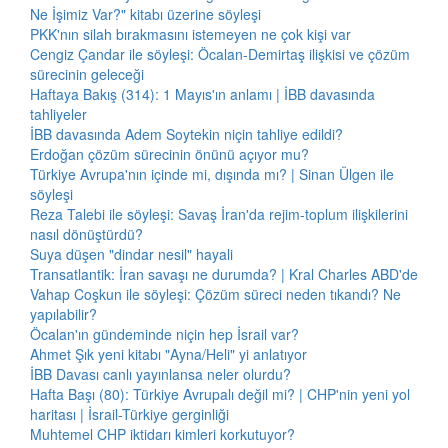
Ne İşimiz Var?" kitabı üzerine söyleşi
PKK'nın silah bırakmasını istemeyen ne çok kişi var
Cengiz Çandar ile söyleşi: Öcalan-Demirtaş ilişkisi ve çözüm
sürecinin geleceği
Haftaya Bakış (314): 1 Mayıs'ın anlamı | İBB davasında
tahliyeler
İBB davasında Adem Soytekin niçin tahliye edildi?
Erdoğan çözüm sürecinin önünü açıyor mu?
Türkiye Avrupa'nın içinde mi, dışında mı? | Sinan Ülgen ile
söyleşi
Reza Talebi ile söyleşi: Savaş İran'da rejim-toplum ilişkilerini
nasıl dönüştürdü?
Suya düşen "dindar nesil" hayali
Transatlantik: İran savaşı ne durumda? | Kral Charles ABD'de
Vahap Coşkun ile söyleşi: Çözüm süreci neden tıkandı? Ne
yapılabilir?
Öcalan'ın gündeminde niçin hep İsrail var?
Ahmet Şık yeni kitabı "Ayna/Heli" yi anlatıyor
İBB Davası canlı yayınlansa neler olurdu?
Hafta Başı (80): Türkiye Avrupalı değil mi? | CHP'nin yeni yol
haritası | İsrail-Türkiye gerginliği
Muhtemel CHP iktidarı kimleri korkutuyor?