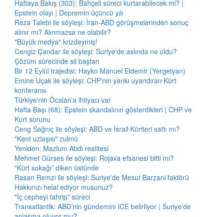
Haftaya Bakış (303): Bahçeli süreci kurtarabilecek mi? |
Epstein olayı | Depremin üçüncü yılı
Reza Talebi ile söyleşi: İran-ABD görüşmelerinden sonuç
alınır mı? Alınmazsa ne olabilir?
"Büyük medya" krizdeymiş!
Cengiz Çandar ile söyleşi: Suriye'de aslında ne oldu?
Çözüm sürecinde sil baştan
Bir 12 Eylül trajedisi: Hayko Manuel Eldemir (Yergetyan)
Emine Uçak ile söyleşi: CHP'nin yankı uyandıran Kürt
konferansı
Türkiye'nin Öcalan'a ihtiyacı var
Hafta Başı (68): Epstein skandalının gösterdikleri | CHP ve
Kürt sorunu
Ceng Sağnıç ile söyleşi: ABD ve İsrail Kürtleri sattı mı?
"Kent uzlaşısı" zulmü
Yeniden: Mazlum Abdi realitesi
Mehmet Gürses ile söyleşi: Rojava efsanesi bitti mi?
“Kürt sokağı” diken üstünde
Rasan Remzi ile söyleşi: Suriye'de Mesut Barzani faktörü
Hakkınızı helal ediyor musunuz?
"İç cepheyi tahrip" süreci
Transatlantik: ABD’nin gündemini ICE belirliyor | Suriye’de
anlaşma oluyor mu?