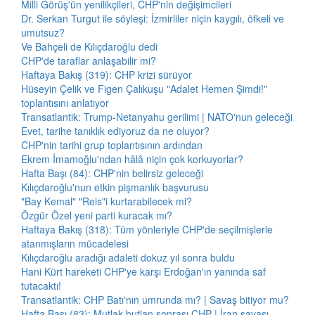
Milli Görüş'ün yenilikçileri, CHP'nin değişimcileri
Dr. Serkan Turgut ile söyleşi: İzmirliler niçin kaygılı, öfkeli ve
umutsuz?
Ve Bahçeli de Kılıçdaroğlu dedi
CHP'de taraflar anlaşabilir mi?
Haftaya Bakış (319): CHP krizi sürüyor
Hüseyin Çelik ve Figen Çalıkuşu "Adalet Hemen Şimdi!"
toplantısını anlatıyor
Transatlantik: Trump-Netanyahu gerilimi | NATO'nun geleceği
Evet, tarihe tanıklık ediyoruz da ne oluyor?
CHP'nin tarihi grup toplantısının ardından
Ekrem İmamoğlu'ndan hâlâ niçin çok korkuyorlar?
Hafta Başı (84): CHP'nin belirsiz geleceği
Kılıçdaroğlu'nun etkin pişmanlık başvurusu
"Bay Kemal" "Reis"i kurtarabilecek mi?
Özgür Özel yeni parti kuracak mı?
Haftaya Bakış (318): Tüm yönleriyle CHP'de seçilmişlerle
atanmışların mücadelesi
Kılıçdaroğlu aradığı adaleti dokuz yıl sonra buldu
Hani Kürt hareketi CHP'ye karşı Erdoğan'ın yanında saf
tutacaktı!
Transatlantik: CHP Batı'nın umrunda mı? | Savaş bitiyor mu?
Hafta Başı (83): Mutlak butlan sonrası CHP | İran savaşı