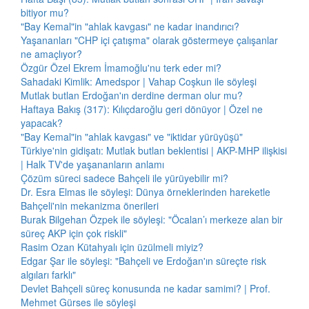
bitiyor mu?
"Bay Kemal"in "ahlak kavgası" ne kadar inandırıcı?
Yaşananları "CHP içi çatışma" olarak göstermeye çalışanlar
ne amaçlıyor?
Özgür Özel Ekrem İmamoğlu'nu terk eder mi?
Sahadaki Kimlik: Amedspor | Vahap Coşkun ile söyleşi
Mutlak butlan Erdoğan'ın derdine derman olur mu?
Haftaya Bakış (317): Kılıçdaroğlu geri dönüyor | Özel ne
yapacak?
"Bay Kemal"in "ahlak kavgası" ve "iktidar yürüyüşü"
Türkiye'nin gidişatı: Mutlak butlan beklentisi | AKP-MHP ilişkisi
| Halk TV'de yaşananların anlamı
Çözüm süreci sadece Bahçeli ile yürüyebilir mi?
Dr. Esra Elmas ile söyleşi: Dünya örneklerinden hareketle
Bahçeli'nin mekanizma önerileri
Burak Bilgehan Özpek ile söyleşi: "Öcalan’ı merkeze alan bir
süreç AKP için çok riskli"
Rasim Ozan Kütahyalı için üzülmeli miyiz?
Edgar Şar ile söyleşi: "Bahçeli ve Erdoğan'ın süreçte risk
algıları farklı"
Devlet Bahçeli süreç konusunda ne kadar samimi? | Prof.
Mehmet Gürses ile söyleşi