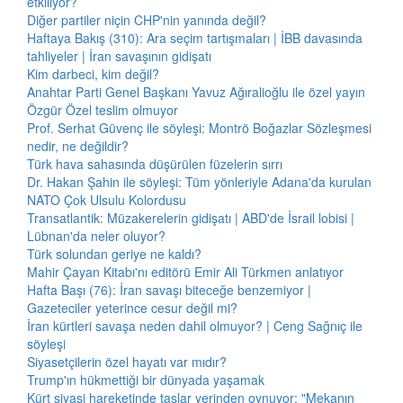
etkiliyor?
Diğer partiler niçin CHP'nin yanında değil?
Haftaya Bakış (310): Ara seçim tartışmaları | İBB davasında
tahliyeler | İran savaşının gidişatı
Kim darbeci, kim değil?
Anahtar Parti Genel Başkanı Yavuz Ağıralioğlu ile özel yayın
Özgür Özel teslim olmuyor
Prof. Serhat Güvenç ile söyleşi: Montrö Boğazlar Sözleşmesi
nedir, ne değildir?
Türk hava sahasında düşürülen füzelerin sırrı
Dr. Hakan Şahin ile söyleşi: Tüm yönleriyle Adana'da kurulan
NATO Çok Ulsulu Kolordusu
Transatlantik: Müzakerelerin gidişatı | ABD'de İsrail lobisi |
Lübnan'da neler oluyor?
Türk solundan geriye ne kaldı?
Mahir Çayan Kitabı'nı editörü Emir Ali Türkmen anlatıyor
Hafta Başı (76): İran savaşı biteceğe benzemiyor |
Gazeteciler yeterince cesur değil mi?
İran kürtleri savaşa neden dahil olmuyor? | Ceng Sağnıç ile
söyleşi
Siyasetçilerin özel hayatı var mıdır?
Trump'ın hükmettiği bir dünyada yaşamak
Kürt siyasi hareketinde taşlar yerinden oynuyor: "Mekanın