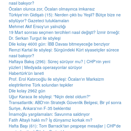
nasıl bakıyor?
Öcalan olunca zor, Öcalan olmayınca imkansız
Türkiye'nin Gidişatı (15): Nerden çıktı bu Yeşil? Bütçe bize ne
söylüyor? Gazeteci tutuklamaları
Mehmet Akif Ersoy'un yalnızlığı
19 Mart sonrası seçmen tercihleri nasıl değişti? İzmir örneği:
Dr. Serkan Turgut ile söyleşi
Dile kolay 4600 gün: İBB Davası bitmeyeceğe benziyor
Remzi Kartal ile söyleşi: Sürgündeki Kürt siyasetçiler sürece
nasıl bakıyor?
Haftaya Bakış (296): Süreç sürüyor mu? | CHP'nin yeni
yüzleri | Medyada operasyonlar sürüyor
Habertürk'ün laneti
Prof. Erol Katırcıoğlu ile söyleşi: Öcalan'ın Marksizm
eleştirilerine Türk solundan tepkiler
Dile kolay 2962 gün
Uğur Karaca ile söyleşi: "Niçin deist oldum?"
Transatlantik: ABD'nin Stratejik Güvenlik Belgesi, Bir yıl sonra
Suriye, Ankara'nın F-35 beklentisi
İmamoğlu yargılamaları: Savunma saldırıyor
Fatih Altaylı haklı mı? İş dünyamız korkak mı?
Hafta Başı (61): Tom Barrack'tan peşpeşe mesajlar | CHP'de