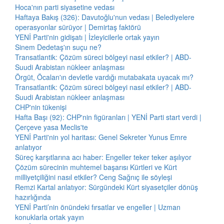
Hoca'nın parti siyasetine vedası
Haftaya Bakış (326): Davutoğlu'nun vedası | Belediyelere
operasyonlar sürüyor | Demirtaş faktörü
YENİ Parti'nin gidişatı | İzleyicilerle ortak yayın
Sinem Dedetaş'ın suçu ne?
Transatlantik: Çözüm süreci bölgeyi nasıl etkiler? | ABD-
Suudi Arabistan nükleer anlaşması
Örgüt, Öcalan'ın devletle vardığı mutabakata uyacak mı?
Transatlantik: Çözüm süreci bölgeyi nasıl etkiler? | ABD-
Suudi Arabistan nükleer anlaşması
CHP'nin tükenişi
Hafta Başı (92): CHP'nin figüranları | YENİ Parti start verdi |
Çerçeve yasa Meclis'te
YENİ Parti'nin yol haritası: Genel Sekreter Yunus Emre
anlatıyor
Süreç karşıtlarına acı haber: Engeller teker teker aşılıyor
Çözüm sürecinin muhtemel başarısı Kürtleri ve Kürt
milliyetçiliğini nasıl etkiler? Ceng Sağnıç ile söyleşi
Remzi Kartal anlatıyor: Sürgündeki Kürt siyasetçiler dönüş
hazırlığında
YENİ Parti’nin önündeki fırsatlar ve engeller | Uzman
konuklarla ortak yayın