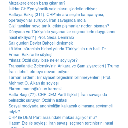
Müzakerelerden barış çıkar mı?
İktidar CHP'ye yönelik saldırılarını şiddetlendiriyor
Haftaya Bakış (311): CHP'nin ara seçim kampanyası,
operasyonlar sürüyor, İran savaşında mola
Gizli tanıklar neye tanık, etkin pişmanlar neden pişman?
Dünyada ve Türkiye'de yaşananlar seçmenlerin duygularını
nasıl etkiliyor? | Prof. Seda Demiralp
Salı günleri Devlet Bahçeli dinlemek
19 Mart sürecinin birinci yılında Türkiye'nin ruh hali: Dr.
Erman Bakırcı ile söyleşi
Yılmaz Özdil olayı bize neler söylüyor?
Transatlantik: Zelensky'nin Ankara ve Şam ziyaretleri | Trump
İran'ı tehdit etmeye devam ediyor
Tarhan Erdem: Bir siyaset bilgesinin bilinmeyenleri | Prof.
Mehmet Ö. Alkan ile söyleşi
Ekrem İmamoğlu'nun karnesi
Hafta Başı (77): CHP-DEM Parti ilişkisi | İran savaşında
belirsizlik sürüyor, Özdil'in istifası
Sosyal medyada anonimliğin kalkacak olmasına sevinmeli
miyiz?
CHP ile DEM Parti arasındaki makas açılıyor mu?
Hatem Ete ile söyleşi: İran savaşı seçmen tercihlerini nasıl