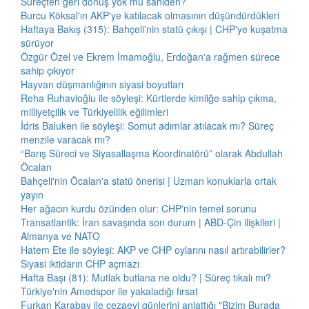
Süreçten geri dönüş yok mu sahiden?
Burcu Köksal'ın AKP'ye katılacak olmasının düşündürdükleri
Haftaya Bakış (315): Bahçeli'nin statü çıkışı | CHP'ye kuşatma
sürüyor
Özgür Özel ve Ekrem İmamoğlu, Erdoğan'a rağmen sürece
sahip çıkıyor
Hayvan düşmanlığının siyasi boyutları
Reha Ruhavioğlu ile söyleşi: Kürtlerde kimliğe sahip çıkma,
milliyetçilik ve Türkiyelilik eğilimleri
İdris Baluken ile söyleşi: Somut adımlar atılacak mı? Süreç
menzile varacak mı?
“Barış Süreci ve Siyasallaşma Koordinatörü” olarak Abdullah
Öcalan
Bahçeli'nin Öcalan'a statü önerisi | Uzman konuklarla ortak
yayın
Her ağacın kurdu özünden olur: CHP'nin temel sorunu
Transatlantik: İran savaşında son durum | ABD-Çin ilişkileri |
Almanya ve NATO
Hatem Ete ile söyleşi: AKP ve CHP oylarını nasıl artırabilirler?
Siyasi iktidarın CHP açmazı
Hafta Başı (81): Mutlak butlana ne oldu? | Süreç tıkalı mı?
Türkiye'nin Amedspor ile yakaladığı fırsat
Furkan Karabay ile cezaevi günlerini anlattığı "Bizim Burada