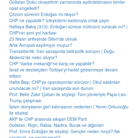
Gülistan Doku cinayetinin zamanında aydınlatılmasını kimler
nasıl engelledi?
Çözüm sürecini Erdoğan mı tıkıyor?
CHP ne yapabilir? İzleyicilerin katılımıyla ortak yayın
Haftaya Bakış (313): Erdoğan sürece mührünü vuracak mı? |
CHP'nin yeni yol haritası
23 Nisan arifesinde Silivri'de olmak
Artık Avrupalı sayılmıyor muyuz?
Transatlantik: İran savaşında belirsizlik sürüyor | Doğu
Akdeniz'de neler oluyor?
CHP "darbe mekaniği"ne karşı ne yapabilir?
İsrail ve destekçileri Türkiye'yi hedef göstermeye devam
ediyor
Hafta Başı: CHP'ye operasyonlar sürüyor | Okul saldırıları
unutulacak mı? | İran savaşında son durum
Prof. Bekir Zakir Çoban ile söyleşi: Tüm yönleriyle Papa Leo-
Trump çatışması
İslam dünyasının geri kalmasının nedenleri | Yener Orkunoğlu
ile söyleşi
AKP ile CHP arasında sıkışan DEM Parti
Gülistan, Rojin, Rabia, Nadira, Burak ve diğerleri
Prof. Emre Erdoğan ile söyleşi: Gençler neden hınçlı? Ne
yapılmalı, ne yapılmamalı?