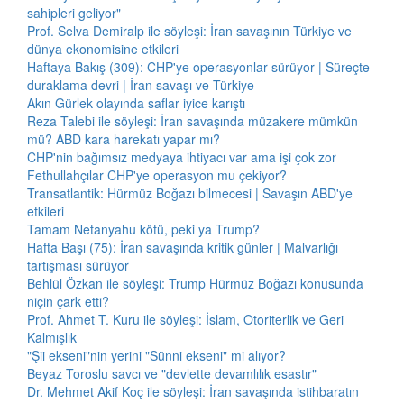
sahipleri geliyor"
Prof. Selva Demiralp ile söyleşi: İran savaşının Türkiye ve
dünya ekonomisine etkileri
Haftaya Bakış (309): CHP'ye operasyonlar sürüyor | Süreçte
duraklama devri | İran savaşı ve Türkiye
Akın Gürlek olayında saflar iyice karıştı
Reza Talebi ile söyleşi: İran savaşında müzakere mümkün
mü? ABD kara harekatı yapar mı?
CHP'nin bağımsız medyaya ihtiyacı var ama işi çok zor
Fethullahçılar CHP'ye operasyon mu çekiyor?
Transatlantik: Hürmüz Boğazı bilmecesi | Savaşın ABD'ye
etkileri
Tamam Netanyahu kötü, peki ya Trump?
Hafta Başı (75): İran savaşında kritik günler | Malvarlığı
tartışması sürüyor
Behlül Özkan ile söyleşi: Trump Hürmüz Boğazı konusunda
niçin çark etti?
Prof. Ahmet T. Kuru ile söyleşi: İslam, Otoriterlik ve Geri
Kalmışlık
"Şii ekseni"nin yerini "Sünni ekseni" mi alıyor?
Beyaz Toroslu savcı ve "devlette devamlılık esastır"
Dr. Mehmet Akif Koç ile söyleşi: İran savaşında istihbaratın