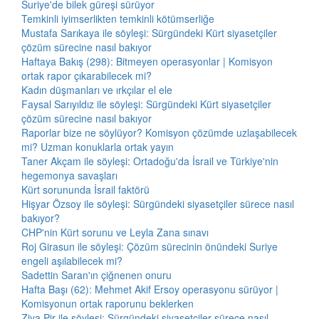
Suriye'de bilek güreşi sürüyor
Temkinli iyimserlikten temkinli kötümserliğe
Mustafa Sarıkaya ile söyleşi: Sürgündeki Kürt siyasetçiler
çözüm sürecine nasıl bakıyor
Haftaya Bakış (298): Bitmeyen operasyonlar | Komisyon
ortak rapor çıkarabilecek mi?
Kadın düşmanları ve ırkçılar el ele
Faysal Sarıyıldız ile söyleşi: Sürgündeki Kürt siyasetçiler
çözüm sürecine nasıl bakıyor
Raporlar bize ne söylüyor? Komisyon çözümde uzlaşabilecek
mi? Uzman konuklarla ortak yayın
Taner Akçam ile söyleşi: Ortadoğu'da İsrail ve Türkiye'nin
hegemonya savaşları
Kürt sorununda İsrail faktörü
Hişyar Özsoy ile söyleşi: Sürgündeki siyasetçiler sürece nasıl
bakıyor?
CHP'nin Kürt sorunu ve Leyla Zana sınavı
Roj Girasun ile söyleşi: Çözüm sürecinin önündeki Suriye
engeli aşılabilecek mi?
Sadettin Saran'ın çiğnenen onuru
Hafta Başı (62): Mehmet Akif Ersoy operasyonu sürüyor |
Komisyonun ortak raporunu beklerken
Ziya Pir ile söyleşi: Sürgündeki siyasetçiler sürece nasıl