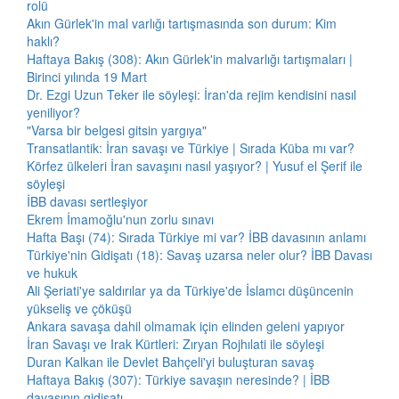
rolü
Akın Gürlek'in mal varlığı tartışmasında son durum: Kim
haklı?
Haftaya Bakış (308): Akın Gürlek'in malvarlığı tartışmaları |
Birinci yılında 19 Mart
Dr. Ezgi Uzun Teker ile söyleşi: İran'da rejim kendisini nasıl
yeniliyor?
"Varsa bir belgesi gitsin yargıya"
Transatlantik: İran savaşı ve Türkiye | Sırada Küba mı var?
Körfez ülkeleri İran savaşını nasıl yaşıyor? | Yusuf el Şerif ile
söyleşi
İBB davası sertleşiyor
Ekrem İmamoğlu'nun zorlu sınavı
Hafta Başı (74): Sırada Türkiye mi var? İBB davasının anlamı
Türkiye'nin Gidişatı (18): Savaş uzarsa neler olur? İBB Davası
ve hukuk
Ali Şeriati'ye saldırılar ya da Türkiye'de İslamcı düşüncenin
yükseliş ve çöküşü
Ankara savaşa dahil olmamak için elinden geleni yapıyor
İran Savaşı ve Irak Kürtleri: Zıryan Rojhılati ile söyleşi
Duran Kalkan ile Devlet Bahçeli'yi buluşturan savaş
Haftaya Bakış (307): Türkiye savaşın neresinde? | İBB
davasının gidişatı