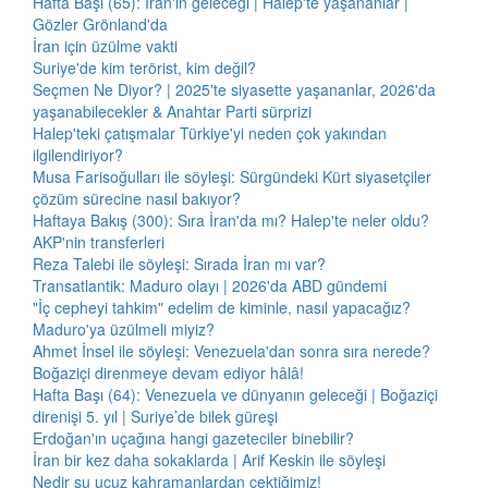
Hafta Başı (65): İran'ın geleceği | Halep'te yaşananlar |
Gözler Grönland'da
İran için üzülme vakti
Suriye'de kim terörist, kim değil?
Seçmen Ne Diyor? | 2025'te siyasette yaşananlar, 2026'da
yaşanabilecekler & Anahtar Parti sürprizi
Halep'teki çatışmalar Türkiye'yi neden çok yakından
ilgilendiriyor?
Musa Farisoğulları ile söyleşi: Sürgündeki Kürt siyasetçiler
çözüm sürecine nasıl bakıyor?
Haftaya Bakış (300): Sıra İran'da mı? Halep'te neler oldu?
AKP'nin transferleri
Reza Talebi ile söyleşi: Sırada İran mı var?
Transatlantik: Maduro olayı | 2026'da ABD gündemi
"İç cepheyi tahkim" edelim de kiminle, nasıl yapacağız?
Maduro'ya üzülmeli miyiz?
Ahmet İnsel ile söyleşi: Venezuela'dan sonra sıra nerede?
Boğaziçi direnmeye devam ediyor hâlâ!
Hafta Başı (64): Venezuela ve dünyanın geleceği | Boğaziçi
direnişi 5. yıl | Suriye’de bilek güreşi
Erdoğan'ın uçağına hangi gazeteciler binebilir?
İran bir kez daha sokaklarda | Arif Keskin ile söyleşi
Nedir şu ucuz kahramanlardan çektiğimiz!