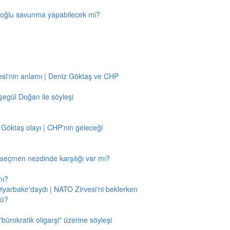
amoğlu savunma yapabilecek mi?
si'nin anlamı | Deniz Göktaş ve CHP
egül Doğan ile söyleşi
 Göktaş olayı | CHP'nin geleceği
n seçmen nezdinde karşılığı var mı?
mı?
Diyarbakır'daydı | NATO Zirvesi'ni beklerken
mü?
"bürokratik oligarşi" üzerine söyleşi