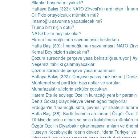
Silahlar boşuna mı yakıldı?
Haftaya Bakış (323): NATO Zirvesi'nin ardından | İm
CHP'de ortayolculuk mümkün mü?
İmamoğlu savunma yapabilecek mi?
Trump bizi niçin öptü?
NATO bizim neyimiz olur?
Ekrem İmamoğlu'nun savunmasını beklerken
Hafta Başı (89): İmamoğlu'nun savunması | NATO Zirve
Kemal Bey bizleri salacak mı?
Çözüm sürecinde çerçeve yasa belirsizliği sürüyor | Ayş
Neşemizi tabii ki çalamayacaklar
Çözüm sürecinde çerçeve yasa muamması
Haftaya Bakış (322): Çerçeve yasayı beklerken | Deniz
Muhtemel yeni parti için bazı notlar ve sorular
Muhafazakâr ailelerin seküler çocukları
Hatem Ete ile söyleşi: Özel'in kuracağı yeni bir partini
Deniz Göktaş olayı: Meyve veren ağacı taşlıyorlar
Erdoğan'ın "İmamoğlu kötü, çevresi iyi" stratejisi tutar 
Hafta Başı (88): Kadir İnanır'ın ardından | Özgür Özel 
Türkiye'de solcu olmak ve solcu kalabilmek mümkün 
Özgür Özel'in Diyarbakır çıkartmasının anlam ve önemi
Hüseyin Kocabıyık ile "derin devlet", "derin Türkiye" ve 