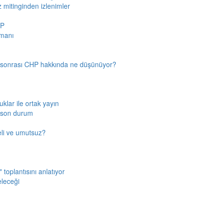
z mitinginden izlenimler
HP
amanı
n sonrası CHP hakkında ne düşünüyor?
klar ile ortak yayın
a son durum
fkeli ve umutsuz?
toplantısını anlatıyor
eleceği