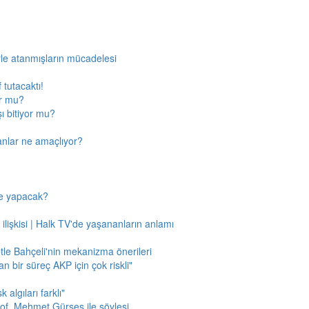
rle atanmışların mücadelesi
 tutacaktı!
or mu?
ı bitiyor mu?
anlar ne amaçlıyor?
ne yapacak?
 ilişkisi | Halk TV'de yaşananların anlamı
tle Bahçeli'nin mekanizma önerileri
n bir süreç AKP için çok riskli"
 algıları farklı"
of. Mehmet Gürses ile söyleşi