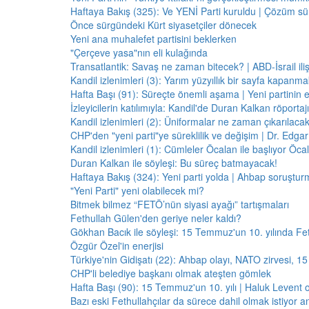
Haftaya Bakış (325): Ve YENİ Parti kuruldu | Çözüm 
Önce sürgündeki Kürt siyasetçiler dönecek
Yeni ana muhalefet partisini beklerken
"Çerçeve yasa"nın eli kulağında
Transatlantik: Savaş ne zaman bitecek? | ABD-İsrail il
Kandil izlenimleri (3): Yarım yüzyıllık bir sayfa kapanm
Hafta Başı (91): Süreçte önemli aşama | Yeni partinin e
İzleyicilerin katılımıyla: Kandil'de Duran Kalkan röporta
Kandil izlenimleri (2): Üniformalar ne zaman çıkarılaca
CHP'den "yeni parti"ye süreklilik ve değişim | Dr. Edgar 
Kandil izlenimleri (1): Cümleler Öcalan ile başlıyor Öcala
Duran Kalkan ile söyleşi: Bu süreç batmayacak!
Haftaya Bakış (324): Yeni parti yolda | Ahbap soruştur
"Yeni Parti" yeni olabilecek mi?
Bitmek bilmez “FETÖ’nün siyasi ayağı” tartışmaları
Fethullah Gülen'den geriye neler kaldı?
Gökhan Bacık ile söyleşi: 15 Temmuz'un 10. yılında Fe
Özgür Özel'in enerjisi
Türkiye'nin Gidişatı (22): Ahbap olayı, NATO zirvesi, 1
CHP'li belediye başkanı olmak ateşten gömlek
Hafta Başı (90): 15 Temmuz'un 10. yılı | Haluk Levent o
Bazı eski Fethullahçılar da sürece dahil olmak istiyor a