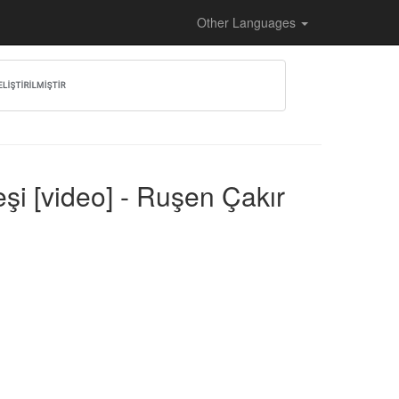
Other Languages
eşi [video] - Ruşen Çakır