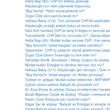
Hafta Başı (84): CHP'nin belirsiz geleceği
Kılıçdaroğlu'nun etkin pişmanlık başvurusu
"Bay Kemal" "Reis"i kurtarabilecek mi?
Özgür Özel yeni parti kuracak mı?
Haftaya Bakış (318): Tüm yönleriyle CHP'de seçilmişle
Kılıçdaroğlu aradığı adaleti dokuz yıl sonra buldu
Hani Kürt hareketi CHP'ye karşı Erdoğan'ın yanında saf
Transatlantik: CHP Batı'nın umrunda mı? | Savaş bitiy
Hafta Başı (83): Mutlak butlan sonrası CHP | İran savaş
"Bay Kemal"in "ahlak kavgası" ne kadar inandırıcı?
Yaşananları "CHP içi çatışma" olarak göstermeye çalış
Özgür Özel Ekrem İmamoğlu'nu terk eder mi?
Sahadaki Kimlik: Amedspor | Vahap Coşkun ile söyleşi
Mutlak butlan Erdoğan'ın derdine derman olur mu?
Haftaya Bakış (317): Kılıçdaroğlu geri dönüyor | Özel 
"Bay Kemal"in "ahlak kavgası" ve "iktidar yürüyüşü"
Türkiye'nin gidişatı: Mutlak butlan beklentisi | AKP-MHP
Çözüm süreci sadece Bahçeli ile yürüyebilir mi?
Dr. Esra Elmas ile söyleşi: Dünya örneklerinden hareke
Burak Bilgehan Özpek ile söyleşi: "Öcalan’ı merkeze ala
Rasim Ozan Kütahyalı için üzülmeli miyiz?
Edgar Şar ile söyleşi: "Bahçeli ve Erdoğan'ın süreçte risk
Devlet Bahçeli süreç konusunda ne kadar samimi? | Pr