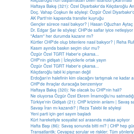
Kılıçdaroğlu'nun başlamadan biten İstanbul çıkartması
Haftaya Bakış (321): Özel Diyarbakır'da Kılıçdaroğlu A
Doç. Vahap Coşkun ile söyleşi: Özgür Özel Diyarbakır
AK Parti'nin kapısında transfer kuyruğu
Gençler sürece nasıl bakıyor? | Hasan Oğuzhan Aytaç 
Dr. Edgar Şar ile söyleşi: CHP'de saflar iyice netleşiyor
"Adam" her durumda kazanır mı?
Kürtler CHP'de olup bitenlere nasıl bakıyor? | Reha Ruh
Kasım ayında baskın seçim olur mu?
Özgür Özel TGRT Haber'e çıkarsa...
CHP'nin gidişatı | İzleyicilerle ortak yayın
Özgür Özel TGRT Haber'e çıkarsa...
Kılıçdaroğlu tabii ki pişman değil
Erdoğan'ın halefinin kim olacağını tartışmak ne kadar a
CHP'de ihraçlar duracağa benzemiyor
Haftaya Bakış (320): Ne olacak bu CHP'nin hali?
Ne oluyorsa Özgür Özel Ekrem İmamoğlu'nu satmadığı 
Türkiye'nin Gidişatı (21): CHP krizinin anlamı | Savaş s
Savaşı İran mı kazandı? | Reza Talebi ile söyleşi
Yeni parti için geri sayım başladı
Kürt hareketiyle sosyalist sol arasında makas açılıyor
Hafta Başı (86): Savaş sonunda bitti mi? | CHP hep 
Transatlantik: Cevapsız sorular ve riskler: Tüm yönler