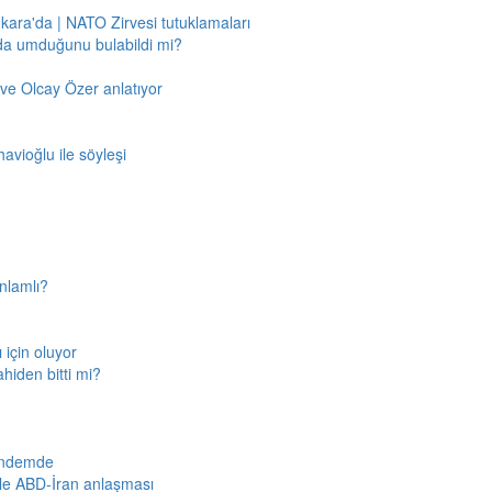
nkara'da | NATO Zirvesi tutuklamaları
'da umduğunu bulabildi mi?
ve Olcay Özer anlatıyor
avioğlu ile söyleşi
nlamlı?
için oluyor
ahiden bitti mi?
gündemde
iyle ABD-İran anlaşması