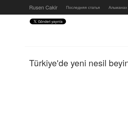
Rusen Cakir
Последняя статья
Альманах
Türkiye'de yeni nesil beyi