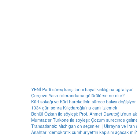
YENİ Parti süreç karşıtlarını hayal kırıklığına uğratıyor
Çerçeve Yasa referanduma götürülürse ne olur?
Kürt sokağı ve Kürt hareketinin sürece bakışı değişiyor 
1034 gün sonra Kılıçdaroğlu’nu canlı izlemek
Behlül Özkan ile söyleşi: Prof. Ahmet Davutoğlu'nun a
Mümtaz'er Türköne ile söyleşi: Çözüm sürecinde gelin
Transatlantik: Michigan ön seçimleri | Ukrayna ve İran 
Anahtar "demokratik cumhuriyet"in kapısını açacak mı?