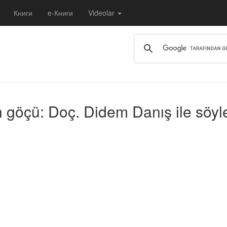
Книги
e-Книги
Videolar
n göçü: Doç. Didem Danış ile söyl