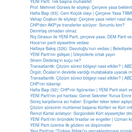
YENİ Parti: Tek başına muhalefet
Prof. Mehmet Gürses ile söyleşi: Çerçeve yasa beklenti
Hafta Başı (93): Cem Küçük olayı | Çerçeve Yasa TBMM
Vahap Coşkun ile söyleşi: Çerçeve yasa neleri nasıl de
CHP'den AKP'ye transferler sürüyor: Sorumlu kim?
Demirtaş olmadan olmaz
Roj Girasun ile YENİ Parti, çerçeve yasa, DEM Parti ve
Hoca'nın parti siyasetine vedası
Haftaya Bakış (326): Davutoğlu'nun vedası | Belediyele
YENİ Parti'nin gidişatı | İzleyicilerle ortak yayın
Sinem Dedetaş'ın suçu ne?
Transatlantik: Çözüm süreci bölgeyi nasıl etkiler? | A
Örgüt, Öcalan'ın devletle vardığı mutabakata uyacak m
Transatlantik: Çözüm süreci bölgeyi nasıl etkiler? | A
CHP'nin tükenişi
Hafta Başı (92): CHP'nin figüranları | YENİ Parti start 
YENİ Parti'nin yol haritası: Genel Sekreter Yunus Emre 
Süreç karşıtlarına acı haber: Engeller teker teker aşılıy
Çözüm sürecinin muhtemel başarısı Kürtleri ve Kürt milliy
Remzi Kartal anlatıyor: Sürgündeki Kürt siyasetçiler dö
YENİ Parti’nin önündeki fırsatlar ve engeller | Uzman k
YENİ Parti üzerine ilk gözlem ve düşünceler
Yeni Parti'nin "Türkiye İttifakı"nı gerçekleştirmesi mü