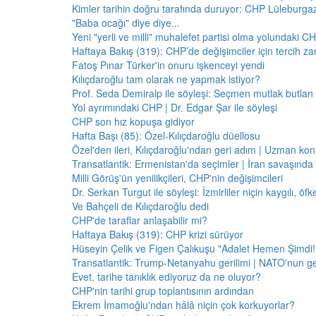
Kimler tarihin doğru tarafında duruyor: CHP Lüleburga
"Baba ocağı" diye diye...
Yeni "yerli ve milli" muhalefet partisi olma yolundaki C
Haftaya Bakış (319): CHP’de değişimciler için tercih z
Fatoş Pınar Türker'in onuru işkenceyi yendi
Kılıçdaroğlu tam olarak ne yapmak istiyor?
Prof. Seda Demiralp ile söyleşi: Seçmen mutlak butla
Yol ayrımındaki CHP | Dr. Edgar Şar ile söyleşi
CHP son hız kopuşa gidiyor
Hafta Başı (85): Özel-Kılıçdaroğlu düellosu
Özel'den ileri, Kılıçdaroğlu'ndan geri adım | Uzman konu
Transatlantik: Ermenistan'da seçimler | İran savaşınd
Milli Görüş'ün yenilikçileri, CHP'nin değişimcileri
Dr. Serkan Turgut ile söyleşi: İzmirliler niçin kaygılı, ö
Ve Bahçeli de Kılıçdaroğlu dedi
CHP'de taraflar anlaşabilir mi?
Haftaya Bakış (319): CHP krizi sürüyor
Hüseyin Çelik ve Figen Çalıkuşu "Adalet Hemen Şimdi!" 
Transatlantik: Trump-Netanyahu gerilimi | NATO'nun g
Evet, tarihe tanıklık ediyoruz da ne oluyor?
CHP'nin tarihi grup toplantısının ardından
Ekrem İmamoğlu'ndan hâlâ niçin çok korkuyorlar?