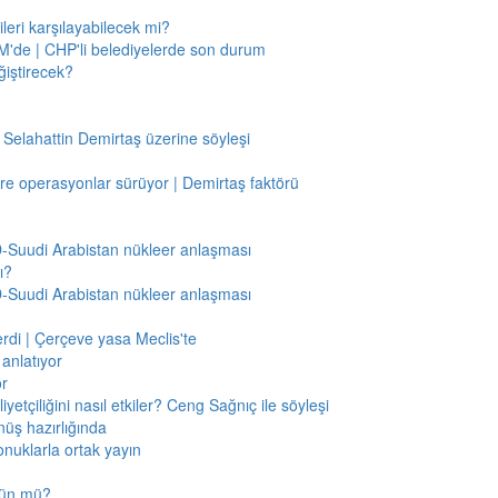
leri karşılayabilecek mi?
'de | CHP'li belediyelerde son durum
ğiştirecek?
 Selahattin Demirtaş üzerine söyleşi
re operasyonlar sürüyor | Demirtaş faktörü
BD-Suudi Arabistan nükleer anlaşması
ı?
BD-Suudi Arabistan nükleer anlaşması
verdi | Çerçeve yasa Meclis'te
anlatıyor
or
etçiliğini nasıl etkiler? Ceng Sağnıç ile söyleşi
nüş hazırlığında
onuklarla ortak yayın
mkün mü?