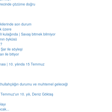
sürecinde çözüme doğru
işkilerinde son durum
ak üzere
li kulağında | Savaş bitmek bilmiyor
jının öyküsü
k?
Şar ile söyleşi
n ile bitiyor
ması | 10. yılında 15 Temmuz
thullahçılığın durumu ve muhtemel geleceği
5 Temmuz'un 10. yılı, Deniz Göktaş
layı
ncak...