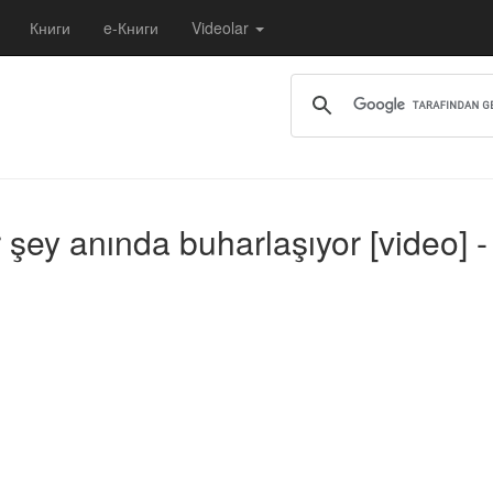
Книги
e-Книги
Videolar
r şey anında buharlaşıyor [video] 