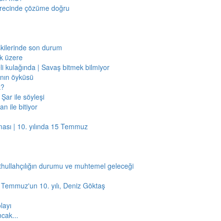
sürecinde çözüme doğru
işkilerinde son durum
ak üzere
li kulağında | Savaş bitmek bilmiyor
jının öyküsü
k?
Şar ile söyleşi
n ile bitiyor
ması | 10. yılında 15 Temmuz
thullahçılığın durumu ve muhtemel geleceği
5 Temmuz'un 10. yılı, Deniz Göktaş
layı
ncak...