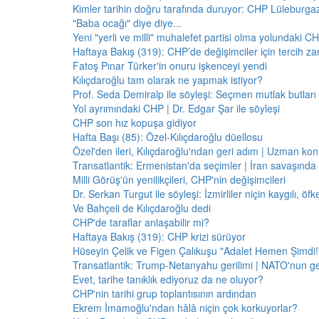
Kimler tarihin doğru tarafında duruyor: CHP Lüleburga
"Baba ocağı" diye diye...
Yeni "yerli ve milli" muhalefet partisi olma yolundaki C
Haftaya Bakış (319): CHP’de değişimciler için tercih z
Fatoş Pınar Türker'in onuru işkenceyi yendi
Kılıçdaroğlu tam olarak ne yapmak istiyor?
Prof. Seda Demiralp ile söyleşi: Seçmen mutlak butla
Yol ayrımındaki CHP | Dr. Edgar Şar ile söyleşi
CHP son hız kopuşa gidiyor
Hafta Başı (85): Özel-Kılıçdaroğlu düellosu
Özel'den ileri, Kılıçdaroğlu'ndan geri adım | Uzman konu
Transatlantik: Ermenistan'da seçimler | İran savaşınd
Milli Görüş'ün yenilikçileri, CHP'nin değişimcileri
Dr. Serkan Turgut ile söyleşi: İzmirliler niçin kaygılı, ö
Ve Bahçeli de Kılıçdaroğlu dedi
CHP'de taraflar anlaşabilir mi?
Haftaya Bakış (319): CHP krizi sürüyor
Hüseyin Çelik ve Figen Çalıkuşu "Adalet Hemen Şimdi!" 
Transatlantik: Trump-Netanyahu gerilimi | NATO'nun g
Evet, tarihe tanıklık ediyoruz da ne oluyor?
CHP'nin tarihi grup toplantısının ardından
Ekrem İmamoğlu'ndan hâlâ niçin çok korkuyorlar?