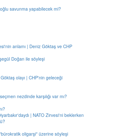
amoğlu savunma yapabilecek mi?
si'nin anlamı | Deniz Göktaş ve CHP
egül Doğan ile söyleşi
 Göktaş olayı | CHP'nin geleceği
n seçmen nezdinde karşılığı var mı?
mı?
Diyarbakır'daydı | NATO Zirvesi'ni beklerken
mü?
"bürokratik oligarşi" üzerine söyleşi