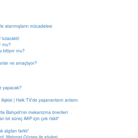
rle atanmışların mücadelesi
 tutacaktı!
or mu?
ı bitiyor mu?
anlar ne amaçlıyor?
ne yapacak?
 ilişkisi | Halk TV'de yaşananların anlamı
tle Bahçeli'nin mekanizma önerileri
n bir süreç AKP için çok riskli"
 algıları farklı"
of. Mehmet Gürses ile söyleşi