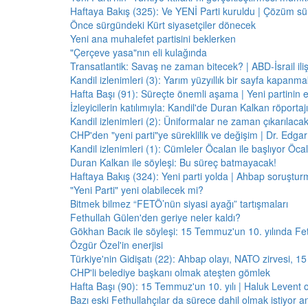
Haftaya Bakış (325): Ve YENİ Parti kuruldu | Çözüm 
Önce sürgündeki Kürt siyasetçiler dönecek
Yeni ana muhalefet partisini beklerken
"Çerçeve yasa"nın eli kulağında
Transatlantik: Savaş ne zaman bitecek? | ABD-İsrail il
Kandil izlenimleri (3): Yarım yüzyıllık bir sayfa kapanm
Hafta Başı (91): Süreçte önemli aşama | Yeni partinin e
İzleyicilerin katılımıyla: Kandil'de Duran Kalkan röporta
Kandil izlenimleri (2): Üniformalar ne zaman çıkarılaca
CHP'den "yeni parti"ye süreklilik ve değişim | Dr. Edgar 
Kandil izlenimleri (1): Cümleler Öcalan ile başlıyor Öcala
Duran Kalkan ile söyleşi: Bu süreç batmayacak!
Haftaya Bakış (324): Yeni parti yolda | Ahbap soruştur
"Yeni Parti" yeni olabilecek mi?
Bitmek bilmez “FETÖ’nün siyasi ayağı” tartışmaları
Fethullah Gülen'den geriye neler kaldı?
Gökhan Bacık ile söyleşi: 15 Temmuz'un 10. yılında Fe
Özgür Özel'in enerjisi
Türkiye'nin Gidişatı (22): Ahbap olayı, NATO zirvesi, 1
CHP'li belediye başkanı olmak ateşten gömlek
Hafta Başı (90): 15 Temmuz'un 10. yılı | Haluk Levent o
Bazı eski Fethullahçılar da sürece dahil olmak istiyor a