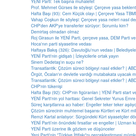
YENİ Parti: Tek başına muhalefet
Prof. Mehmet Gürses ile söyleşi: Çerçeve yasa beklenti
Hafta Başı (93): Cem Küçük olayı | Çerçeve Yasa TBMM
Vahap Coşkun ile söyleşi: Çerçeve yasa neleri nasıl de
CHP'den AKP'ye transferler sürüyor: Sorumlu kim?
Demirtaş olmadan olmaz
Roj Girasun ile YENİ Parti, çerçeve yasa, DEM Parti ve
Hoca'nın parti siyasetine vedası
Haftaya Bakış (326): Davutoğlu'nun vedası | Belediyele
YENİ Parti'nin gidişatı | İzleyicilerle ortak yayın
Sinem Dedetaş'ın suçu ne?
Transatlantik: Çözüm süreci bölgeyi nasıl etkiler? | A
Örgüt, Öcalan'ın devletle vardığı mutabakata uyacak m
Transatlantik: Çözüm süreci bölgeyi nasıl etkiler? | A
CHP'nin tükenişi
Hafta Başı (92): CHP'nin figüranları | YENİ Parti start 
YENİ Parti'nin yol haritası: Genel Sekreter Yunus Emre 
Süreç karşıtlarına acı haber: Engeller teker teker aşılıy
Çözüm sürecinin muhtemel başarısı Kürtleri ve Kürt milliy
Remzi Kartal anlatıyor: Sürgündeki Kürt siyasetçiler dö
YENİ Parti’nin önündeki fırsatlar ve engeller | Uzman k
YENİ Parti üzerine ilk gözlem ve düşünceler
Yeni Parti'nin "Türkiye İttifakı"nı gerçekleştirmesi mü