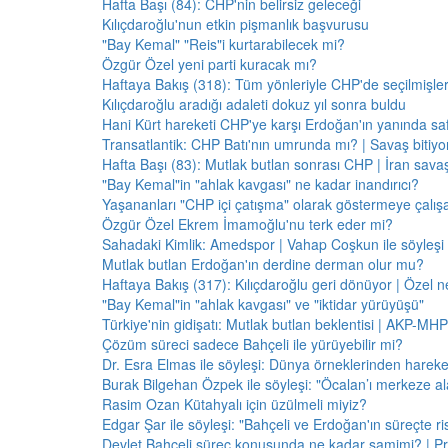
Hafta Başı (84): CHP'nin belirsiz geleceği
Kılıçdaroğlu'nun etkin pişmanlık başvurusu
"Bay Kemal" "Reis"i kurtarabilecek mi?
Özgür Özel yeni parti kuracak mı?
Haftaya Bakış (318): Tüm yönleriyle CHP'de seçilmişle
Kılıçdaroğlu aradığı adaleti dokuz yıl sonra buldu
Hani Kürt hareketi CHP'ye karşı Erdoğan'ın yanında saf
Transatlantik: CHP Batı'nın umrunda mı? | Savaş bitiy
Hafta Başı (83): Mutlak butlan sonrası CHP | İran savaş
"Bay Kemal"in "ahlak kavgası" ne kadar inandırıcı?
Yaşananları "CHP içi çatışma" olarak göstermeye çalış
Özgür Özel Ekrem İmamoğlu'nu terk eder mi?
Sahadaki Kimlik: Amedspor | Vahap Coşkun ile söyleşi
Mutlak butlan Erdoğan'ın derdine derman olur mu?
Haftaya Bakış (317): Kılıçdaroğlu geri dönüyor | Özel 
"Bay Kemal"in "ahlak kavgası" ve "iktidar yürüyüşü"
Türkiye'nin gidişatı: Mutlak butlan beklentisi | AKP-MHP
Çözüm süreci sadece Bahçeli ile yürüyebilir mi?
Dr. Esra Elmas ile söyleşi: Dünya örneklerinden hareke
Burak Bilgehan Özpek ile söyleşi: "Öcalan’ı merkeze ala
Rasim Ozan Kütahyalı için üzülmeli miyiz?
Edgar Şar ile söyleşi: "Bahçeli ve Erdoğan'ın süreçte risk
Devlet Bahçeli süreç konusunda ne kadar samimi? | Pr