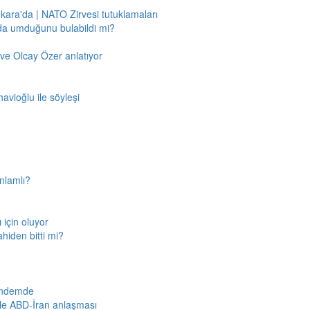
nkara'da | NATO Zirvesi tutuklamaları
'da umduğunu bulabildi mi?
ve Olcay Özer anlatıyor
avioğlu ile söyleşi
nlamlı?
için oluyor
ahiden bitti mi?
gündemde
iyle ABD-İran anlaşması