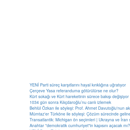
YENİ Parti süreç karşıtlarını hayal kırıklığına uğratıyor
Çerçeve Yasa referanduma götürülürse ne olur?
Kürt sokağı ve Kürt hareketinin sürece bakışı değişiyor 
1034 gün sonra Kılıçdaroğlu’nu canlı izlemek
Behlül Özkan ile söyleşi: Prof. Ahmet Davutoğlu'nun a
Mümtaz'er Türköne ile söyleşi: Çözüm sürecinde gelin
Transatlantik: Michigan ön seçimleri | Ukrayna ve İran 
Anahtar "demokratik cumhuriyet"in kapısını açacak mı?