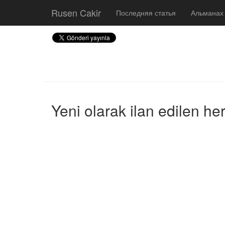
Rusen Cakir
Последняя статья
Альманах
Yeni olarak ilan edilen he