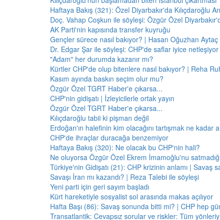
Kılıçdaroğlu'nun başlamadan biten İstanbul çıkartması
Haftaya Bakış (321): Özel Diyarbakır'da Kılıçdaroğlu A
Doç. Vahap Coşkun ile söyleşi: Özgür Özel Diyarbakır
AK Parti'nin kapısında transfer kuyruğu
Gençler sürece nasıl bakıyor? | Hasan Oğuzhan Aytaç 
Dr. Edgar Şar ile söyleşi: CHP'de saflar iyice netleşiyor
"Adam" her durumda kazanır mı?
Kürtler CHP'de olup bitenlere nasıl bakıyor? | Reha Ruh
Kasım ayında baskın seçim olur mu?
Özgür Özel TGRT Haber'e çıkarsa...
CHP'nin gidişatı | İzleyicilerle ortak yayın
Özgür Özel TGRT Haber'e çıkarsa...
Kılıçdaroğlu tabii ki pişman değil
Erdoğan'ın halefinin kim olacağını tartışmak ne kadar a
CHP'de ihraçlar duracağa benzemiyor
Haftaya Bakış (320): Ne olacak bu CHP'nin hali?
Ne oluyorsa Özgür Özel Ekrem İmamoğlu'nu satmadığı 
Türkiye'nin Gidişatı (21): CHP krizinin anlamı | Savaş s
Savaşı İran mı kazandı? | Reza Talebi ile söyleşi
Yeni parti için geri sayım başladı
Kürt hareketiyle sosyalist sol arasında makas açılıyor
Hafta Başı (86): Savaş sonunda bitti mi? | CHP hep 
Transatlantik: Cevapsız sorular ve riskler: Tüm yönler