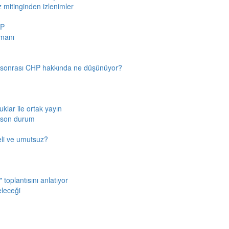
z mitinginden izlenimler
HP
amanı
n sonrası CHP hakkında ne düşünüyor?
klar ile ortak yayın
a son durum
fkeli ve umutsuz?
toplantısını anlatıyor
eleceği