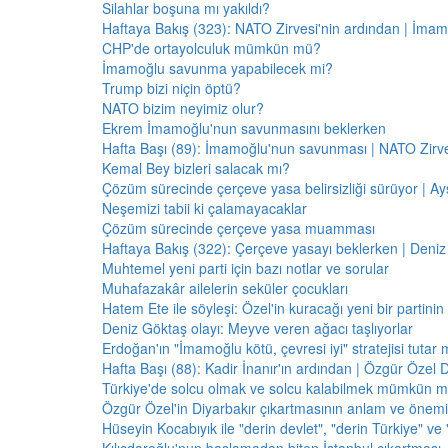
Silahlar boşuna mı yakıldı?
Haftaya Bakış (323): NATO Zirvesi'nin ardından | İm
CHP'de ortayolculuk mümkün mü?
İmamoğlu savunma yapabilecek mi?
Trump bizi niçin öptü?
NATO bizim neyimiz olur?
Ekrem İmamoğlu'nun savunmasını beklerken
Hafta Başı (89): İmamoğlu'nun savunması | NATO Zirve
Kemal Bey bizleri salacak mı?
Çözüm sürecinde çerçeve yasa belirsizliği sürüyor | Ayş
Neşemizi tabii ki çalamayacaklar
Çözüm sürecinde çerçeve yasa muamması
Haftaya Bakış (322): Çerçeve yasayı beklerken | Deniz
Muhtemel yeni parti için bazı notlar ve sorular
Muhafazakâr ailelerin seküler çocukları
Hatem Ete ile söyleşi: Özel'in kuracağı yeni bir partini
Deniz Göktaş olayı: Meyve veren ağacı taşlıyorlar
Erdoğan'ın "İmamoğlu kötü, çevresi iyi" stratejisi tutar 
Hafta Başı (88): Kadir İnanır'ın ardından | Özgür Özel 
Türkiye'de solcu olmak ve solcu kalabilmek mümkün 
Özgür Özel'in Diyarbakır çıkartmasının anlam ve önemi
Hüseyin Kocabıyık ile "derin devlet", "derin Türkiye" ve 