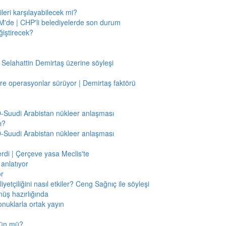
leri karşılayabilecek mi?
'de | CHP'li belediyelerde son durum
ğiştirecek?
 Selahattin Demirtaş üzerine söyleşi
re operasyonlar sürüyor | Demirtaş faktörü
BD-Suudi Arabistan nükleer anlaşması
ı?
BD-Suudi Arabistan nükleer anlaşması
verdi | Çerçeve yasa Meclis'te
anlatıyor
or
etçiliğini nasıl etkiler? Ceng Sağnıç ile söyleşi
nüş hazırlığında
onuklarla ortak yayın
mkün mü?