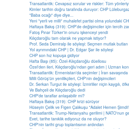
Transatlantik: Cevapsız sorular ve riskler: Tüm yönler
Kimler tarihin doğru tarafında duruyor: CHP Lüleburga
"Baba ocağı" diye diye...
Yeni "yerli ve milli" muhalefet partisi olma yolundaki C
Haftaya Bakış (319): CHP’de değişimciler için tercih z
Fatoş Pınar Türker'in onuru işkenceyi yendi
Kılıçdaroğlu tam olarak ne yapmak istiyor?
Prof. Seda Demiralp ile söyleşi: Seçmen mutlak butla
Yol ayrımındaki CHP | Dr. Edgar Şar ile söyleşi
CHP son hız kopuşa gidiyor
Hafta Başı (85): Özel-Kılıçdaroğlu düellosu
Özel'den ileri, Kılıçdaroğlu'ndan geri adım | Uzman konu
Transatlantik: Ermenistan'da seçimler | İran savaşınd
Milli Görüş'ün yenilikçileri, CHP'nin değişimcileri
Dr. Serkan Turgut ile söyleşi: İzmirliler niçin kaygılı, ö
Ve Bahçeli de Kılıçdaroğlu dedi
CHP'de taraflar anlaşabilir mi?
Haftaya Bakış (319): CHP krizi sürüyor
Hüseyin Çelik ve Figen Çalıkuşu "Adalet Hemen Şimdi!" 
Transatlantik: Trump-Netanyahu gerilimi | NATO'nun g
Evet, tarihe tanıklık ediyoruz da ne oluyor?
CHP'nin tarihi grup toplantısının ardından