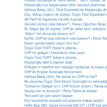
Hüseyin Kocabıyık ile "derin devlet", "derin Türkiye" ve 
Kılıçdaroğlu'nun başlamadan biten İstanbul çıkartması
Haftaya Bakış (321): Özel Diyarbakır'da Kılıçdaroğlu A
Doç. Vahap Coşkun ile söyleşi: Özgür Özel Diyarbakır
AK Parti'nin kapısında transfer kuyruğu
Gençler sürece nasıl bakıyor? | Hasan Oğuzhan Aytaç 
Dr. Edgar Şar ile söyleşi: CHP'de saflar iyice netleşiyor
"Adam" her durumda kazanır mı?
Kürtler CHP'de olup bitenlere nasıl bakıyor? | Reha Ruh
Kasım ayında baskın seçim olur mu?
Özgür Özel TGRT Haber'e çıkarsa...
CHP'nin gidişatı | İzleyicilerle ortak yayın
Özgür Özel TGRT Haber'e çıkarsa...
Kılıçdaroğlu tabii ki pişman değil
Erdoğan'ın halefinin kim olacağını tartışmak ne kadar a
CHP'de ihraçlar duracağa benzemiyor
Haftaya Bakış (320): Ne olacak bu CHP'nin hali?
Ne oluyorsa Özgür Özel Ekrem İmamoğlu'nu satmadığı 
Türkiye'nin Gidişatı (21): CHP krizinin anlamı | Savaş s
Savaşı İran mı kazandı? | Reza Talebi ile söyleşi
Yeni parti için geri sayım başladı
Kürt hareketiyle sosyalist sol arasında makas açılıyor
Hafta Başı (86): Savaş sonunda bitti mi? | CHP hep 