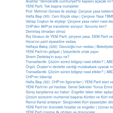
Anahtar "demokratik cumhuriyet"in kapısını açacak mı?
YENİ Parti: Tek başına muhalefet
Prof. Mehmet Gürses ile söyleşi: Çerçeve yasa beklenti
Hafta Başı (93): Cem Küçük olayı | Çerçeve Yasa TBMM
Vahap Coşkun ile söyleşi: Çerçeve yasa neleri nasıl de
CHP'den AKP'ye transferler sürüyor: Sorumlu kim?
Demirtaş olmadan olmaz
Roj Girasun ile YENİ Parti, çerçeve yasa, DEM Parti ve
Hoca'nın parti siyasetine vedası
Haftaya Bakış (326): Davutoğlu'nun vedası | Belediyele
YENİ Parti'nin gidişatı | İzleyicilerle ortak yayın
Sinem Dedetaş'ın suçu ne?
Transatlantik: Çözüm süreci bölgeyi nasıl etkiler? | A
Örgüt, Öcalan'ın devletle vardığı mutabakata uyacak m
Transatlantik: Çözüm süreci bölgeyi nasıl etkiler? | A
CHP'nin tükenişi
Hafta Başı (92): CHP'nin figüranları | YENİ Parti start 
YENİ Parti'nin yol haritası: Genel Sekreter Yunus Emre 
Süreç karşıtlarına acı haber: Engeller teker teker aşılıy
Çözüm sürecinin muhtemel başarısı Kürtleri ve Kürt milliy
Remzi Kartal anlatıyor: Sürgündeki Kürt siyasetçiler dö
YENİ Parti’nin önündeki fırsatlar ve engeller | Uzman k
YENİ Parti üzerine ilk gözlem ve düşünceler