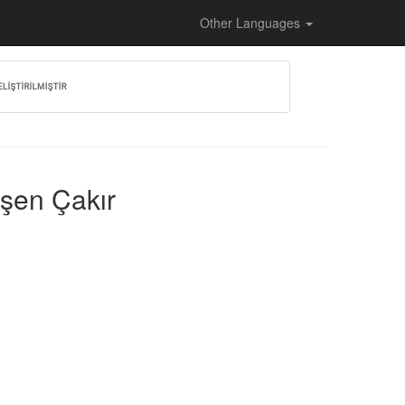
Other Languages
uşen Çakır