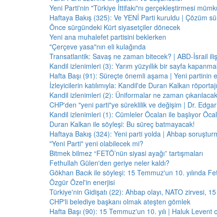
Yeni Parti'nin "Türkiye İttifakı"nı gerçekleştirmesi mü
Haftaya Bakış (325): Ve YENİ Parti kuruldu | Çözüm 
Önce sürgündeki Kürt siyasetçiler dönecek
Yeni ana muhalefet partisini beklerken
"Çerçeve yasa"nın eli kulağında
Transatlantik: Savaş ne zaman bitecek? | ABD-İsrail il
Kandil izlenimleri (3): Yarım yüzyıllık bir sayfa kapanm
Hafta Başı (91): Süreçte önemli aşama | Yeni partinin e
İzleyicilerin katılımıyla: Kandil'de Duran Kalkan röporta
Kandil izlenimleri (2): Üniformalar ne zaman çıkarılaca
CHP'den "yeni parti"ye süreklilik ve değişim | Dr. Edgar 
Kandil izlenimleri (1): Cümleler Öcalan ile başlıyor Öcala
Duran Kalkan ile söyleşi: Bu süreç batmayacak!
Haftaya Bakış (324): Yeni parti yolda | Ahbap soruştur
"Yeni Parti" yeni olabilecek mi?
Bitmek bilmez “FETÖ’nün siyasi ayağı” tartışmaları
Fethullah Gülen'den geriye neler kaldı?
Gökhan Bacık ile söyleşi: 15 Temmuz'un 10. yılında Fe
Özgür Özel'in enerjisi
Türkiye'nin Gidişatı (22): Ahbap olayı, NATO zirvesi, 1
CHP'li belediye başkanı olmak ateşten gömlek
Hafta Başı (90): 15 Temmuz'un 10. yılı | Haluk Levent o