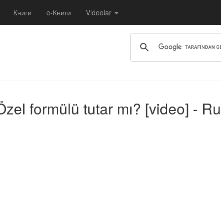
Книги
e-Книги
Videolar
l formülü tutar mı? [video] - R