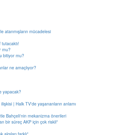
rle atanmışların mücadelesi
 tutacaktı!
or mu?
ı bitiyor mu?
anlar ne amaçlıyor?
ne yapacak?
 ilişkisi | Halk TV'de yaşananların anlamı
tle Bahçeli'nin mekanizma önerileri
n bir süreç AKP için çok riskli"
 algıları farklı"