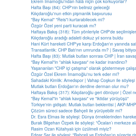
Ekrem İmamoğlu'ndan hâlâ niçin çok korkuyorlar?
Hafta Başı (84): CHP'nin belirsiz geleceği
Kılıçdaroğlu'nun etkin pişmanlık başvurusu
"Bay Kemal" "Reis"i kurtarabilecek mi?
Özgür Özel yeni parti kuracak mı?
Haftaya Bakış (318): Tüm yönleriyle CHP'de seçilmişle
Kılıçdaroğlu aradığı adaleti dokuz yıl sonra buldu
Hani Kürt hareketi CHP'ye karşı Erdoğan'ın yanında saf
Transatlantik: CHP Batı'nın umrunda mı? | Savaş bitiy
Hafta Başı (83): Mutlak butlan sonrası CHP | İran savaş
"Bay Kemal"in "ahlak kavgası" ne kadar inandırıcı?
Yaşananları "CHP içi çatışma" olarak göstermeye çalış
Özgür Özel Ekrem İmamoğlu'nu terk eder mi?
Sahadaki Kimlik: Amedspor | Vahap Coşkun ile söyleşi
Mutlak butlan Erdoğan'ın derdine derman olur mu?
Haftaya Bakış (317): Kılıçdaroğlu geri dönüyor | Özel 
"Bay Kemal"in "ahlak kavgası" ve "iktidar yürüyüşü"
Türkiye'nin gidişatı: Mutlak butlan beklentisi | AKP-MHP
Çözüm süreci sadece Bahçeli ile yürüyebilir mi?
Dr. Esra Elmas ile söyleşi: Dünya örneklerinden hareke
Burak Bilgehan Özpek ile söyleşi: "Öcalan’ı merkeze ala
Rasim Ozan Kütahyalı için üzülmeli miyiz?
Edgar Şar ile söyleşi: "Bahçeli ve Erdoğan'ın süreçte risk