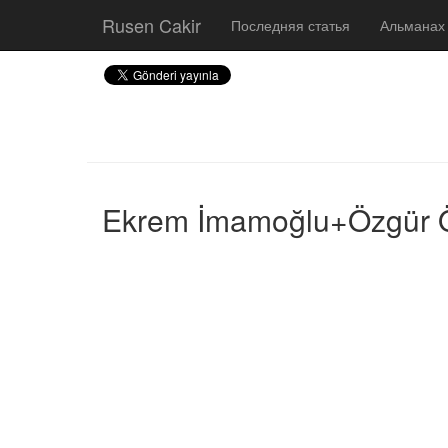
Rusen Cakir
Последняя статья
Альманах
Ekrem İmamoğlu+Özgür Öze