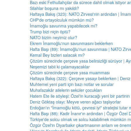
Bazı eski Fethullahçılar da sürece dahil olmak istiyor a
Silahlar boşuna mı yakıldı?
Haftaya Bakış (323): NATO Zirvesi'nin ardından | İm
CHP'de ortayolculuk mümkün mü?
İmamoğlu savunma yapabilecek mi?
Trump bizi niçin öptü?
NATO bizim neyimiz olur?
Ekrem İmamoğlu'nun savunmasını beklerken
Hafta Başı (89): İmamoğlu'nun savunması | NATO Zirve
Kemal Bey bizleri salacak mı?
Çözüm sürecinde çerçeve yasa belirsizliği sürüyor | Ayş
Neşemizi tabii ki çalamayacaklar
Çözüm sürecinde çerçeve yasa muamması
Haftaya Bakış (322): Çerçeve yasayı beklerken | Deniz
Muhtemel yeni parti için bazı notlar ve sorular
Muhafazakâr ailelerin seküler çocukları
Hatem Ete ile söyleşi: Özel'in kuracağı yeni bir partini
Deniz Göktaş olayı: Meyve veren ağacı taşlıyorlar
Erdoğan'ın "İmamoğlu kötü, çevresi iyi" stratejisi tutar 
Hafta Başı (88): Kadir İnanır'ın ardından | Özgür Özel 
Türkiye'de solcu olmak ve solcu kalabilmek mümkün 
Özgür Özel'in Diyarbakır çıkartmasının anlam ve önemi