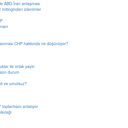
iyle ABD-İran anlaşması
z mitinginden izlenimler
HP
amanı
n sonrası CHP hakkında ne düşünüyor?
klar ile ortak yayın
a son durum
fkeli ve umutsuz?
toplantısını anlatıyor
eleceği