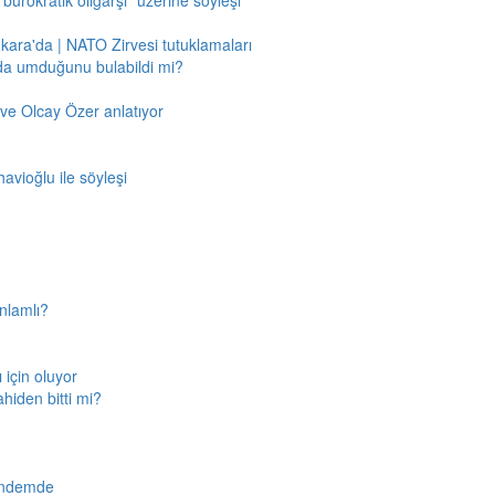
"bürokratik oligarşi" üzerine söyleşi
nkara'da | NATO Zirvesi tutuklamaları
'da umduğunu bulabildi mi?
ve Olcay Özer anlatıyor
avioğlu ile söyleşi
nlamlı?
için oluyor
ahiden bitti mi?
gündemde