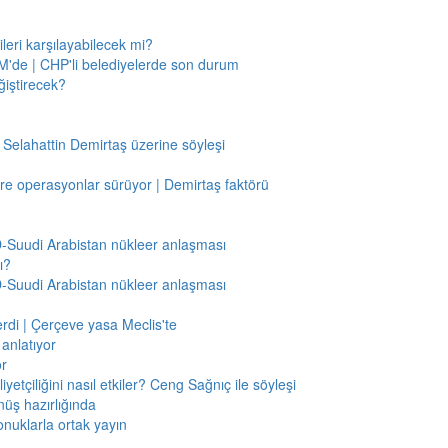
leri karşılayabilecek mi?
'de | CHP'li belediyelerde son durum
ğiştirecek?
 Selahattin Demirtaş üzerine söyleşi
re operasyonlar sürüyor | Demirtaş faktörü
BD-Suudi Arabistan nükleer anlaşması
ı?
BD-Suudi Arabistan nükleer anlaşması
verdi | Çerçeve yasa Meclis'te
anlatıyor
or
etçiliğini nasıl etkiler? Ceng Sağnıç ile söyleşi
nüş hazırlığında
onuklarla ortak yayın