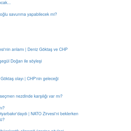
ncak...
amoğlu savunma yapabilecek mi?
si'nin anlamı | Deniz Göktaş ve CHP
egül Doğan ile söyleşi
 Göktaş olayı | CHP'nin geleceği
n seçmen nezdinde karşılığı var mı?
mı?
Diyarbakır'daydı | NATO Zirvesi'ni beklerken
mü?