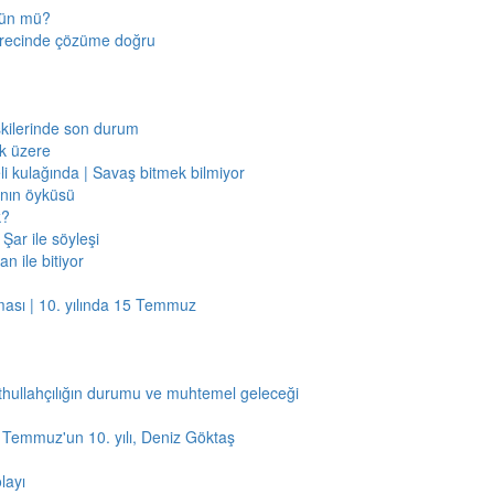
mkün mü?
sürecinde çözüme doğru
işkilerinde son durum
ak üzere
li kulağında | Savaş bitmek bilmiyor
jının öyküsü
k?
Şar ile söyleşi
n ile bitiyor
ması | 10. yılında 15 Temmuz
thullahçılığın durumu ve muhtemel geleceği
5 Temmuz'un 10. yılı, Deniz Göktaş
layı