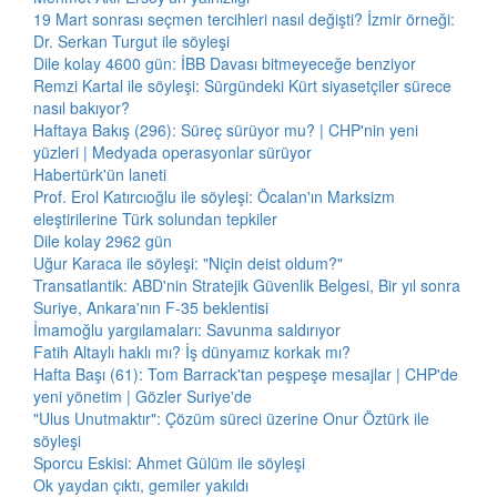
19 Mart sonrası seçmen tercihleri nasıl değişti? İzmir örneği:
Dr. Serkan Turgut ile söyleşi
Dile kolay 4600 gün: İBB Davası bitmeyeceğe benziyor
Remzi Kartal ile söyleşi: Sürgündeki Kürt siyasetçiler sürece
nasıl bakıyor?
Haftaya Bakış (296): Süreç sürüyor mu? | CHP'nin yeni
yüzleri | Medyada operasyonlar sürüyor
Habertürk'ün laneti
Prof. Erol Katırcıoğlu ile söyleşi: Öcalan'ın Marksizm
eleştirilerine Türk solundan tepkiler
Dile kolay 2962 gün
Uğur Karaca ile söyleşi: "Niçin deist oldum?"
Transatlantik: ABD'nin Stratejik Güvenlik Belgesi, Bir yıl sonra
Suriye, Ankara'nın F-35 beklentisi
İmamoğlu yargılamaları: Savunma saldırıyor
Fatih Altaylı haklı mı? İş dünyamız korkak mı?
Hafta Başı (61): Tom Barrack'tan peşpeşe mesajlar | CHP'de
yeni yönetim | Gözler Suriye'de
"Ulus Unutmaktır": Çözüm süreci üzerine Onur Öztürk ile
söyleşi
Sporcu Eskisi: Ahmet Gülüm ile söyleşi
Ok yaydan çıktı, gemiler yakıldı