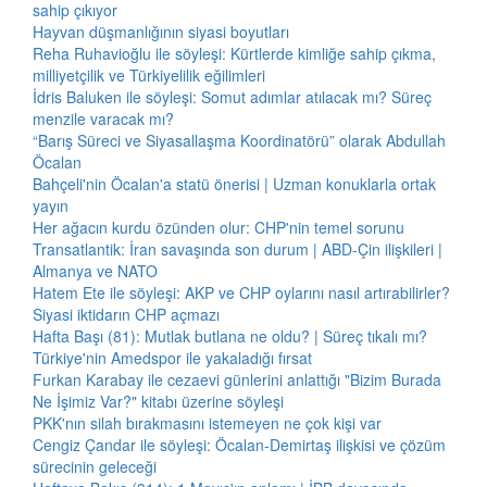
sahip çıkıyor
Hayvan düşmanlığının siyasi boyutları
Reha Ruhavioğlu ile söyleşi: Kürtlerde kimliğe sahip çıkma,
milliyetçilik ve Türkiyelilik eğilimleri
İdris Baluken ile söyleşi: Somut adımlar atılacak mı? Süreç
menzile varacak mı?
“Barış Süreci ve Siyasallaşma Koordinatörü” olarak Abdullah
Öcalan
Bahçeli'nin Öcalan'a statü önerisi | Uzman konuklarla ortak
yayın
Her ağacın kurdu özünden olur: CHP'nin temel sorunu
Transatlantik: İran savaşında son durum | ABD-Çin ilişkileri |
Almanya ve NATO
Hatem Ete ile söyleşi: AKP ve CHP oylarını nasıl artırabilirler?
Siyasi iktidarın CHP açmazı
Hafta Başı (81): Mutlak butlana ne oldu? | Süreç tıkalı mı?
Türkiye'nin Amedspor ile yakaladığı fırsat
Furkan Karabay ile cezaevi günlerini anlattığı "Bizim Burada
Ne İşimiz Var?" kitabı üzerine söyleşi
PKK'nın silah bırakmasını istemeyen ne çok kişi var
Cengiz Çandar ile söyleşi: Öcalan-Demirtaş ilişkisi ve çözüm
sürecinin geleceği