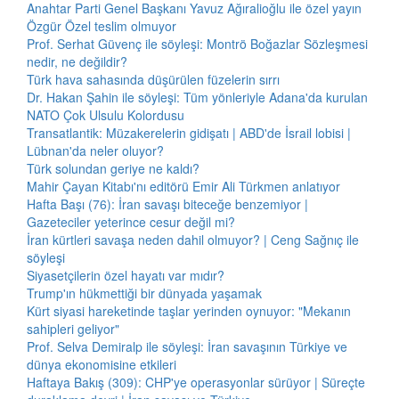
Anahtar Parti Genel Başkanı Yavuz Ağıralioğlu ile özel yayın
Özgür Özel teslim olmuyor
Prof. Serhat Güvenç ile söyleşi: Montrö Boğazlar Sözleşmesi
nedir, ne değildir?
Türk hava sahasında düşürülen füzelerin sırrı
Dr. Hakan Şahin ile söyleşi: Tüm yönleriyle Adana'da kurulan
NATO Çok Ulsulu Kolordusu
Transatlantik: Müzakerelerin gidişatı | ABD'de İsrail lobisi |
Lübnan'da neler oluyor?
Türk solundan geriye ne kaldı?
Mahir Çayan Kitabı'nı editörü Emir Ali Türkmen anlatıyor
Hafta Başı (76): İran savaşı biteceğe benzemiyor |
Gazeteciler yeterince cesur değil mi?
İran kürtleri savaşa neden dahil olmuyor? | Ceng Sağnıç ile
söyleşi
Siyasetçilerin özel hayatı var mıdır?
Trump'ın hükmettiği bir dünyada yaşamak
Kürt siyasi hareketinde taşlar yerinden oynuyor: "Mekanın
sahipleri geliyor"
Prof. Selva Demiralp ile söyleşi: İran savaşının Türkiye ve
dünya ekonomisine etkileri
Haftaya Bakış (309): CHP'ye operasyonlar sürüyor | Süreçte