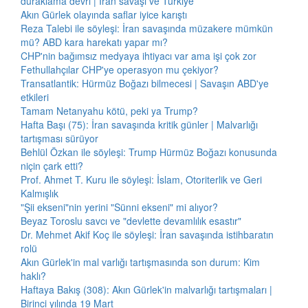
duraklama devri | İran savaşı ve Türkiye
Akın Gürlek olayında saflar iyice karıştı
Reza Talebi ile söyleşi: İran savaşında müzakere mümkün
mü? ABD kara harekatı yapar mı?
CHP'nin bağımsız medyaya ihtiyacı var ama işi çok zor
Fethullahçılar CHP'ye operasyon mu çekiyor?
Transatlantik: Hürmüz Boğazı bilmecesi | Savaşın ABD'ye
etkileri
Tamam Netanyahu kötü, peki ya Trump?
Hafta Başı (75): İran savaşında kritik günler | Malvarlığı
tartışması sürüyor
Behlül Özkan ile söyleşi: Trump Hürmüz Boğazı konusunda
niçin çark etti?
Prof. Ahmet T. Kuru ile söyleşi: İslam, Otoriterlik ve Geri
Kalmışlık
"Şii ekseni"nin yerini "Sünni ekseni" mi alıyor?
Beyaz Toroslu savcı ve "devlette devamlılık esastır"
Dr. Mehmet Akif Koç ile söyleşi: İran savaşında istihbaratın
rolü
Akın Gürlek'in mal varlığı tartışmasında son durum: Kim
haklı?
Haftaya Bakış (308): Akın Gürlek'in malvarlığı tartışmaları |
Birinci yılında 19 Mart