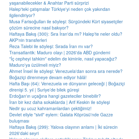
yaşanabilecekler & Anahtar Parti sürprizi
Halep'teki çatışmalar Türkiye'yi neden çok yakından
ilgilendiriyor?
Musa Farisoğulları ile söyleşi: Sürgündeki Kürt siyasetçiler
çözüm sürecine nasıl bakıyor?
Haftaya Bakış (300): Sıra İran'da mı? Halep'te neler oldu?
AKP'nin transferleri
Reza Talebi ile söyleşi: Sırada İran mı var?
Transatlantik: Maduro olayı | 2026'da ABD gündemi
"İç cepheyi tahkim" edelim de kiminle, nasıl yapacağız?
Maduro'ya üzülmeli miyiz?
Ahmet İnsel ile söyleşi: Venezuela'dan sonra sıra nerede?
Boğaziçi direnmeye devam ediyor hâlâ!
Hafta Başı (64): Venezuela ve dünyanın geleceği | Boğaziçi
direnişi 5. yıl | Suriye’de bilek güreşi
Erdoğan'ın uçağına hangi gazeteciler binebilir?
İran bir kez daha sokaklarda | Arif Keskin ile söyleşi
Nedir şu ucuz kahramanlardan çektiğimiz!
Devlet eliyle "sivil" eylem: Galata Köprüsü'nde Gazze
buluşması
Haftaya Bakış (299): Yalova olayının anlamı | İki sürecin
2026'daki seyri