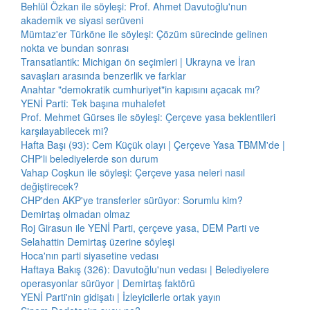
Behlül Özkan ile söyleşi: Prof. Ahmet Davutoğlu'nun
akademik ve siyasi serüveni
Mümtaz'er Türköne ile söyleşi: Çözüm sürecinde gelinen
nokta ve bundan sonrası
Transatlantik: Michigan ön seçimleri | Ukrayna ve İran
savaşları arasında benzerlik ve farklar
Anahtar "demokratik cumhuriyet"in kapısını açacak mı?
YENİ Parti: Tek başına muhalefet
Prof. Mehmet Gürses ile söyleşi: Çerçeve yasa beklentileri
karşılayabilecek mi?
Hafta Başı (93): Cem Küçük olayı | Çerçeve Yasa TBMM'de |
CHP'li belediyelerde son durum
Vahap Coşkun ile söyleşi: Çerçeve yasa neleri nasıl
değiştirecek?
CHP'den AKP'ye transferler sürüyor: Sorumlu kim?
Demirtaş olmadan olmaz
Roj Girasun ile YENİ Parti, çerçeve yasa, DEM Parti ve
Selahattin Demirtaş üzerine söyleşi
Hoca'nın parti siyasetine vedası
Haftaya Bakış (326): Davutoğlu'nun vedası | Belediyelere
operasyonlar sürüyor | Demirtaş faktörü
YENİ Parti'nin gidişatı | İzleyicilerle ortak yayın