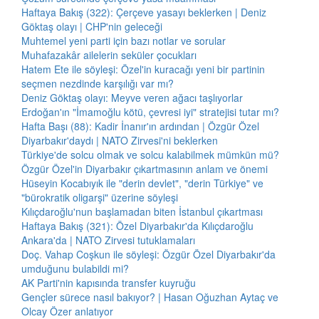
Haftaya Bakış (322): Çerçeve yasayı beklerken | Deniz
Göktaş olayı | CHP'nin geleceği
Muhtemel yeni parti için bazı notlar ve sorular
Muhafazakâr ailelerin seküler çocukları
Hatem Ete ile söyleşi: Özel'in kuracağı yeni bir partinin
seçmen nezdinde karşılığı var mı?
Deniz Göktaş olayı: Meyve veren ağacı taşlıyorlar
Erdoğan'ın "İmamoğlu kötü, çevresi iyi" stratejisi tutar mı?
Hafta Başı (88): Kadir İnanır'ın ardından | Özgür Özel
Diyarbakır'daydı | NATO Zirvesi'ni beklerken
Türkiye'de solcu olmak ve solcu kalabilmek mümkün mü?
Özgür Özel'in Diyarbakır çıkartmasının anlam ve önemi
Hüseyin Kocabıyık ile "derin devlet", "derin Türkiye" ve
"bürokratik oligarşi" üzerine söyleşi
Kılıçdaroğlu'nun başlamadan biten İstanbul çıkartması
Haftaya Bakış (321): Özel Diyarbakır'da Kılıçdaroğlu
Ankara'da | NATO Zirvesi tutuklamaları
Doç. Vahap Coşkun ile söyleşi: Özgür Özel Diyarbakır'da
umduğunu bulabildi mi?
AK Parti'nin kapısında transfer kuyruğu
Gençler sürece nasıl bakıyor? | Hasan Oğuzhan Aytaç ve
Olcay Özer anlatıyor