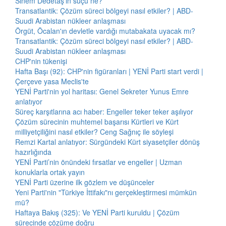
Sinem Dedetaş'ın suçu ne?
Transatlantik: Çözüm süreci bölgeyi nasıl etkiler? | ABD-
Suudi Arabistan nükleer anlaşması
Örgüt, Öcalan'ın devletle vardığı mutabakata uyacak mı?
Transatlantik: Çözüm süreci bölgeyi nasıl etkiler? | ABD-
Suudi Arabistan nükleer anlaşması
CHP'nin tükenişi
Hafta Başı (92): CHP'nin figüranları | YENİ Parti start verdi |
Çerçeve yasa Meclis'te
YENİ Parti'nin yol haritası: Genel Sekreter Yunus Emre
anlatıyor
Süreç karşıtlarına acı haber: Engeller teker teker aşılıyor
Çözüm sürecinin muhtemel başarısı Kürtleri ve Kürt
milliyetçiliğini nasıl etkiler? Ceng Sağnıç ile söyleşi
Remzi Kartal anlatıyor: Sürgündeki Kürt siyasetçiler dönüş
hazırlığında
YENİ Parti’nin önündeki fırsatlar ve engeller | Uzman
konuklarla ortak yayın
YENİ Parti üzerine ilk gözlem ve düşünceler
Yeni Parti'nin "Türkiye İttifakı"nı gerçekleştirmesi mümkün
mü?
Haftaya Bakış (325): Ve YENİ Parti kuruldu | Çözüm
sürecinde çözüme doğru