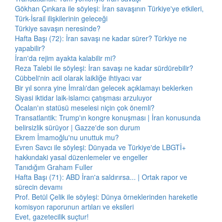
Gökhan Çınkara ile söyleşi: İran savaşının Türkiye'ye etkileri,
Türk-İsrail ilişkilerinin geleceği
Türkiye savaşın neresinde?
Hafta Başı (72): İran savaşı ne kadar sürer? Türkiye ne
yapabilir?
İran'da rejim ayakta kalabilir mi?
Reza Talebi ile söyleşi: İran savaşı ne kadar sürdürebilir?
Cübbeli'nin acil olarak laikliğe ihtiyacı var
Bir yıl sonra yine İmralı'dan gelecek açıklamayı beklerken
Siyasi iktidar laik-islamcı çatışması arzuluyor
Öcalan'ın statüsü meselesi niçin çok önemli?
Transatlantik: Trump'ın kongre konuşması | İran konusunda
belirsizlik sürüyor | Gazze'de son durum
Ekrem İmamoğlu'nu unuttuk mu?
Evren Savcı ile söyleşi: Dünyada ve Türkiye'de LBGTİ+
hakkındaki yasal düzenlemeler ve engeller
Tanıdığım Graham Fuller
Hafta Başı (71): ABD İran'a saldırırsa... | Ortak rapor ve
sürecin devamı
Prof. Betül Çelik ile söyleşi: Dünya örneklerinden hareketle
komisyon raporunun artıları ve eksileri
Evet, gazetecilik suçtur!