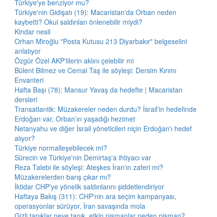
Türkiye'ye benziyor mu?
Türkiye'nin Gidişatı (19): Macaristan'da Orban neden
kaybetti? Okul saldırıları önlenebilir miydi?
Kindar nesil
Orhan Miroğlu "Posta Kutusu 213 Diyarbakır" belgeselini
anlatıyor
Özgür Özel AKP'lilerin aklını çelebilir mi
Bülent Bilmez ve Cemal Taş ile söyleşi: Dersim Kırımı
Envanteri
Hafta Başı (78): Mansur Yavaş da hedefte | Macaristan
dersleri
Transatlantik: Müzakereler neden durdu? İsrail’in hedefinde
Erdoğan var, Orban’ın yaşadığı hezimet
Netanyahu ve diğer İsrail yöneticileri niçin Erdoğan'ı hedef
alıyor?
Türkiye normalleşebilecek mi?
Sürecin ve Türkiye'nin Demirtaş'a ihtiyacı var
Reza Talebi ile söyleşi: Ateşkes İran'ın zaferi mi?
Müzakerelerden barış çıkar mı?
İktidar CHP'ye yönelik saldırılarını şiddetlendiriyor
Haftaya Bakış (311): CHP'nin ara seçim kampanyası,
operasyonlar sürüyor, İran savaşında mola
Gizli tanıklar neye tanık, etkin pişmanlar neden pişman?