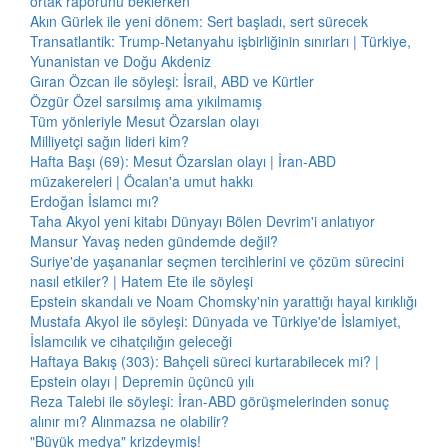
ortak raporunu beklerken
Akın Gürlek ile yeni dönem: Sert başladı, sert sürecek
Transatlantik: Trump-Netanyahu işbirliğinin sınırları | Türkiye,
Yunanistan ve Doğu Akdeniz
Gıran Özcan ile söyleşi: İsrail, ABD ve Kürtler
Özgür Özel sarsılmış ama yıkılmamış
Tüm yönleriyle Mesut Özarslan olayı
Milliyetçi sağın lideri kim?
Hafta Başı (69): Mesut Özarslan olayı | İran-ABD
müzakereleri | Öcalan'a umut hakkı
Erdoğan İslamcı mı?
Taha Akyol yeni kitabı Dünyayı Bölen Devrim'i anlatıyor
Mansur Yavaş neden gündemde değil?
Suriye'de yaşananlar seçmen tercihlerini ve çözüm sürecini
nasıl etkiler? | Hatem Ete ile söyleşi
Epstein skandalı ve Noam Chomsky'nin yarattığı hayal kırıklığı
Mustafa Akyol ile söyleşi: Dünyada ve Türkiye'de İslamiyet,
İslamcılık ve cihatçılığın geleceği
Haftaya Bakış (303): Bahçeli süreci kurtarabilecek mi? |
Epstein olayı | Depremin üçüncü yılı
Reza Talebi ile söyleşi: İran-ABD görüşmelerinden sonuç
alınır mı? Alınmazsa ne olabilir?
"Büyük medya" krizdeymiş!