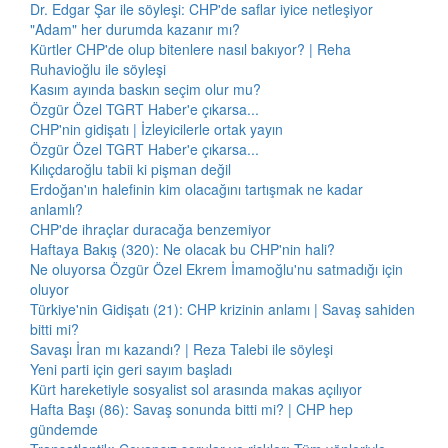
Dr. Edgar Şar ile söyleşi: CHP'de saflar iyice netleşiyor
"Adam" her durumda kazanır mı?
Kürtler CHP'de olup bitenlere nasıl bakıyor? | Reha
Ruhavioğlu ile söyleşi
Kasım ayında baskın seçim olur mu?
Özgür Özel TGRT Haber'e çıkarsa...
CHP'nin gidişatı | İzleyicilerle ortak yayın
Özgür Özel TGRT Haber'e çıkarsa...
Kılıçdaroğlu tabii ki pişman değil
Erdoğan'ın halefinin kim olacağını tartışmak ne kadar
anlamlı?
CHP'de ihraçlar duracağa benzemiyor
Haftaya Bakış (320): Ne olacak bu CHP'nin hali?
Ne oluyorsa Özgür Özel Ekrem İmamoğlu'nu satmadığı için
oluyor
Türkiye'nin Gidişatı (21): CHP krizinin anlamı | Savaş sahiden
bitti mi?
Savaşı İran mı kazandı? | Reza Talebi ile söyleşi
Yeni parti için geri sayım başladı
Kürt hareketiyle sosyalist sol arasında makas açılıyor
Hafta Başı (86): Savaş sonunda bitti mi? | CHP hep
gündemde