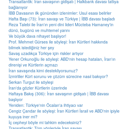
Transatlantik: İran savaşının gidişatı | Halkbank davası tatlıya
bağlanıyor
İBB Davasının ilk gününden izlenimler: Usul esası belirler
Hafta Başı (73): İran savaşı ve Türkiye | İBB davası başladı
Reza Talebi ile İran'ın yeni dini lideri Mücteba Hamaney'in
dünü, bugünü ve muhtemel yarını
Ve büyük dava nihayet başlıyor!
Prof. Mehmet Gürses ile söyleşi: İran Kürtleri hakkında
bilmek istediğiniz her şey
Savaş uzadıkça Türkiye için riskler artıyor
Yener Orkunoğlu ile söyleşi: ABD'nin hesap hataları, İran'ın
direnişi ve Kürtlerin açmazı
İran savaşında kimi destekliyorsunuz?
İzmirliler Kürt sorunu ve çözüm sürecine nasıl bakıyor?
Serkan Turgut ile söyleşi
İran'da gözler Kürtlerin üzerinde
Haftaya Bakış (306): İran savaşının gidişatı | İBB davası
başlıyor
Yeniden: Türkiye'nin Öcalan'a ihtiyacı var
Cengiz Çandar ile söyleşi: İran Kürtleri İsrail ve ABD'nin ipiyle
kuyuya iner mi?
İç cepheyi böyle mi tahkim edeceksiniz?
Transatlantik: Tüm yönleriyle İran savaşı