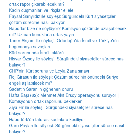
ortak rapor çıkarabilecek mi?
Kadın düşmanları ve ırkçılar el ele
Faysal Sarıyıldız ile söyleşi: Sürgündeki Kürt siyasetçiler
çözüm sürecine nasıl bakıyor
Raporlar bize ne söylüyor? Komisyon çözümde uzlaşabilecek
mi? Uzman konuklarla ortak yayın
Taner Akçam ile söyleşi: Ortadoğu'da İsrail ve Türkiye'nin
hegemonya savaşları
Kürt sorununda İsrail faktörü
Hişyar Özsoy ile söyleşi: Sürgündeki siyasetçiler sürece nasıl
bakıyor?
CHP'nin Kürt sorunu ve Leyla Zana sınavı
Roj Girasun ile söyleşi: Çözüm sürecinin önündeki Suriye
engeli aşılabilecek mi?
Sadettin Saran'ın çiğnenen onuru
Hafta Başı (62): Mehmet Akif Ersoy operasyonu sürüyor |
Komisyonun ortak raporunu beklerken
Ziya Pir ile söyleşi: Sürgündeki siyasetçiler sürece nasıl
bakıyor?
Habertürk'ün faturası kadınlara kesiliyor
Garo Paylan ile söyleşi: Sürgündeki siyasetçiler sürece nasıl
bakıyor?