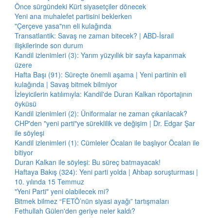
Önce sürgündeki Kürt siyasetçiler dönecek
Yeni ana muhalefet partisini beklerken
"Çerçeve yasa"nın eli kulağında
Transatlantik: Savaş ne zaman bitecek? | ABD-İsrail
ilişkilerinde son durum
Kandil izlenimleri (3): Yarım yüzyıllık bir sayfa kapanmak
üzere
Hafta Başı (91): Süreçte önemli aşama | Yeni partinin eli
kulağında | Savaş bitmek bilmiyor
İzleyicilerin katılımıyla: Kandil'de Duran Kalkan röportajının
öyküsü
Kandil izlenimleri (2): Üniformalar ne zaman çıkarılacak?
CHP'den "yeni parti"ye süreklilik ve değişim | Dr. Edgar Şar
ile söyleşi
Kandil izlenimleri (1): Cümleler Öcalan ile başlıyor Öcalan ile
bitiyor
Duran Kalkan ile söyleşi: Bu süreç batmayacak!
Haftaya Bakış (324): Yeni parti yolda | Ahbap soruşturması |
10. yılında 15 Temmuz
"Yeni Parti" yeni olabilecek mi?
Bitmek bilmez “FETÖ’nün siyasi ayağı” tartışmaları
Fethullah Gülen'den geriye neler kaldı?