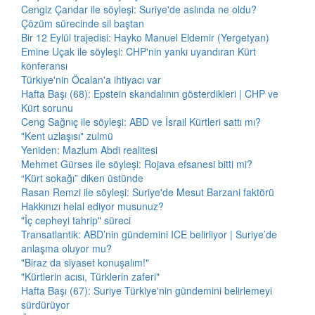
Cengiz Çandar ile söyleşi: Suriye'de aslında ne oldu?
Çözüm sürecinde sil baştan
Bir 12 Eylül trajedisi: Hayko Manuel Eldemir (Yergetyan)
Emine Uçak ile söyleşi: CHP'nin yankı uyandıran Kürt
konferansı
Türkiye'nin Öcalan'a ihtiyacı var
Hafta Başı (68): Epstein skandalının gösterdikleri | CHP ve
Kürt sorunu
Ceng Sağnıç ile söyleşi: ABD ve İsrail Kürtleri sattı mı?
"Kent uzlaşısı" zulmü
Yeniden: Mazlum Abdi realitesi
Mehmet Gürses ile söyleşi: Rojava efsanesi bitti mi?
“Kürt sokağı” diken üstünde
Rasan Remzi ile söyleşi: Suriye'de Mesut Barzani faktörü
Hakkınızı helal ediyor musunuz?
"İç cepheyi tahrip" süreci
Transatlantik: ABD’nin gündemini ICE belirliyor | Suriye’de
anlaşma oluyor mu?
"Biraz da siyaset konuşalım!"
"Kürtlerin acısı, Türklerin zaferi"
Hafta Başı (67): Suriye Türkiye'nin gündemini belirlemeyi
sürdürüyor