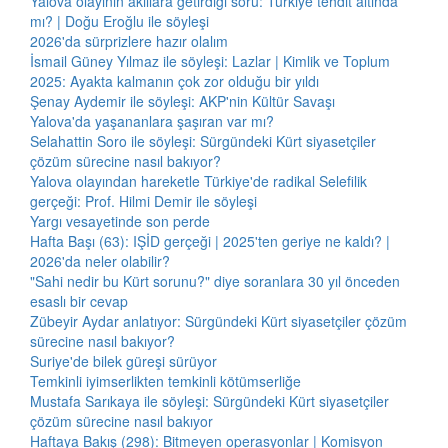
Yalova olayının akıllara getirdiği soru: Türkiye tehdit altında
mı? | Doğu Eroğlu ile söyleşi
2026'da sürprizlere hazır olalım
İsmail Güney Yılmaz ile söyleşi: Lazlar | Kimlik ve Toplum
2025: Ayakta kalmanın çok zor olduğu bir yıldı
Şenay Aydemir ile söyleşi: AKP'nin Kültür Savaşı
Yalova'da yaşananlara şaşıran var mı?
Selahattin Soro ile söyleşi: Sürgündeki Kürt siyasetçiler
çözüm sürecine nasıl bakıyor?
Yalova olayından hareketle Türkiye'de radikal Selefilik
gerçeği: Prof. Hilmi Demir ile söyleşi
Yargı vesayetinde son perde
Hafta Başı (63): IŞİD gerçeği | 2025'ten geriye ne kaldı? |
2026'da neler olabilir?
"Sahi nedir bu Kürt sorunu?" diye soranlara 30 yıl önceden
esaslı bir cevap
Zübeyir Aydar anlatıyor: Sürgündeki Kürt siyasetçiler çözüm
sürecine nasıl bakıyor?
Suriye'de bilek güreşi sürüyor
Temkinli iyimserlikten temkinli kötümserliğe
Mustafa Sarıkaya ile söyleşi: Sürgündeki Kürt siyasetçiler
çözüm sürecine nasıl bakıyor
Haftaya Bakış (298): Bitmeyen operasyonlar | Komisyon