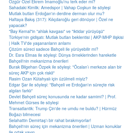
Özgür Özel Ekrem İmamoğlu'nu terk eder mi?
Sahadaki Kimlik: Amedspor | Vahap Coşkun ile söyleşi
Mutlak butlan Erdoğan'ın derdine derman olur mu?
Haftaya Bakış (317): Kılıçdaroğlu geri dönüyor | Özel ne
yapacak?
"Bay Kemal"in "ahlak kavgası" ve "iktidar yürüyüşü"
Türkiye'nin gidişatı: Mutlak butlan beklentisi | AKP-MHP ilişkisi
| Halk TV'de yaşananların anlamı
Çözüm süreci sadece Bahçeli ile yürüyebilir mi?
Dr. Esra Elmas ile söyleşi: Dünya örneklerinden hareketle
Bahçeli'nin mekanizma önerileri
Burak Bilgehan Özpek ile söyleşi: "Öcalan’ı merkeze alan bir
süreç AKP için çok riskli"
Rasim Ozan Kütahyalı için üzülmeli miyiz?
Edgar Şar ile söyleşi: "Bahçeli ve Erdoğan'ın süreçte risk
algıları farklı"
Devlet Bahçeli süreç konusunda ne kadar samimi? | Prof.
Mehmet Gürses ile söyleşi
Transatlantik: Trump Çin'de ne umdu ne buldu? | Hürmüz
Boğazı bilmecesi
Selahattin Demirtaş'ı bir rahat bırakmıyorlar!
Bahçeli'nin süreç için mekanizma önerileri | Uzman konuklar
ile ortak yayın