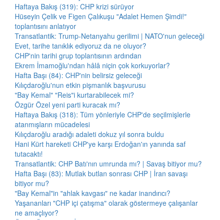
Haftaya Bakış (319): CHP krizi sürüyor
Hüseyin Çelik ve Figen Çalıkuşu "Adalet Hemen Şimdi!"
toplantısını anlatıyor
Transatlantik: Trump-Netanyahu gerilimi | NATO'nun geleceği
Evet, tarihe tanıklık ediyoruz da ne oluyor?
CHP'nin tarihi grup toplantısının ardından
Ekrem İmamoğlu'ndan hâlâ niçin çok korkuyorlar?
Hafta Başı (84): CHP'nin belirsiz geleceği
Kılıçdaroğlu'nun etkin pişmanlık başvurusu
"Bay Kemal" "Reis"i kurtarabilecek mi?
Özgür Özel yeni parti kuracak mı?
Haftaya Bakış (318): Tüm yönleriyle CHP'de seçilmişlerle
atanmışların mücadelesi
Kılıçdaroğlu aradığı adaleti dokuz yıl sonra buldu
Hani Kürt hareketi CHP'ye karşı Erdoğan'ın yanında saf
tutacaktı!
Transatlantik: CHP Batı'nın umrunda mı? | Savaş bitiyor mu?
Hafta Başı (83): Mutlak butlan sonrası CHP | İran savaşı
bitiyor mu?
"Bay Kemal"in "ahlak kavgası" ne kadar inandırıcı?
Yaşananları "CHP içi çatışma" olarak göstermeye çalışanlar
ne amaçlıyor?