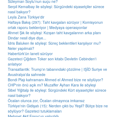
Süleyman Soylu'nun suçu ne?
Serpil Kemalbay ile söyleşi: Sürgündeki siyasetçiler sürece
nasıl bakıyor?
Leyla Zana Türkiye'dir
Haftaya Bakış (297): Taht kavgaları sürüyor | Komisyonun
ortak raporu bekleniyor | Medyaya operasyonlar
Ahmet Şık ile söyleşi: Kızışan taht kavgalarının arka planı
Dindar nesil diye diye...
İdris Baluken ile söyleşi: Süreç beklentileri karşılıyor mu?
Neler yapılmalı?
Habertürk'ün laneti sürüyor
Gazeteci Çiğdem Toker son kitabı Devletin Cebinden'i
anlatıyor
Transatlantik: Trump'ın tabanındaki çözülme | IŞİD Suriye ve
Avustralya'da sahnede
Bondi Plajı kahramanı Ahmed el Ahmed bize ne söylüyor?
CHP'nin önü açık mı? Muzaffer Ayhan Kara ile söyleşi
Sibel Yiğitalp ile söyleşi: Sürgündeki Kürt siyasetçiler sürece
nasıl bakıyor?
Öcalan olunca zor, Öcalan olmayınca imkansız
Türkiye'nin Gidişatı (15): Nerden çıktı bu Yeşil? Bütçe bize ne
söylüyor? Gazeteci tutuklamaları
Mehmet Akif Ersoy'un yalnızlığı