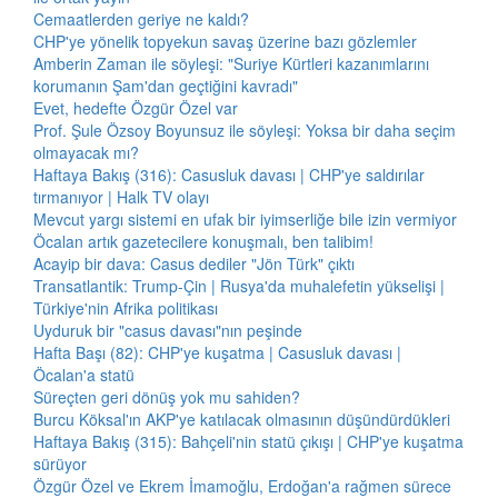
Cemaatlerden geriye ne kaldı?
CHP'ye yönelik topyekun savaş üzerine bazı gözlemler
Amberin Zaman ile söyleşi: "Suriye Kürtleri kazanımlarını
korumanın Şam'dan geçtiğini kavradı"
Evet, hedefte Özgür Özel var
Prof. Şule Özsoy Boyunsuz ile söyleşi: Yoksa bir daha seçim
olmayacak mı?
Haftaya Bakış (316): Casusluk davası | CHP'ye saldırılar
tırmanıyor | Halk TV olayı
Mevcut yargı sistemi en ufak bir iyimserliğe bile izin vermiyor
Öcalan artık gazetecilere konuşmalı, ben talibim!
Acayip bir dava: Casus dediler "Jön Türk" çıktı
Transatlantik: Trump-Çin | Rusya'da muhalefetin yükselişi |
Türkiye'nin Afrika politikası
Uyduruk bir "casus davası"nın peşinde
Hafta Başı (82): CHP'ye kuşatma | Casusluk davası |
Öcalan'a statü
Süreçten geri dönüş yok mu sahiden?
Burcu Köksal'ın AKP'ye katılacak olmasının düşündürdükleri
Haftaya Bakış (315): Bahçeli'nin statü çıkışı | CHP'ye kuşatma
sürüyor
Özgür Özel ve Ekrem İmamoğlu, Erdoğan'a rağmen sürece