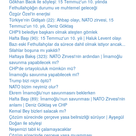
Gökhan Bacık ile söyleşi: 15 Temmuz'un 10. yılında
Fethullahçılığın durumu ve muhtemel geleceği
Özgür Özel'in enerjisi
Türkiye'nin Gidişatı (22): Ahbap olayı, NATO zirvesi, 15
Temmuz'un 10. yılı, Deniz Göktaş
CHP'li belediye başkanı olmak ateşten gömlek
Hafta Başı (90): 15 Temmuz'un 10. yılı | Haluk Levent olayı
Bazı eski Fethullahçılar da sürece dahil olmak istiyor ancak...
Silahlar boşuna mı yakıldı?
Haftaya Bakış (323): NATO Zirvesi'nin ardından | İmamoğlu
savunma yapabilecek mi?
CHP'de ortayolculuk mümkün mü?
İmamoğlu savunma yapabilecek mi?
Trump bizi niçin öptü?
NATO bizim neyimiz olur?
Ekrem İmamoğlu'nun savunmasını beklerken
Hafta Başı (89): İmamoğlu'nun savunması | NATO Zirvesi'nin
anlamı | Deniz Göktaş ve CHP
Kemal Bey bizleri salacak mı?
Çözüm sürecinde çerçeve yasa belirsizliği sürüyor | Ayşegül
Doğan ile söyleşi
Neşemizi tabii ki çalamayacaklar
Çözüm sürecinde çerçeve yasa muamması