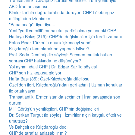
Transatlantik: Cevapsız sorular ve riskler: Tüm yönleriyle
ABD-İran anlaşması
Kimler tarihin doğru tarafında duruyor: CHP Lüleburgaz
mitinginden izlenimler
"Baba ocağı" diye diye...
Yeni "yerli ve milli" muhalefet partisi olma yolundaki CHP
Haftaya Bakış (319): CHP’de değişimciler için tercih zamanı
Fatoş Pınar Türker'in onuru işkenceyi yendi
Kılıçdaroğlu tam olarak ne yapmak istiyor?
Prof. Seda Demiralp ile söyleşi: Seçmen mutlak butlan
sonrası CHP hakkında ne düşünüyor?
Yol ayrımındaki CHP | Dr. Edgar Şar ile söyleşi
CHP son hız kopuşa gidiyor
Hafta Başı (85): Özel-Kılıçdaroğlu düellosu
Özel'den ileri, Kılıçdaroğlu'ndan geri adım | Uzman konuklar
ile ortak yayın
Transatlantik: Ermenistan'da seçimler | İran savaşında son
durum
Milli Görüş'ün yenilikçileri, CHP'nin değişimcileri
Dr. Serkan Turgut ile söyleşi: İzmirliler niçin kaygılı, öfkeli ve
umutsuz?
Ve Bahçeli de Kılıçdaroğlu dedi
CHP'de taraflar anlaşabilir mi?