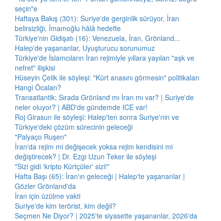
seçin"e
Haftaya Bakış (301): Suriye'de gerginlik sürüyor, İran
belirsizliği, İmamoğlu hâlâ hedefte
Türkiye'nin Gidişatı (16): Venezuela, İran, Grönland...
Halep'de yaşananlar, Uyuşturucu sorunumuz
Türkiye'de İslamcıların İran rejimiyle yıllara yayılan "aşk ve
nefret" ilişkisi
Hüseyin Çelik ile söyleşi: "Kürt anasını görmesin" politikaları
Hangi Öcalan?
Transatlantik: Sırada Grönland mı İran mı var? | Suriye'de
neler oluyor? | ABD'de gündemde ICE var!
Roj Girasun ile söyleşi: Halep'ten sonra Suriye'nin ve
Türkiye'deki çözüm sürecinin geleceği
"Palyaço Ruşen"
İran'da rejim mi değişecek yoksa rejim kendisini mi
değiştirecek? | Dr. Ezgi Uzun Teker ile söyleşi
"Sizi gidi 'kripto Kürtçüler' sizi!"
Hafta Başı (65): İran'ın geleceği | Halep'te yaşananlar |
Gözler Grönland'da
İran için üzülme vakti
Suriye'de kim terörist, kim değil?
Seçmen Ne Diyor? | 2025'te siyasette yaşananlar, 2026'da