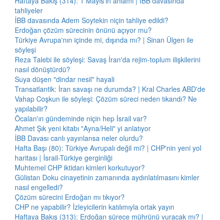
Haftaya Bakış (314): 1 Mayıs'ın anlamı | İBB davasında
tahliyeler
İBB davasında Adem Soytekin niçin tahliye edildi?
Erdoğan çözüm sürecinin önünü açıyor mu?
Türkiye Avrupa'nın içinde mi, dışında mı? | Sinan Ülgen ile
söyleşi
Reza Talebi ile söyleşi: Savaş İran'da rejim-toplum ilişkilerini
nasıl dönüştürdü?
Suya düşen "dindar nesil" hayali
Transatlantik: İran savaşı ne durumda? | Kral Charles ABD'de
Vahap Coşkun ile söyleşi: Çözüm süreci neden tıkandı? Ne
yapılabilir?
Öcalan'ın gündeminde niçin hep İsrail var?
Ahmet Şık yeni kitabı "Ayna/Heli" yi anlatıyor
İBB Davası canlı yayınlansa neler olurdu?
Hafta Başı (80): Türkiye Avrupalı değil mi? | CHP'nin yeni yol
haritası | İsrail-Türkiye gerginliği
Muhtemel CHP iktidarı kimleri korkutuyor?
Gülistan Doku cinayetinin zamanında aydınlatılmasını kimler
nasıl engelledi?
Çözüm sürecini Erdoğan mı tıkıyor?
CHP ne yapabilir? İzleyicilerin katılımıyla ortak yayın
Haftaya Bakış (313): Erdoğan sürece mührünü vuracak mı? |