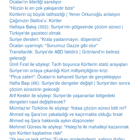
Öcalan'ın liderliği sarsılıyor
"Hüzün ki en çok yakışandır bize"
Kürtlerin üç büyük talihsizliği | Yener Orkunoğlu anlatıyor
Çağımızın Sisifos’u: Kürtler
Haftaya Bakış (302): Suriye'nin gölgesinde çözüm süreci |
Türkiye'de gazeteci olmak
Suriye dersleri: "Krala yaslanmayın, düşersiniz"
Öcalan uyarmıştı: "Sonumuz Gazze gibi olur"
Transtlantik: Suriye'de ABD faktörü | Grönland'ın belirsiz
geleceği
Ümit Fırat ile söyleşi: Tarih boyunca Kürtlerin statü arayışları
Suriye'nin ortaya çıkardığı Kürt milliyetçiliğinin krizi
"Pirus zaferi": Öcalan'ın kehaneti Suriye de gerçekleşiyor
Hafta Başı (66): Suriye'de dengeler değişti | Suriye'den sonra
çözüm sürecinin geleceği
Arif Keskin ile söyleşi: Suriye'de yaşananlar bölgedeki
dengeleri nasıl değiştirecek?
Mümtaz'er Türköne ile söyleşi: Yoksa çözüm süreci bitti mi?
Ahmed eş-Şara'nın yakaladığı ve kaçırmakta olduğu fırsat
Ahmed eş-Şara hakkında aykırı düşünceler
Mehmet Gürses ile söyleşi: "Halep'te iki mahalleyi kazanmak
için Kürtleri kaybetme riski"
"Ya sev ya terk et"ten "Furkan günlerindeyiz, safınızı doğru