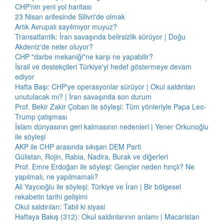
CHP'nin yeni yol haritası
23 Nisan arifesinde Silivri'de olmak
Artık Avrupalı sayılmıyor muyuz?
Transatlantik: İran savaşında belirsizlik sürüyor | Doğu
Akdeniz'de neler oluyor?
CHP "darbe mekaniği"ne karşı ne yapabilir?
İsrail ve destekçileri Türkiye'yi hedef göstermeye devam
ediyor
Hafta Başı: CHP'ye operasyonlar sürüyor | Okul saldırıları
unutulacak mı? | İran savaşında son durum
Prof. Bekir Zakir Çoban ile söyleşi: Tüm yönleriyle Papa Leo-
Trump çatışması
İslam dünyasının geri kalmasının nedenleri | Yener Orkunoğlu
ile söyleşi
AKP ile CHP arasında sıkışan DEM Parti
Gülistan, Rojin, Rabia, Nadira, Burak ve diğerleri
Prof. Emre Erdoğan ile söyleşi: Gençler neden hınçlı? Ne
yapılmalı, ne yapılmamalı?
Ali Yaycıoğlu ile söyleşi: Türkiye ve İran | Bir bölgesel
rekabetin tarihi gelişimi
Okul saldırıları: Tabii ki siyasi
Haftaya Bakış (312): Okul saldırılarının anlamı | Macaristan