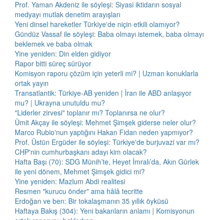
Prof. Yaman Akdeniz ile söyleşi: Siyasi iktidarın sosyal
medyayı mutlak denetim arayışları
Yeni dinsel hareketler Türkiye'de niçin etkili olamıyor?
Gündüz Vassaf ile söyleşi: Baba olmayı istemek, baba olmayı
beklemek ve baba olmak
Yine yeniden: Din elden gidiyor
Rapor bitti süreç sürüyor
Komisyon raporu çözüm için yeterli mi? | Uzman konuklarla
ortak yayın
Transatlantik: Türkiye-AB yeniden | İran ile ABD anlaşıyor
mu? | Ukrayna unutuldu mu?
"Liderler zirvesi" toplanır mı? Toplanırsa ne olur?
Ümit Akçay ile söyleşi: Mehmet Şimşek giderse neler olur?
Marco Rubio'nun yaptığını Hakan Fidan neden yapmıyor?
Prof. Üstün Ergüder ile söyleşi: Türkiye'de burjuvazi var mı?
CHP'nin cumhurbaşkanı adayı kim olacak?
Hafta Başı (70): SDG Münih’te, Heyet İmralı’da, Akın Gürlek
ile yeni dönem, Mehmet Şimşek gidici mi?
Yine yeniden: Mazlum Abdi realitesi
Resmen "kurucu önder" ama hâlâ tecritte
Erdoğan ve ben: Bir tokalaşmanın 35 yıllık öyküsü
Haftaya Bakış (304): Yeni bakanların anlamı | Komisyonun