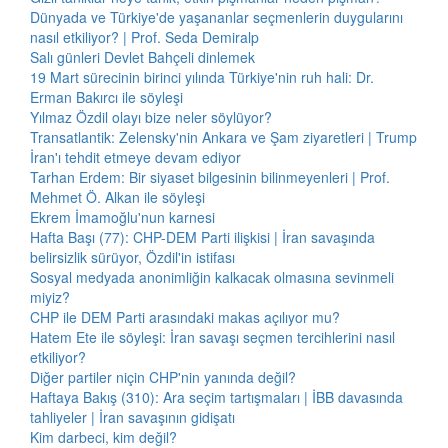
Dünyada ve Türkiye'de yaşananlar seçmenlerin duygularını
nasıl etkiliyor? | Prof. Seda Demiralp
Salı günleri Devlet Bahçeli dinlemek
19 Mart sürecinin birinci yılında Türkiye'nin ruh hali: Dr.
Erman Bakırcı ile söyleşi
Yılmaz Özdil olayı bize neler söylüyor?
Transatlantik: Zelensky'nin Ankara ve Şam ziyaretleri | Trump
İran'ı tehdit etmeye devam ediyor
Tarhan Erdem: Bir siyaset bilgesinin bilinmeyenleri | Prof.
Mehmet Ö. Alkan ile söyleşi
Ekrem İmamoğlu'nun karnesi
Hafta Başı (77): CHP-DEM Parti ilişkisi | İran savaşında
belirsizlik sürüyor, Özdil'in istifası
Sosyal medyada anonimliğin kalkacak olmasına sevinmeli
miyiz?
CHP ile DEM Parti arasındaki makas açılıyor mu?
Hatem Ete ile söyleşi: İran savaşı seçmen tercihlerini nasıl
etkiliyor?
Diğer partiler niçin CHP'nin yanında değil?
Haftaya Bakış (310): Ara seçim tartışmaları | İBB davasında
tahliyeler | İran savaşının gidişatı
Kim darbeci, kim değil?