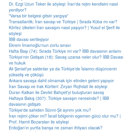
Dr. Ezgi Uzun Teker ile söyleşi: İran'da rejim kendisini nasıl
yeniliyor?
"Varsa bir belgesi gitsin yargıya"
Transatlantik: İran savaşı ve Türkiye | Sırada Küba mı var?
Körfez ülkeleri İran savaşını nasıl yaşıyor? | Yusuf el Şerif ile
söyleşi
İBB davası sertleşiyor
Ekrem İmamoğlu'nun zorlu sınavı
Hafta Başı (74): Sırada Türkiye mi var? İBB davasının anlamı
Türkiye'nin Gidişatı (18): Savaş uzarsa neler olur? İBB Davası
ve hukuk
Ali Şeriati'ye saldırılar ya da Türkiye'de İslamcı düşüncenin
yükseliş ve çöküşü
Ankara savaşa dahil olmamak için elinden geleni yapıyor
İran Savaşı ve Irak Kürtleri: Zıryan Rojhılati ile söyleşi
Duran Kalkan ile Devlet Bahçeli'yi buluşturan savaş
Haftaya Bakış (307): Türkiye savaşın neresinde? | İBB
davasının gidişatı
Türkiye'de sahiden Sünni-Şii ayrımı yok mu?
İran rejimi çöker mi? İsrail bölgenin egemen gücü olur mu? |
Prof. Hamit Bozarslan ile söyleşi
Erdoğan'ın yurtta barışa ne zaman ihtiyacı olacak?