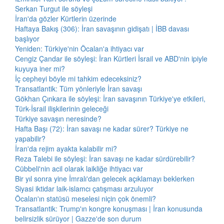
Serkan Turgut ile söyleşi
İran'da gözler Kürtlerin üzerinde
Haftaya Bakış (306): İran savaşının gidişatı | İBB davası
başlıyor
Yeniden: Türkiye'nin Öcalan'a ihtiyacı var
Cengiz Çandar ile söyleşi: İran Kürtleri İsrail ve ABD'nin ipiyle
kuyuya iner mi?
İç cepheyi böyle mi tahkim edeceksiniz?
Transatlantik: Tüm yönleriyle İran savaşı
Gökhan Çınkara ile söyleşi: İran savaşının Türkiye'ye etkileri,
Türk-İsrail ilişkilerinin geleceği
Türkiye savaşın neresinde?
Hafta Başı (72): İran savaşı ne kadar sürer? Türkiye ne
yapabilir?
İran'da rejim ayakta kalabilir mi?
Reza Talebi ile söyleşi: İran savaşı ne kadar sürdürebilir?
Cübbeli'nin acil olarak laikliğe ihtiyacı var
Bir yıl sonra yine İmralı'dan gelecek açıklamayı beklerken
Siyasi iktidar laik-islamcı çatışması arzuluyor
Öcalan'ın statüsü meselesi niçin çok önemli?
Transatlantik: Trump'ın kongre konuşması | İran konusunda
belirsizlik sürüyor | Gazze'de son durum