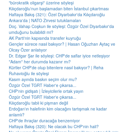
"bürokratik oligarşi" üzerine söyleşi
Kılıçdaroğlu'nun başlamadan biten İstanbul çıkartması
Haftaya Bakış (321): Özel Diyarbakır'da Kılıçdaroğlu
Ankara'da | NATO Zirvesi tutuklamaları
Doç. Vahap Coşkun ile söyleşi: Özgür Özel Diyarbakır'da
umduğunu bulabildi mi?
AK Parti'nin kapısında transfer kuyruğu
Gençler sürece nasıl bakıyor? | Hasan Oğuzhan Aytaç ve
Olcay Özer anlatıyor
Dr. Edgar Şar ile söyleşi: CHP'de saflar iyice netleşiyor
"Adam" her durumda kazanır mı?
Kürtler CHP'de olup bitenlere nasıl bakıyor? | Reha
Ruhavioğlu ile söyleşi
Kasım ayında baskın seçim olur mu?
Özgür Özel TGRT Haber'e çıkarsa...
CHP'nin gidişatı | İzleyicilerle ortak yayın
Özgür Özel TGRT Haber'e çıkarsa...
Kılıçdaroğlu tabii ki pişman değil
Erdoğan'ın halefinin kim olacağını tartışmak ne kadar
anlamlı?
CHP'de ihraçlar duracağa benzemiyor
Haftaya Bakış (320): Ne olacak bu CHP'nin hali?