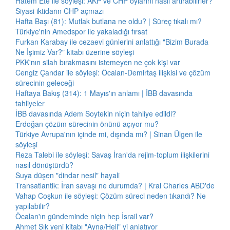
Hatem Ete ile söyleşi: AKP ve CHP oylarını nasıl artırabilirler?
Siyasi iktidarın CHP açmazı
Hafta Başı (81): Mutlak butlana ne oldu? | Süreç tıkalı mı?
Türkiye'nin Amedspor ile yakaladığı fırsat
Furkan Karabay ile cezaevi günlerini anlattığı "Bizim Burada
Ne İşimiz Var?" kitabı üzerine söyleşi
PKK'nın silah bırakmasını istemeyen ne çok kişi var
Cengiz Çandar ile söyleşi: Öcalan-Demirtaş ilişkisi ve çözüm
sürecinin geleceği
Haftaya Bakış (314): 1 Mayıs'ın anlamı | İBB davasında
tahliyeler
İBB davasında Adem Soytekin niçin tahliye edildi?
Erdoğan çözüm sürecinin önünü açıyor mu?
Türkiye Avrupa'nın içinde mi, dışında mı? | Sinan Ülgen ile
söyleşi
Reza Talebi ile söyleşi: Savaş İran'da rejim-toplum ilişkilerini
nasıl dönüştürdü?
Suya düşen "dindar nesil" hayali
Transatlantik: İran savaşı ne durumda? | Kral Charles ABD'de
Vahap Coşkun ile söyleşi: Çözüm süreci neden tıkandı? Ne
yapılabilir?
Öcalan'ın gündeminde niçin hep İsrail var?
Ahmet Şık yeni kitabı "Ayna/Heli" yi anlatıyor