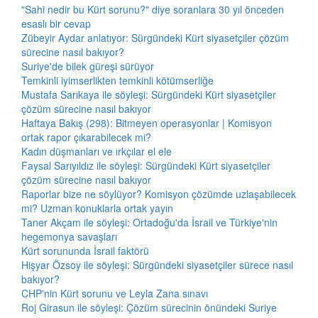
"Sahi nedir bu Kürt sorunu?" diye soranlara 30 yıl önceden
esaslı bir cevap
Zübeyir Aydar anlatıyor: Sürgündeki Kürt siyasetçiler çözüm
sürecine nasıl bakıyor?
Suriye'de bilek güreşi sürüyor
Temkinli iyimserlikten temkinli kötümserliğe
Mustafa Sarıkaya ile söyleşi: Sürgündeki Kürt siyasetçiler
çözüm sürecine nasıl bakıyor
Haftaya Bakış (298): Bitmeyen operasyonlar | Komisyon
ortak rapor çıkarabilecek mi?
Kadın düşmanları ve ırkçılar el ele
Faysal Sarıyıldız ile söyleşi: Sürgündeki Kürt siyasetçiler
çözüm sürecine nasıl bakıyor
Raporlar bize ne söylüyor? Komisyon çözümde uzlaşabilecek
mi? Uzman konuklarla ortak yayın
Taner Akçam ile söyleşi: Ortadoğu'da İsrail ve Türkiye'nin
hegemonya savaşları
Kürt sorununda İsrail faktörü
Hişyar Özsoy ile söyleşi: Sürgündeki siyasetçiler sürece nasıl
bakıyor?
CHP'nin Kürt sorunu ve Leyla Zana sınavı
Roj Girasun ile söyleşi: Çözüm sürecinin önündeki Suriye