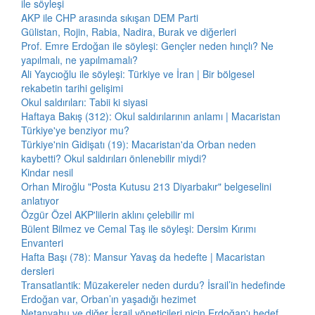
ile söyleşi
AKP ile CHP arasında sıkışan DEM Parti
Gülistan, Rojin, Rabia, Nadira, Burak ve diğerleri
Prof. Emre Erdoğan ile söyleşi: Gençler neden hınçlı? Ne
yapılmalı, ne yapılmamalı?
Ali Yaycıoğlu ile söyleşi: Türkiye ve İran | Bir bölgesel
rekabetin tarihi gelişimi
Okul saldırıları: Tabii ki siyasi
Haftaya Bakış (312): Okul saldırılarının anlamı | Macaristan
Türkiye'ye benziyor mu?
Türkiye'nin Gidişatı (19): Macaristan'da Orban neden
kaybetti? Okul saldırıları önlenebilir miydi?
Kindar nesil
Orhan Miroğlu "Posta Kutusu 213 Diyarbakır" belgeselini
anlatıyor
Özgür Özel AKP'lilerin aklını çelebilir mi
Bülent Bilmez ve Cemal Taş ile söyleşi: Dersim Kırımı
Envanteri
Hafta Başı (78): Mansur Yavaş da hedefte | Macaristan
dersleri
Transatlantik: Müzakereler neden durdu? İsrail’in hedefinde
Erdoğan var, Orban’ın yaşadığı hezimet
Netanyahu ve diğer İsrail yöneticileri niçin Erdoğan'ı hedef