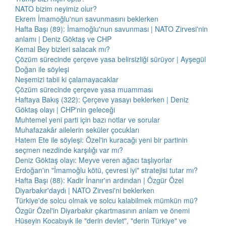
NATO bizim neyimiz olur?
Ekrem İmamoğlu'nun savunmasını beklerken
Hafta Başı (89): İmamoğlu'nun savunması | NATO Zirvesi'nin
anlamı | Deniz Göktaş ve CHP
Kemal Bey bizleri salacak mı?
Çözüm sürecinde çerçeve yasa belirsizliği sürüyor | Ayşegül
Doğan ile söyleşi
Neşemizi tabii ki çalamayacaklar
Çözüm sürecinde çerçeve yasa muamması
Haftaya Bakış (322): Çerçeve yasayı beklerken | Deniz
Göktaş olayı | CHP'nin geleceği
Muhtemel yeni parti için bazı notlar ve sorular
Muhafazakâr ailelerin seküler çocukları
Hatem Ete ile söyleşi: Özel'in kuracağı yeni bir partinin
seçmen nezdinde karşılığı var mı?
Deniz Göktaş olayı: Meyve veren ağacı taşlıyorlar
Erdoğan'ın "İmamoğlu kötü, çevresi iyi" stratejisi tutar mı?
Hafta Başı (88): Kadir İnanır'ın ardından | Özgür Özel
Diyarbakır'daydı | NATO Zirvesi'ni beklerken
Türkiye'de solcu olmak ve solcu kalabilmek mümkün mü?
Özgür Özel'in Diyarbakır çıkartmasının anlam ve önemi
Hüseyin Kocabıyık ile "derin devlet", "derin Türkiye" ve