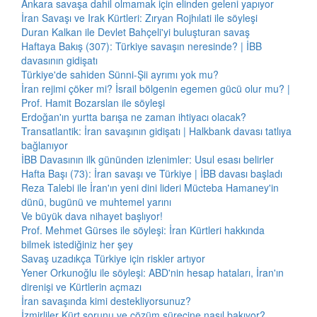
Ankara savaşa dahil olmamak için elinden geleni yapıyor
İran Savaşı ve Irak Kürtleri: Zıryan Rojhılati ile söyleşi
Duran Kalkan ile Devlet Bahçeli'yi buluşturan savaş
Haftaya Bakış (307): Türkiye savaşın neresinde? | İBB
davasının gidişatı
Türkiye'de sahiden Sünni-Şii ayrımı yok mu?
İran rejimi çöker mi? İsrail bölgenin egemen gücü olur mu? |
Prof. Hamit Bozarslan ile söyleşi
Erdoğan'ın yurtta barışa ne zaman ihtiyacı olacak?
Transatlantik: İran savaşının gidişatı | Halkbank davası tatlıya
bağlanıyor
İBB Davasının ilk gününden izlenimler: Usul esası belirler
Hafta Başı (73): İran savaşı ve Türkiye | İBB davası başladı
Reza Talebi ile İran'ın yeni dini lideri Mücteba Hamaney'in
dünü, bugünü ve muhtemel yarını
Ve büyük dava nihayet başlıyor!
Prof. Mehmet Gürses ile söyleşi: İran Kürtleri hakkında
bilmek istediğiniz her şey
Savaş uzadıkça Türkiye için riskler artıyor
Yener Orkunoğlu ile söyleşi: ABD'nin hesap hataları, İran'ın
direnişi ve Kürtlerin açmazı
İran savaşında kimi destekliyorsunuz?
İzmirliler Kürt sorunu ve çözüm sürecine nasıl bakıyor?