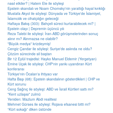
nasıl etkiler? | Hatem Ete ile söyleşi
Epstein skandalı ve Noam Chomsky'nin yarattığı hayal kırıklığı
Mustafa Akyol ile söyleşi: Dünyada ve Türkiye'de İslamiyet,
İslamcılık ve cihatçılığın geleceği
Haftaya Bakış (303): Bahçeli süreci kurtarabilecek mi? |
Epstein olayı | Depremin üçüncü yılı
Reza Talebi ile söyleşi: İran-ABD görüşmelerinden sonuç
alınır mı? Alınmazsa ne olabilir?
"Büyük medya" krizdeymiş!
Cengiz Çandar ile söyleşi: Suriye'de aslında ne oldu?
Çözüm sürecinde sil baştan
Bir 12 Eylül trajedisi: Hayko Manuel Eldemir (Yergetyan)
Emine Uçak ile söyleşi: CHP'nin yankı uyandıran Kürt
konferansı
Türkiye'nin Öcalan'a ihtiyacı var
Hafta Başı (68): Epstein skandalının gösterdikleri | CHP ve
Kürt sorunu
Ceng Sağnıç ile söyleşi: ABD ve İsrail Kürtleri sattı mı?
"Kent uzlaşısı" zulmü
Yeniden: Mazlum Abdi realitesi
Mehmet Gürses ile söyleşi: Rojava efsanesi bitti mi?
“Kürt sokağı” diken üstünde