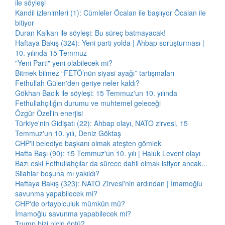
ile söyleşi
Kandil izlenimleri (1): Cümleler Öcalan ile başlıyor Öcalan ile
bitiyor
Duran Kalkan ile söyleşi: Bu süreç batmayacak!
Haftaya Bakış (324): Yeni parti yolda | Ahbap soruşturması |
10. yılında 15 Temmuz
"Yeni Parti" yeni olabilecek mi?
Bitmek bilmez “FETÖ’nün siyasi ayağı” tartışmaları
Fethullah Gülen'den geriye neler kaldı?
Gökhan Bacık ile söyleşi: 15 Temmuz'un 10. yılında
Fethullahçılığın durumu ve muhtemel geleceği
Özgür Özel'in enerjisi
Türkiye'nin Gidişatı (22): Ahbap olayı, NATO zirvesi, 15
Temmuz'un 10. yılı, Deniz Göktaş
CHP'li belediye başkanı olmak ateşten gömlek
Hafta Başı (90): 15 Temmuz'un 10. yılı | Haluk Levent olayı
Bazı eski Fethullahçılar da sürece dahil olmak istiyor ancak...
Silahlar boşuna mı yakıldı?
Haftaya Bakış (323): NATO Zirvesi'nin ardından | İmamoğlu
savunma yapabilecek mi?
CHP'de ortayolculuk mümkün mü?
İmamoğlu savunma yapabilecek mi?
Trump bizi niçin öptü?