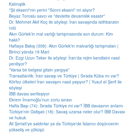
Kalmışlık
"Şii ekseni"nin yerini "Sünni ekseni" mi alıyor?
Beyaz Toroslu savcı ve "devlette devamlılık esastır"
Dr. Mehmet Akif Koç ile söyleşi: İran savaşında istihbaratın
rolü
Akın Gürlek'in mal varlığı tartışmasında son durum: Kim
haklı?
Haftaya Bakış (308): Akın Gürlek'in malvarlığı tartışmaları |
Birinci yılında 19 Mart
Dr. Ezgi Uzun Teker ile söyleşi: İran'da rejim kendisini nasıl
yeniliyor?
"Varsa bir belgesi gitsin yargıya"
Transatlantik: İran savaşı ve Türkiye | Sırada Küba mı var?
Körfez ülkeleri İran savaşını nasıl yaşıyor? | Yusuf el Şerif ile
söyleşi
İBB davası sertleşiyor
Ekrem İmamoğlu'nun zorlu sınavı
Hafta Başı (74): Sırada Türkiye mi var? İBB davasının anlamı
Türkiye'nin Gidişatı (18): Savaş uzarsa neler olur? İBB Davası
ve hukuk
Ali Şeriati'ye saldırılar ya da Türkiye'de İslamcı düşüncenin
yükseliş ve çöküşü