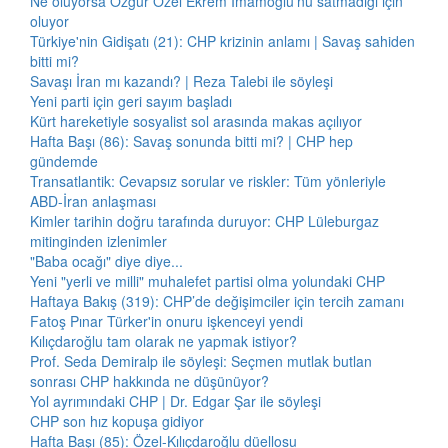
Ne oluyorsa Özgür Özel Ekrem İmamoğlu'nu satmadığı için
oluyor
Türkiye'nin Gidişatı (21): CHP krizinin anlamı | Savaş sahiden
bitti mi?
Savaşı İran mı kazandı? | Reza Talebi ile söyleşi
Yeni parti için geri sayım başladı
Kürt hareketiyle sosyalist sol arasında makas açılıyor
Hafta Başı (86): Savaş sonunda bitti mi? | CHP hep
gündemde
Transatlantik: Cevapsız sorular ve riskler: Tüm yönleriyle
ABD-İran anlaşması
Kimler tarihin doğru tarafında duruyor: CHP Lüleburgaz
mitinginden izlenimler
"Baba ocağı" diye diye...
Yeni "yerli ve milli" muhalefet partisi olma yolundaki CHP
Haftaya Bakış (319): CHP’de değişimciler için tercih zamanı
Fatoş Pınar Türker'in onuru işkenceyi yendi
Kılıçdaroğlu tam olarak ne yapmak istiyor?
Prof. Seda Demiralp ile söyleşi: Seçmen mutlak butlan
sonrası CHP hakkında ne düşünüyor?
Yol ayrımındaki CHP | Dr. Edgar Şar ile söyleşi
CHP son hız kopuşa gidiyor
Hafta Başı (85): Özel-Kılıçdaroğlu düellosu