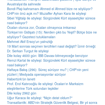
Avustralya'da sahnede
Bondi Plajı kahramanı Ahmed el Ahmed bize ne söylüyor?
CHP'nin önü açık mı? Muzaffer Ayhan Kara ile söyleşi
Sibel Yiğitalp ile söyleşi: Sürgündeki Kürt siyasetçiler sürece
nasıl bakıyor?
Öcalan olunca zor, Öcalan olmayınca imkansız
Türkiye'nin Gidişatı (15): Nerden çıktı bu Yeşil? Bütçe bize ne
söylüyor? Gazeteci tutuklamaları
Mehmet Akif Ersoy'un yalnızlığı
19 Mart sonrası seçmen tercihleri nasıl değişti? İzmir örneği:
Dr. Serkan Turgut ile söyleşi
Dile kolay 4600 gün: İBB Davası bitmeyeceğe benziyor
Remzi Kartal ile söyleşi: Sürgündeki Kürt siyasetçiler sürece
nasıl bakıyor?
Haftaya Bakış (296): Süreç sürüyor mu? | CHP'nin yeni
yüzleri | Medyada operasyonlar sürüyor
Habertürk'ün laneti
Prof. Erol Katırcıoğlu ile söyleşi: Öcalan'ın Marksizm
eleştirilerine Türk solundan tepkiler
Dile kolay 2962 gün
Uğur Karaca ile söyleşi: "Niçin deist oldum?"
Transatlantik: ABD'nin Stratejik Güvenlik Belgesi, Bir yıl sonra