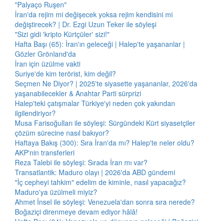
"Palyaço Ruşen"
İran'da rejim mi değişecek yoksa rejim kendisini mi
değiştirecek? | Dr. Ezgi Uzun Teker ile söyleşi
"Sizi gidi 'kripto Kürtçüler' sizi!"
Hafta Başı (65): İran'ın geleceği | Halep'te yaşananlar |
Gözler Grönland'da
İran için üzülme vakti
Suriye'de kim terörist, kim değil?
Seçmen Ne Diyor? | 2025'te siyasette yaşananlar, 2026'da
yaşanabilecekler & Anahtar Parti sürprizi
Halep'teki çatışmalar Türkiye'yi neden çok yakından
ilgilendiriyor?
Musa Farisoğulları ile söyleşi: Sürgündeki Kürt siyasetçiler
çözüm sürecine nasıl bakıyor?
Haftaya Bakış (300): Sıra İran'da mı? Halep'te neler oldu?
AKP'nin transferleri
Reza Talebi ile söyleşi: Sırada İran mı var?
Transatlantik: Maduro olayı | 2026'da ABD gündemi
"İç cepheyi tahkim" edelim de kiminle, nasıl yapacağız?
Maduro'ya üzülmeli miyiz?
Ahmet İnsel ile söyleşi: Venezuela'dan sonra sıra nerede?
Boğaziçi direnmeye devam ediyor hâlâ!