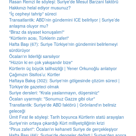
Rasan Remzi ile söyleşi: Suriye'de Mesut Barzani faktörü
Hakkınızı helal ediyor musunuz?
"İç cepheyi tahrip" süreci
Transatlantik: ABD’nin gündemini ICE belirliyor | Suriye’de
anlaşma oluyor mu?
"Biraz da siyaset konuşalım!"
"Kürtlerin acısı, Türklerin zaferi"
Hafta Başı (67): Suriye Türkiye'nin gündemini belirlemeyi
sürdürüyor
Öcalan'ın liderliği sarsılıyor
"Hüzün ki en çok yakışandır bize"
Kürtlerin üç büyük talihsizliği | Yener Orkunoğlu anlatıyor
Çağımızın Sisifos’u: Kürtler
Haftaya Bakış (302): Suriye'nin gölgesinde çözüm süreci |
Türkiye'de gazeteci olmak
Suriye dersleri: "Krala yaslanmayın, düşersiniz"
Öcalan uyarmıştı: "Sonumuz Gazze gibi olur"
Transtlantik: Suriye'de ABD faktörü | Grönland'ın belirsiz
geleceği
Ümit Fırat ile söyleşi: Tarih boyunca Kürtlerin statü arayışları
Suriye'nin ortaya çıkardığı Kürt milliyetçiliğinin krizi
"Pirus zaferi": Öcalan'ın kehaneti Suriye de gerçekleşiyor
Hafta Başı (66): Suriye'de dengeler değişti | Suriye'den sonra