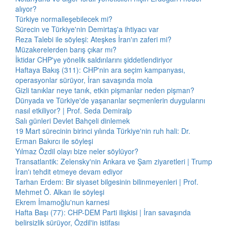
alıyor?
Türkiye normalleşebilecek mi?
Sürecin ve Türkiye'nin Demirtaş'a ihtiyacı var
Reza Talebi ile söyleşi: Ateşkes İran'ın zaferi mi?
Müzakerelerden barış çıkar mı?
İktidar CHP'ye yönelik saldırılarını şiddetlendiriyor
Haftaya Bakış (311): CHP'nin ara seçim kampanyası,
operasyonlar sürüyor, İran savaşında mola
Gizli tanıklar neye tanık, etkin pişmanlar neden pişman?
Dünyada ve Türkiye'de yaşananlar seçmenlerin duygularını
nasıl etkiliyor? | Prof. Seda Demiralp
Salı günleri Devlet Bahçeli dinlemek
19 Mart sürecinin birinci yılında Türkiye'nin ruh hali: Dr.
Erman Bakırcı ile söyleşi
Yılmaz Özdil olayı bize neler söylüyor?
Transatlantik: Zelensky'nin Ankara ve Şam ziyaretleri | Trump
İran'ı tehdit etmeye devam ediyor
Tarhan Erdem: Bir siyaset bilgesinin bilinmeyenleri | Prof.
Mehmet Ö. Alkan ile söyleşi
Ekrem İmamoğlu'nun karnesi
Hafta Başı (77): CHP-DEM Parti ilişkisi | İran savaşında
belirsizlik sürüyor, Özdil'in istifası