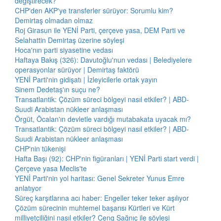
değiştirecek?
CHP'den AKP'ye transferler sürüyor: Sorumlu kim?
Demirtaş olmadan olmaz
Roj Girasun ile YENİ Parti, çerçeve yasa, DEM Parti ve
Selahattin Demirtaş üzerine söyleşi
Hoca'nın parti siyasetine vedası
Haftaya Bakış (326): Davutoğlu'nun vedası | Belediyelere
operasyonlar sürüyor | Demirtaş faktörü
YENİ Parti'nin gidişatı | İzleyicilerle ortak yayın
Sinem Dedetaş'ın suçu ne?
Transatlantik: Çözüm süreci bölgeyi nasıl etkiler? | ABD-
Suudi Arabistan nükleer anlaşması
Örgüt, Öcalan'ın devletle vardığı mutabakata uyacak mı?
Transatlantik: Çözüm süreci bölgeyi nasıl etkiler? | ABD-
Suudi Arabistan nükleer anlaşması
CHP'nin tükenişi
Hafta Başı (92): CHP'nin figüranları | YENİ Parti start verdi |
Çerçeve yasa Meclis'te
YENİ Parti'nin yol haritası: Genel Sekreter Yunus Emre
anlatıyor
Süreç karşıtlarına acı haber: Engeller teker teker aşılıyor
Çözüm sürecinin muhtemel başarısı Kürtleri ve Kürt
milliyetçiliğini nasıl etkiler? Ceng Sağnıç ile söyleşi