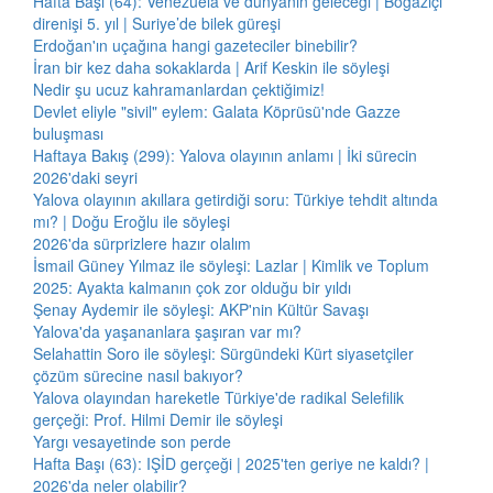
Hafta Başı (64): Venezuela ve dünyanın geleceği | Boğaziçi
direnişi 5. yıl | Suriye’de bilek güreşi
Erdoğan'ın uçağına hangi gazeteciler binebilir?
İran bir kez daha sokaklarda | Arif Keskin ile söyleşi
Nedir şu ucuz kahramanlardan çektiğimiz!
Devlet eliyle "sivil" eylem: Galata Köprüsü'nde Gazze
buluşması
Haftaya Bakış (299): Yalova olayının anlamı | İki sürecin
2026'daki seyri
Yalova olayının akıllara getirdiği soru: Türkiye tehdit altında
mı? | Doğu Eroğlu ile söyleşi
2026'da sürprizlere hazır olalım
İsmail Güney Yılmaz ile söyleşi: Lazlar | Kimlik ve Toplum
2025: Ayakta kalmanın çok zor olduğu bir yıldı
Şenay Aydemir ile söyleşi: AKP'nin Kültür Savaşı
Yalova'da yaşananlara şaşıran var mı?
Selahattin Soro ile söyleşi: Sürgündeki Kürt siyasetçiler
çözüm sürecine nasıl bakıyor?
Yalova olayından hareketle Türkiye'de radikal Selefilik
gerçeği: Prof. Hilmi Demir ile söyleşi
Yargı vesayetinde son perde
Hafta Başı (63): IŞİD gerçeği | 2025'ten geriye ne kaldı? |
2026'da neler olabilir?