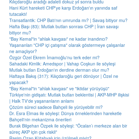
Kılıçdaroğlu aradığı adaleti dokuz yıl sonra buldu
Hani Kürt hareketi CHP'ye karşı Erdoğan'ın yanında saf
tutacaktı!
Transatlantik: CHP Batı'nın umrunda mı? | Savaş bitiyor mu?
Hafta Başı (83): Mutlak butlan sonrası CHP | İran savaşı
bitiyor mu?
"Bay Kemal"in "ahlak kavgası" ne kadar inandırıcı?
Yaşananları "CHP içi çatışma" olarak göstermeye çalışanlar
ne amaçlıyor?
Özgür Özel Ekrem İmamoğlu'nu terk eder mi?
Sahadaki Kimlik: Amedspor | Vahap Coşkun ile söyleşi
Mutlak butlan Erdoğan'ın derdine derman olur mu?
Haftaya Bakış (317): Kılıçdaroğlu geri dönüyor | Özel ne
yapacak?
"Bay Kemal"in "ahlak kavgası" ve "iktidar yürüyüşü"
Türkiye'nin gidişatı: Mutlak butlan beklentisi | AKP-MHP ilişkisi
| Halk TV'de yaşananların anlamı
Çözüm süreci sadece Bahçeli ile yürüyebilir mi?
Dr. Esra Elmas ile söyleşi: Dünya örneklerinden hareketle
Bahçeli'nin mekanizma önerileri
Burak Bilgehan Özpek ile söyleşi: "Öcalan’ı merkeze alan bir
süreç AKP için çok riskli"
Rasim Ozan Kütahyalı için üzülmeli miyiz?