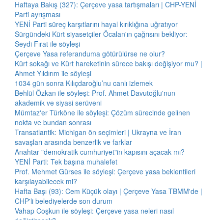
Haftaya Bakış (327): Çerçeve yasa tartışmaları | CHP-YENİ
Parti ayrışması
YENİ Parti süreç karşıtlarını hayal kırıklığına uğratıyor
Sürgündeki Kürt siyasetçiler Öcalan'ın çağrısını bekliyor:
Seydi Fırat ile söyleşi
Çerçeve Yasa referanduma götürülürse ne olur?
Kürt sokağı ve Kürt hareketinin sürece bakışı değişiyor mu? |
Ahmet Yıldırım ile söyleşi
1034 gün sonra Kılıçdaroğlu’nu canlı izlemek
Behlül Özkan ile söyleşi: Prof. Ahmet Davutoğlu'nun
akademik ve siyasi serüveni
Mümtaz'er Türköne ile söyleşi: Çözüm sürecinde gelinen
nokta ve bundan sonrası
Transatlantik: Michigan ön seçimleri | Ukrayna ve İran
savaşları arasında benzerlik ve farklar
Anahtar "demokratik cumhuriyet"in kapısını açacak mı?
YENİ Parti: Tek başına muhalefet
Prof. Mehmet Gürses ile söyleşi: Çerçeve yasa beklentileri
karşılayabilecek mi?
Hafta Başı (93): Cem Küçük olayı | Çerçeve Yasa TBMM'de |
CHP'li belediyelerde son durum
Vahap Coşkun ile söyleşi: Çerçeve yasa neleri nasıl