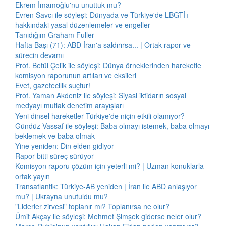
Ekrem İmamoğlu'nu unuttuk mu?
Evren Savcı ile söyleşi: Dünyada ve Türkiye'de LBGTİ+
hakkındaki yasal düzenlemeler ve engeller
Tanıdığım Graham Fuller
Hafta Başı (71): ABD İran'a saldırırsa... | Ortak rapor ve
sürecin devamı
Prof. Betül Çelik ile söyleşi: Dünya örneklerinden hareketle
komisyon raporunun artıları ve eksileri
Evet, gazetecilik suçtur!
Prof. Yaman Akdeniz ile söyleşi: Siyasi iktidarın sosyal
medyayı mutlak denetim arayışları
Yeni dinsel hareketler Türkiye'de niçin etkili olamıyor?
Gündüz Vassaf ile söyleşi: Baba olmayı istemek, baba olmayı
beklemek ve baba olmak
Yine yeniden: Din elden gidiyor
Rapor bitti süreç sürüyor
Komisyon raporu çözüm için yeterli mi? | Uzman konuklarla
ortak yayın
Transatlantik: Türkiye-AB yeniden | İran ile ABD anlaşıyor
mu? | Ukrayna unutuldu mu?
"Liderler zirvesi" toplanır mı? Toplanırsa ne olur?
Ümit Akçay ile söyleşi: Mehmet Şimşek giderse neler olur?