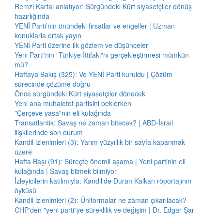
Remzi Kartal anlatıyor: Sürgündeki Kürt siyasetçiler dönüş
hazırlığında
YENİ Parti’nin önündeki fırsatlar ve engeller | Uzman
konuklarla ortak yayın
YENİ Parti üzerine ilk gözlem ve düşünceler
Yeni Parti'nin "Türkiye İttifakı"nı gerçekleştirmesi mümkün
mü?
Haftaya Bakış (325): Ve YENİ Parti kuruldu | Çözüm
sürecinde çözüme doğru
Önce sürgündeki Kürt siyasetçiler dönecek
Yeni ana muhalefet partisini beklerken
"Çerçeve yasa"nın eli kulağında
Transatlantik: Savaş ne zaman bitecek? | ABD-İsrail
ilişkilerinde son durum
Kandil izlenimleri (3): Yarım yüzyıllık bir sayfa kapanmak
üzere
Hafta Başı (91): Süreçte önemli aşama | Yeni partinin eli
kulağında | Savaş bitmek bilmiyor
İzleyicilerin katılımıyla: Kandil'de Duran Kalkan röportajının
öyküsü
Kandil izlenimleri (2): Üniformalar ne zaman çıkarılacak?
CHP'den "yeni parti"ye süreklilik ve değişim | Dr. Edgar Şar