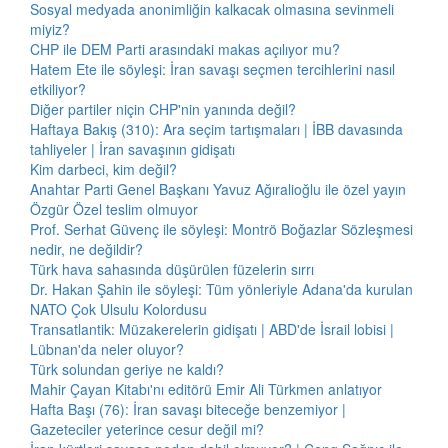
Sosyal medyada anonimliğin kalkacak olmasına sevinmeli
miyiz?
CHP ile DEM Parti arasındaki makas açılıyor mu?
Hatem Ete ile söyleşi: İran savaşı seçmen tercihlerini nasıl
etkiliyor?
Diğer partiler niçin CHP'nin yanında değil?
Haftaya Bakış (310): Ara seçim tartışmaları | İBB davasında
tahliyeler | İran savaşının gidişatı
Kim darbeci, kim değil?
Anahtar Parti Genel Başkanı Yavuz Ağıralioğlu ile özel yayın
Özgür Özel teslim olmuyor
Prof. Serhat Güvenç ile söyleşi: Montrö Boğazlar Sözleşmesi
nedir, ne değildir?
Türk hava sahasında düşürülen füzelerin sırrı
Dr. Hakan Şahin ile söyleşi: Tüm yönleriyle Adana'da kurulan
NATO Çok Ulsulu Kolordusu
Transatlantik: Müzakerelerin gidişatı | ABD'de İsrail lobisi |
Lübnan'da neler oluyor?
Türk solundan geriye ne kaldı?
Mahir Çayan Kitabı'nı editörü Emir Ali Türkmen anlatıyor
Hafta Başı (76): İran savaşı biteceğe benzemiyor |
Gazeteciler yeterince cesur değil mi?