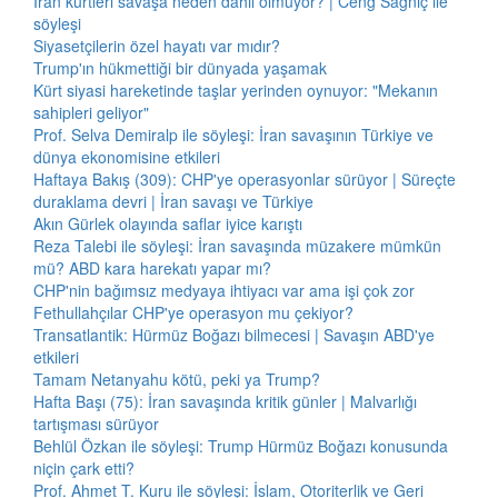
İran kürtleri savaşa neden dahil olmuyor? | Ceng Sağnıç ile
söyleşi
Siyasetçilerin özel hayatı var mıdır?
Trump'ın hükmettiği bir dünyada yaşamak
Kürt siyasi hareketinde taşlar yerinden oynuyor: "Mekanın
sahipleri geliyor"
Prof. Selva Demiralp ile söyleşi: İran savaşının Türkiye ve
dünya ekonomisine etkileri
Haftaya Bakış (309): CHP'ye operasyonlar sürüyor | Süreçte
duraklama devri | İran savaşı ve Türkiye
Akın Gürlek olayında saflar iyice karıştı
Reza Talebi ile söyleşi: İran savaşında müzakere mümkün
mü? ABD kara harekatı yapar mı?
CHP'nin bağımsız medyaya ihtiyacı var ama işi çok zor
Fethullahçılar CHP'ye operasyon mu çekiyor?
Transatlantik: Hürmüz Boğazı bilmecesi | Savaşın ABD'ye
etkileri
Tamam Netanyahu kötü, peki ya Trump?
Hafta Başı (75): İran savaşında kritik günler | Malvarlığı
tartışması sürüyor
Behlül Özkan ile söyleşi: Trump Hürmüz Boğazı konusunda
niçin çark etti?
Prof. Ahmet T. Kuru ile söyleşi: İslam, Otoriterlik ve Geri