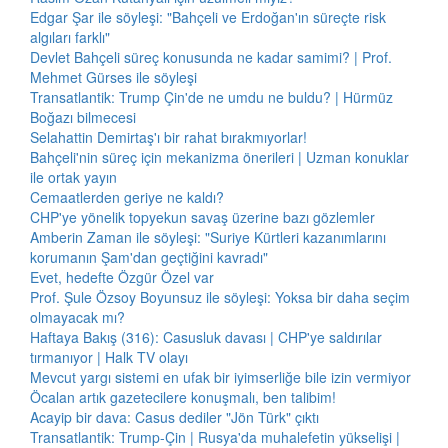
Edgar Şar ile söyleşi: "Bahçeli ve Erdoğan'ın süreçte risk
algıları farklı"
Devlet Bahçeli süreç konusunda ne kadar samimi? | Prof.
Mehmet Gürses ile söyleşi
Transatlantik: Trump Çin'de ne umdu ne buldu? | Hürmüz
Boğazı bilmecesi
Selahattin Demirtaş'ı bir rahat bırakmıyorlar!
Bahçeli'nin süreç için mekanizma önerileri | Uzman konuklar
ile ortak yayın
Cemaatlerden geriye ne kaldı?
CHP'ye yönelik topyekun savaş üzerine bazı gözlemler
Amberin Zaman ile söyleşi: "Suriye Kürtleri kazanımlarını
korumanın Şam'dan geçtiğini kavradı"
Evet, hedefte Özgür Özel var
Prof. Şule Özsoy Boyunsuz ile söyleşi: Yoksa bir daha seçim
olmayacak mı?
Haftaya Bakış (316): Casusluk davası | CHP'ye saldırılar
tırmanıyor | Halk TV olayı
Mevcut yargı sistemi en ufak bir iyimserliğe bile izin vermiyor
Öcalan artık gazetecilere konuşmalı, ben talibim!
Acayip bir dava: Casus dediler "Jön Türk" çıktı
Transatlantik: Trump-Çin | Rusya'da muhalefetin yükselişi |