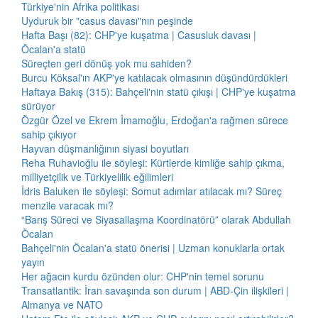
Türkiye'nin Afrika politikası
Uyduruk bir "casus davası"nın peşinde
Hafta Başı (82): CHP'ye kuşatma | Casusluk davası |
Öcalan'a statü
Süreçten geri dönüş yok mu sahiden?
Burcu Köksal'ın AKP'ye katılacak olmasının düşündürdükleri
Haftaya Bakış (315): Bahçeli'nin statü çıkışı | CHP'ye kuşatma
sürüyor
Özgür Özel ve Ekrem İmamoğlu, Erdoğan'a rağmen sürece
sahip çıkıyor
Hayvan düşmanlığının siyasi boyutları
Reha Ruhavioğlu ile söyleşi: Kürtlerde kimliğe sahip çıkma,
milliyetçilik ve Türkiyelilik eğilimleri
İdris Baluken ile söyleşi: Somut adımlar atılacak mı? Süreç
menzile varacak mı?
“Barış Süreci ve Siyasallaşma Koordinatörü” olarak Abdullah
Öcalan
Bahçeli'nin Öcalan'a statü önerisi | Uzman konuklarla ortak
yayın
Her ağacın kurdu özünden olur: CHP'nin temel sorunu
Transatlantik: İran savaşında son durum | ABD-Çin ilişkileri |
Almanya ve NATO