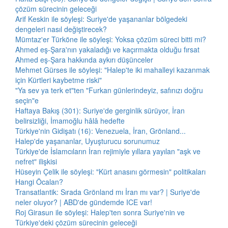
çözüm sürecinin geleceği
Arif Keskin ile söyleşi: Suriye'de yaşananlar bölgedeki
dengeleri nasıl değiştirecek?
Mümtaz'er Türköne ile söyleşi: Yoksa çözüm süreci bitti mi?
Ahmed eş-Şara'nın yakaladığı ve kaçırmakta olduğu fırsat
Ahmed eş-Şara hakkında aykırı düşünceler
Mehmet Gürses ile söyleşi: "Halep'te iki mahalleyi kazanmak
için Kürtleri kaybetme riski"
"Ya sev ya terk et"ten "Furkan günlerindeyiz, safınızı doğru
seçin"e
Haftaya Bakış (301): Suriye'de gerginlik sürüyor, İran
belirsizliği, İmamoğlu hâlâ hedefte
Türkiye'nin Gidişatı (16): Venezuela, İran, Grönland...
Halep'de yaşananlar, Uyuşturucu sorunumuz
Türkiye'de İslamcıların İran rejimiyle yıllara yayılan "aşk ve
nefret" ilişkisi
Hüseyin Çelik ile söyleşi: "Kürt anasını görmesin" politikaları
Hangi Öcalan?
Transatlantik: Sırada Grönland mı İran mı var? | Suriye'de
neler oluyor? | ABD'de gündemde ICE var!
Roj Girasun ile söyleşi: Halep'ten sonra Suriye'nin ve
Türkiye'deki çözüm sürecinin geleceği