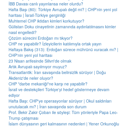
İBB Davası canlı yayınlansa neler olurdu?
Hafta Başı (80): Türkiye Avrupalı değil mi? | CHP'nin yeni yol
haritası | İsrail-Türkiye gerginliği
Muhtemel CHP iktidarı kimleri korkutuyor?
Gülistan Doku cinayetinin zamanında aydınlatılmasını kimler
nasıl engelledi?
Çözüm sürecini Erdoğan mı tıkıyor?
CHP ne yapabilir? İzleyicilerin katılımıyla ortak yayın
Haftaya Bakış (313): Erdoğan sürece mührünü vuracak mı? |
CHP'nin yeni yol haritası
23 Nisan arifesinde Silivri'de olmak
Artık Avrupalı sayılmıyor muyuz?
Transatlantik: İran savaşında belirsizlik sürüyor | Doğu
Akdeniz'de neler oluyor?
CHP "darbe mekaniği"ne karşı ne yapabilir?
İsrail ve destekçileri Türkiye'yi hedef göstermeye devam
ediyor
Hafta Başı: CHP'ye operasyonlar sürüyor | Okul saldırıları
unutulacak mı? | İran savaşında son durum
Prof. Bekir Zakir Çoban ile söyleşi: Tüm yönleriyle Papa Leo-
Trump çatışması
İslam dünyasının geri kalmasının nedenleri | Yener Orkunoğlu