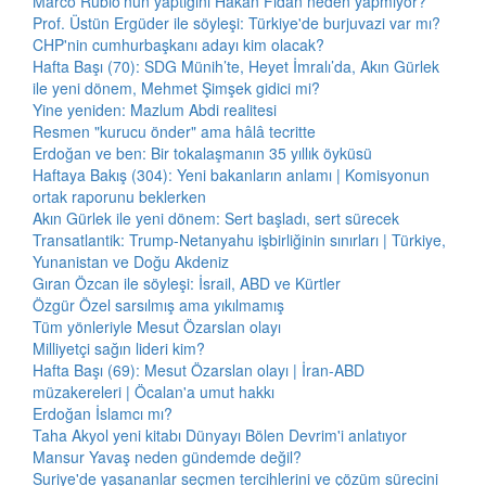
Marco Rubio'nun yaptığını Hakan Fidan neden yapmıyor?
Prof. Üstün Ergüder ile söyleşi: Türkiye'de burjuvazi var mı?
CHP'nin cumhurbaşkanı adayı kim olacak?
Hafta Başı (70): SDG Münih’te, Heyet İmralı’da, Akın Gürlek
ile yeni dönem, Mehmet Şimşek gidici mi?
Yine yeniden: Mazlum Abdi realitesi
Resmen "kurucu önder" ama hâlâ tecritte
Erdoğan ve ben: Bir tokalaşmanın 35 yıllık öyküsü
Haftaya Bakış (304): Yeni bakanların anlamı | Komisyonun
ortak raporunu beklerken
Akın Gürlek ile yeni dönem: Sert başladı, sert sürecek
Transatlantik: Trump-Netanyahu işbirliğinin sınırları | Türkiye,
Yunanistan ve Doğu Akdeniz
Gıran Özcan ile söyleşi: İsrail, ABD ve Kürtler
Özgür Özel sarsılmış ama yıkılmamış
Tüm yönleriyle Mesut Özarslan olayı
Milliyetçi sağın lideri kim?
Hafta Başı (69): Mesut Özarslan olayı | İran-ABD
müzakereleri | Öcalan'a umut hakkı
Erdoğan İslamcı mı?
Taha Akyol yeni kitabı Dünyayı Bölen Devrim'i anlatıyor
Mansur Yavaş neden gündemde değil?
Suriye'de yaşananlar seçmen tercihlerini ve çözüm sürecini