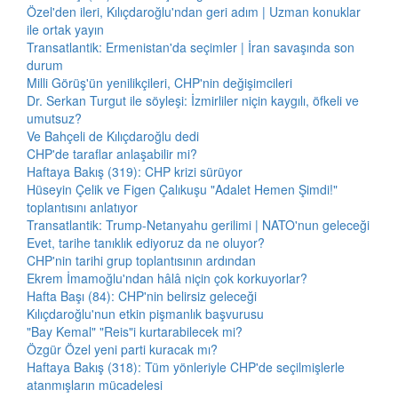
Özel'den ileri, Kılıçdaroğlu'ndan geri adım | Uzman konuklar
ile ortak yayın
Transatlantik: Ermenistan'da seçimler | İran savaşında son
durum
Milli Görüş'ün yenilikçileri, CHP'nin değişimcileri
Dr. Serkan Turgut ile söyleşi: İzmirliler niçin kaygılı, öfkeli ve
umutsuz?
Ve Bahçeli de Kılıçdaroğlu dedi
CHP'de taraflar anlaşabilir mi?
Haftaya Bakış (319): CHP krizi sürüyor
Hüseyin Çelik ve Figen Çalıkuşu "Adalet Hemen Şimdi!"
toplantısını anlatıyor
Transatlantik: Trump-Netanyahu gerilimi | NATO'nun geleceği
Evet, tarihe tanıklık ediyoruz da ne oluyor?
CHP'nin tarihi grup toplantısının ardından
Ekrem İmamoğlu'ndan hâlâ niçin çok korkuyorlar?
Hafta Başı (84): CHP'nin belirsiz geleceği
Kılıçdaroğlu'nun etkin pişmanlık başvurusu
"Bay Kemal" "Reis"i kurtarabilecek mi?
Özgür Özel yeni parti kuracak mı?
Haftaya Bakış (318): Tüm yönleriyle CHP'de seçilmişlerle
atanmışların mücadelesi