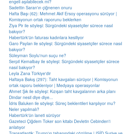
engeli aşılabilecek mi?
Sadettin Saran'ın çiğnenen onuru
Hafta Başı (62): Mehmet Akif Ersoy operasyonu sürüyor |
Komisyonun ortak raporunu beklerken
Ziya Pir ile söyleşi: Sürgündeki siyasetçiler sürece nasıl
bakıyor?
Habertürk'ün faturası kadınlara kesiliyor
Garo Paylan ile söyleşi: Sürgündeki siyasetçiler sürece nasıl
bakıyor?
Süleyman Soylu'nun suçu ne?
Serpil Kemalbay ile söyleşi: Sürgündeki siyasetçiler sürece
nasıl bakıyor?
Leyla Zana Türkiye'dir
Haftaya Bakış (297): Taht kavgaları sürüyor | Komisyonun
ortak raporu bekleniyor | Medyaya operasyonlar
Ahmet Şık ile söyleşi: Kızışan taht kavgalarının arka planı
Dindar nesil diye diye...
İdris Baluken ile söyleşi: Süreç beklentileri karşılıyor mu?
Neler yapılmalı?
Habertürk'ün laneti sürüyor
Gazeteci Çiğdem Toker son kitabı Devletin Cebinden'i
anlatıyor
Transatlantik: Trump'ın tabanındaki çözülme | IŞİD Suriye ve