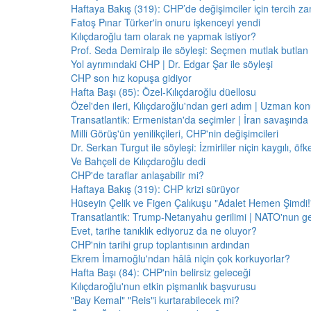
Haftaya Bakış (319): CHP’de değişimciler için tercih z
Fatoş Pınar Türker'in onuru işkenceyi yendi
Kılıçdaroğlu tam olarak ne yapmak istiyor?
Prof. Seda Demiralp ile söyleşi: Seçmen mutlak butla
Yol ayrımındaki CHP | Dr. Edgar Şar ile söyleşi
CHP son hız kopuşa gidiyor
Hafta Başı (85): Özel-Kılıçdaroğlu düellosu
Özel'den ileri, Kılıçdaroğlu'ndan geri adım | Uzman konu
Transatlantik: Ermenistan'da seçimler | İran savaşınd
Milli Görüş'ün yenilikçileri, CHP'nin değişimcileri
Dr. Serkan Turgut ile söyleşi: İzmirliler niçin kaygılı, ö
Ve Bahçeli de Kılıçdaroğlu dedi
CHP'de taraflar anlaşabilir mi?
Haftaya Bakış (319): CHP krizi sürüyor
Hüseyin Çelik ve Figen Çalıkuşu "Adalet Hemen Şimdi!" 
Transatlantik: Trump-Netanyahu gerilimi | NATO'nun g
Evet, tarihe tanıklık ediyoruz da ne oluyor?
CHP'nin tarihi grup toplantısının ardından
Ekrem İmamoğlu'ndan hâlâ niçin çok korkuyorlar?
Hafta Başı (84): CHP'nin belirsiz geleceği
Kılıçdaroğlu'nun etkin pişmanlık başvurusu
"Bay Kemal" "Reis"i kurtarabilecek mi?