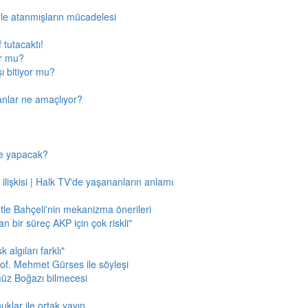
rle atanmışların mücadelesi
 tutacaktı!
or mu?
ı bitiyor mu?
anlar ne amaçlıyor?
ne yapacak?
 ilişkisi | Halk TV'de yaşananların anlamı
tle Bahçeli'nin mekanizma önerileri
n bir süreç AKP için çok riskli"
 algıları farklı"
of. Mehmet Gürses ile söyleşi
müz Boğazı bilmecesi
klar ile ortak yayın