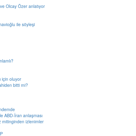
ve Olcay Özer anlatıyor
avioğlu ile söyleşi
nlamlı?
için oluyor
ahiden bitti mi?
gündemde
iyle ABD-İran anlaşması
z mitinginden izlenimler
HP