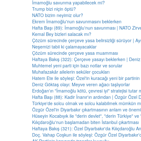
İmamoğlu savunma yapabilecek mi?
Trump bizi niçin öptü?
NATO bizim neyimiz olur?
Ekrem İmamoğlu'nun savunmasını beklerken
Hafta Başı (89): İmamoğlu'nun savunması | NATO Zirve
Kemal Bey bizleri salacak mı?
Çözüm sürecinde çerçeve yasa belirsizliği sürüyor | Ayş
Neşemizi tabii ki çalamayacaklar
Çözüm sürecinde çerçeve yasa muamması
Haftaya Bakış (322): Çerçeve yasayı beklerken | Deniz
Muhtemel yeni parti için bazı notlar ve sorular
Muhafazakâr ailelerin seküler çocukları
Hatem Ete ile söyleşi: Özel'in kuracağı yeni bir partini
Deniz Göktaş olayı: Meyve veren ağacı taşlıyorlar
Erdoğan'ın "İmamoğlu kötü, çevresi iyi" stratejisi tutar 
Hafta Başı (88): Kadir İnanır'ın ardından | Özgür Özel 
Türkiye'de solcu olmak ve solcu kalabilmek mümkün 
Özgür Özel'in Diyarbakır çıkartmasının anlam ve önemi
Hüseyin Kocabıyık ile "derin devlet", "derin Türkiye" ve 
Kılıçdaroğlu'nun başlamadan biten İstanbul çıkartması
Haftaya Bakış (321): Özel Diyarbakır'da Kılıçdaroğlu A
Doç. Vahap Coşkun ile söyleşi: Özgür Özel Diyarbakır