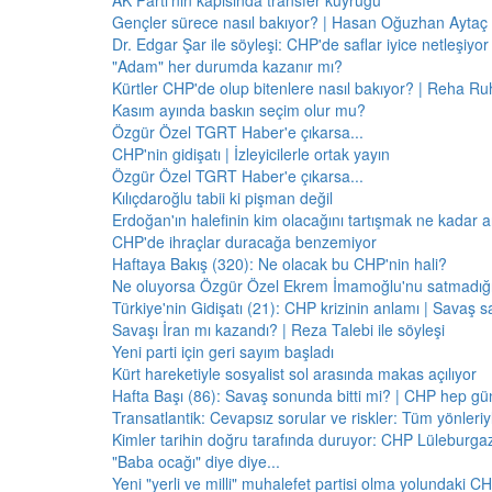
AK Parti'nin kapısında transfer kuyruğu
Gençler sürece nasıl bakıyor? | Hasan Oğuzhan Aytaç 
Dr. Edgar Şar ile söyleşi: CHP'de saflar iyice netleşiyor
"Adam" her durumda kazanır mı?
Kürtler CHP'de olup bitenlere nasıl bakıyor? | Reha Ruh
Kasım ayında baskın seçim olur mu?
Özgür Özel TGRT Haber'e çıkarsa...
CHP'nin gidişatı | İzleyicilerle ortak yayın
Özgür Özel TGRT Haber'e çıkarsa...
Kılıçdaroğlu tabii ki pişman değil
Erdoğan'ın halefinin kim olacağını tartışmak ne kadar a
CHP'de ihraçlar duracağa benzemiyor
Haftaya Bakış (320): Ne olacak bu CHP'nin hali?
Ne oluyorsa Özgür Özel Ekrem İmamoğlu'nu satmadığı 
Türkiye'nin Gidişatı (21): CHP krizinin anlamı | Savaş s
Savaşı İran mı kazandı? | Reza Talebi ile söyleşi
Yeni parti için geri sayım başladı
Kürt hareketiyle sosyalist sol arasında makas açılıyor
Hafta Başı (86): Savaş sonunda bitti mi? | CHP hep 
Transatlantik: Cevapsız sorular ve riskler: Tüm yönler
Kimler tarihin doğru tarafında duruyor: CHP Lüleburga
"Baba ocağı" diye diye...
Yeni "yerli ve milli" muhalefet partisi olma yolundaki C