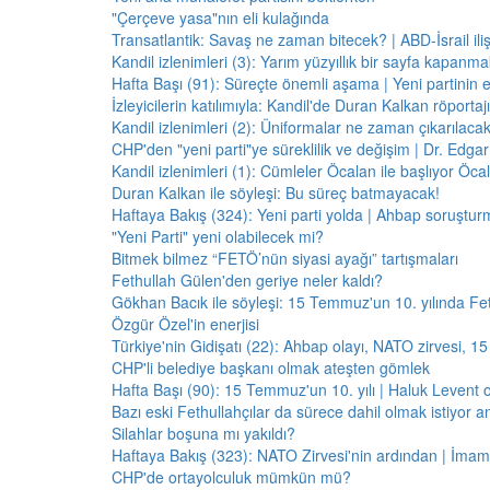
"Çerçeve yasa"nın eli kulağında
Transatlantik: Savaş ne zaman bitecek? | ABD-İsrail il
Kandil izlenimleri (3): Yarım yüzyıllık bir sayfa kapanm
Hafta Başı (91): Süreçte önemli aşama | Yeni partinin e
İzleyicilerin katılımıyla: Kandil'de Duran Kalkan röporta
Kandil izlenimleri (2): Üniformalar ne zaman çıkarılaca
CHP'den "yeni parti"ye süreklilik ve değişim | Dr. Edgar 
Kandil izlenimleri (1): Cümleler Öcalan ile başlıyor Öcala
Duran Kalkan ile söyleşi: Bu süreç batmayacak!
Haftaya Bakış (324): Yeni parti yolda | Ahbap soruştur
"Yeni Parti" yeni olabilecek mi?
Bitmek bilmez “FETÖ’nün siyasi ayağı” tartışmaları
Fethullah Gülen'den geriye neler kaldı?
Gökhan Bacık ile söyleşi: 15 Temmuz'un 10. yılında Fe
Özgür Özel'in enerjisi
Türkiye'nin Gidişatı (22): Ahbap olayı, NATO zirvesi, 1
CHP'li belediye başkanı olmak ateşten gömlek
Hafta Başı (90): 15 Temmuz'un 10. yılı | Haluk Levent o
Bazı eski Fethullahçılar da sürece dahil olmak istiyor a
Silahlar boşuna mı yakıldı?
Haftaya Bakış (323): NATO Zirvesi'nin ardından | İm
CHP'de ortayolculuk mümkün mü?