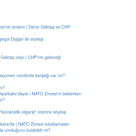
si'nin anlamı | Deniz Göktaş ve CHP
egül Doğan ile söyleşi
 Göktaş olayı | CHP'nin geleceği
n seçmen nezdinde karşılığı var mı?
mı?
Diyarbakır'daydı | NATO Zirvesi'ni beklerken
mü?
"bürokratik oligarşi" üzerine söyleşi
nkara'da | NATO Zirvesi tutuklamaları
'da umduğunu bulabildi mi?