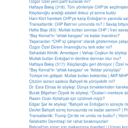
Özgür Özel yeni parti kuracak mı?
Haftaya Bakış (318): Tüm yönleriyle CHP'de seçilmişle
Kılıçdaroğlu aradığı adaleti dokuz yıl sonra buldu
Hani Kürt hareketi CHP'ye karşı Erdoğan'ın yanında saf
Transatlantik: CHP Batı'nın umrunda mı? | Savaş bitiy
Hafta Başı (83): Mutlak butlan sonrası CHP | İran savaş
"Bay Kemal"in "ahlak kavgası" ne kadar inandırıcı?
Yaşananları "CHP içi çatışma" olarak göstermeye çalış
Özgür Özel Ekrem İmamoğlu'nu terk eder mi?
Sahadaki Kimlik: Amedspor | Vahap Coşkun ile söyleşi
Mutlak butlan Erdoğan'ın derdine derman olur mu?
Haftaya Bakış (317): Kılıçdaroğlu geri dönüyor | Özel 
"Bay Kemal"in "ahlak kavgası" ve "iktidar yürüyüşü"
Türkiye'nin gidişatı: Mutlak butlan beklentisi | AKP-MHP
Çözüm süreci sadece Bahçeli ile yürüyebilir mi?
Dr. Esra Elmas ile söyleşi: Dünya örneklerinden hareke
Burak Bilgehan Özpek ile söyleşi: "Öcalan’ı merkeze ala
Rasim Ozan Kütahyalı için üzülmeli miyiz?
Edgar Şar ile söyleşi: "Bahçeli ve Erdoğan'ın süreçte risk
Devlet Bahçeli süreç konusunda ne kadar samimi? | Pr
Transatlantik: Trump Çin'de ne umdu ne buldu? | Hür
Selahattin Demirtaş'ı bir rahat bırakmıyorlar!
Bahçeli'nin süreç için mekanizma önerileri | Uzman konu