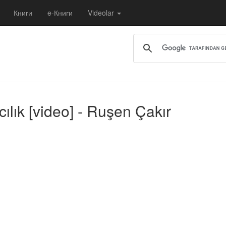
Книги
e-Книги
Videolar
lık [video] - Ruşen Çakır