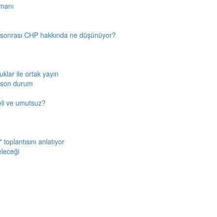
amanı
n sonrası CHP hakkında ne düşünüyor?
klar ile ortak yayın
a son durum
fkeli ve umutsuz?
toplantısını anlatıyor
eleceği