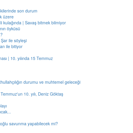
işkilerinde son durum
ak üzere
li kulağında | Savaş bitmek bilmiyor
jının öyküsü
k?
Şar ile söyleşi
n ile bitiyor
ması | 10. yılında 15 Temmuz
thullahçılığın durumu ve muhtemel geleceği
5 Temmuz'un 10. yılı, Deniz Göktaş
layı
ncak...
amoğlu savunma yapabilecek mi?