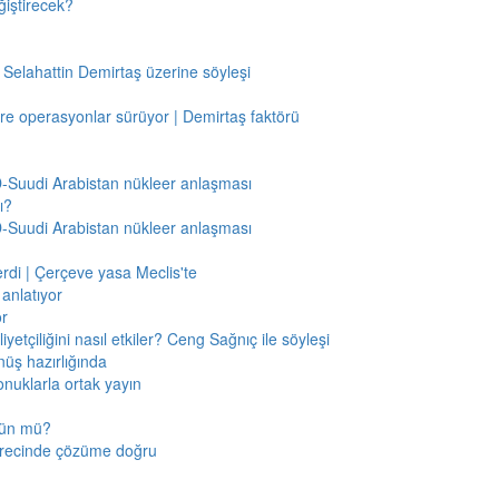
ğiştirecek?
 Selahattin Demirtaş üzerine söyleşi
re operasyonlar sürüyor | Demirtaş faktörü
BD-Suudi Arabistan nükleer anlaşması
ı?
BD-Suudi Arabistan nükleer anlaşması
verdi | Çerçeve yasa Meclis'te
anlatıyor
or
etçiliğini nasıl etkiler? Ceng Sağnıç ile söyleşi
nüş hazırlığında
onuklarla ortak yayın
mkün mü?
sürecinde çözüme doğru