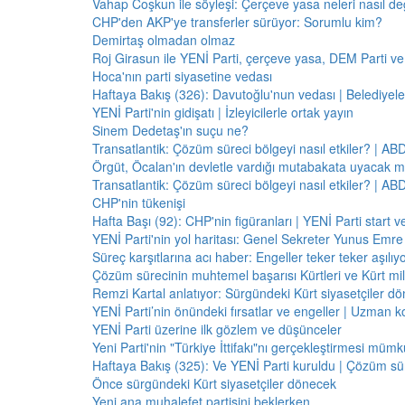
Vahap Coşkun ile söyleşi: Çerçeve yasa neleri nasıl de
CHP'den AKP'ye transferler sürüyor: Sorumlu kim?
Demirtaş olmadan olmaz
Roj Girasun ile YENİ Parti, çerçeve yasa, DEM Parti ve
Hoca'nın parti siyasetine vedası
Haftaya Bakış (326): Davutoğlu'nun vedası | Belediyele
YENİ Parti'nin gidişatı | İzleyicilerle ortak yayın
Sinem Dedetaş'ın suçu ne?
Transatlantik: Çözüm süreci bölgeyi nasıl etkiler? | A
Örgüt, Öcalan'ın devletle vardığı mutabakata uyacak m
Transatlantik: Çözüm süreci bölgeyi nasıl etkiler? | A
CHP'nin tükenişi
Hafta Başı (92): CHP'nin figüranları | YENİ Parti start 
YENİ Parti'nin yol haritası: Genel Sekreter Yunus Emre 
Süreç karşıtlarına acı haber: Engeller teker teker aşılıy
Çözüm sürecinin muhtemel başarısı Kürtleri ve Kürt milliy
Remzi Kartal anlatıyor: Sürgündeki Kürt siyasetçiler dö
YENİ Parti’nin önündeki fırsatlar ve engeller | Uzman k
YENİ Parti üzerine ilk gözlem ve düşünceler
Yeni Parti'nin "Türkiye İttifakı"nı gerçekleştirmesi mü
Haftaya Bakış (325): Ve YENİ Parti kuruldu | Çözüm 
Önce sürgündeki Kürt siyasetçiler dönecek
Yeni ana muhalefet partisini beklerken